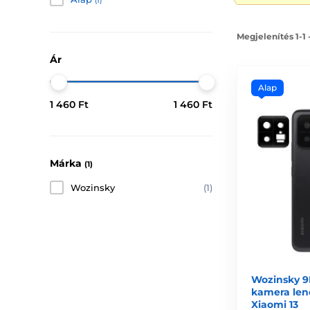
(1)
Megjelenítés 1-1
Ár
Alap
1 460 Ft
1 460 Ft
Márka
(1)
Wozinsky
(1)
Wozinsky 9
kamera len
Xiaomi 13