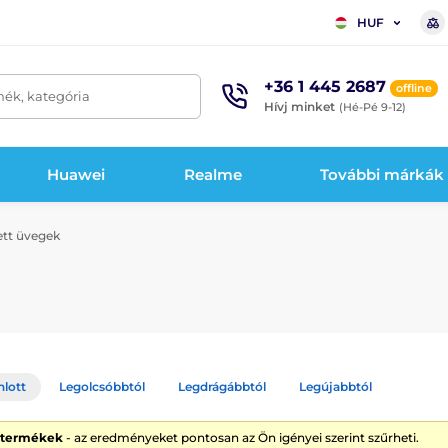
HUF
+36 1 445 2687
offline
mék, kategória
Hívj minket
(Hé-Pé 9-12)
Huawei
Realme
További márkák
ett üvegek
nlott
Legolcsóbbtól
Legdrágábbtól
Legújabbtól
1 termékek
- az eredményeket pontosan az Ön igényei szerint szűrheti.