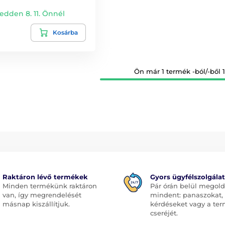
edden 8. 11. Önnél
Kosárba
Ön már 1 termék -ból/-ből 1
Raktáron lévő termékek
Gyors ügyfélszolgálat
Minden termékünk raktáron
Pár órán belül megol
van, így megrendelését
mindent: panaszokat,
másnap kiszállítjuk.
kérdéseket vagy a te
cseréjét.