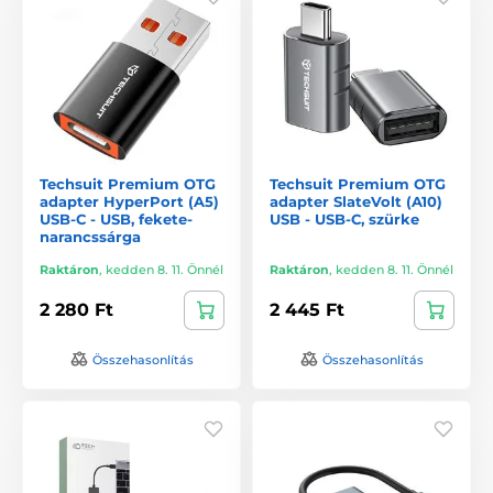
Techsuit Premium OTG
Techsuit Premium OTG
adapter HyperPort (A5)
adapter SlateVolt (A10)
USB-C - USB, fekete-
USB - USB-C, szürke
narancssárga
Raktáron
,
kedden 8. 11. Önnél
Raktáron
,
kedden 8. 11. Önnél
2 280 Ft
2 445 Ft
Összehasonlítás
Összehasonlítás