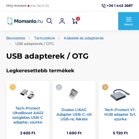
+36 1 445 2687
Hívj minket
(Hé-Pé 9-12)
0
Menü
Bevezetés
Tartozékok
Kábelek és adapterek
USB adapterek / OTG
USB adapterek / OTG
Legkeresettebb termékek
Tech-Protect
Dudao L16AC
Tech-Protect V1-
UltraBoost AA02
Adapter USB-C-ről
HUB adapter 3v1,
szögletes USB-C
USB-re, fekete
szürke
adapter, szürke
2 605 Ft
1 690 Ft
5 720 Ft