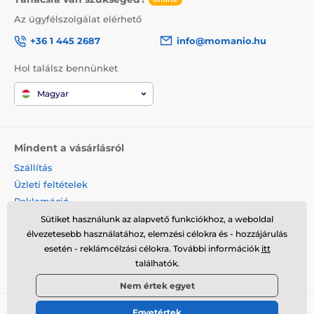
Az ügyfélszolgálat elérhető
+36 1 445 2687
info@momanio.hu
Hol találsz bennünket
Magyar
Mindent a vásárlásról
Szállítás
Üzleti feltételek
Reklamáció
Termék visszaküldése
Sütiket használunk az alapvető funkciókhoz, a weboldal
élvezetesebb használatához, elemzési célokra és - hozzájárulás
Termék cseréje
esetén - reklámcélzási célokra. További információk
itt
Cookies
találhatók.
Kapcsolat
Nem értek egyet
Egyetértek
© 2026 momanio.hu ⦁ Webshop szolgáltatónk a
SIMPLIA.cz