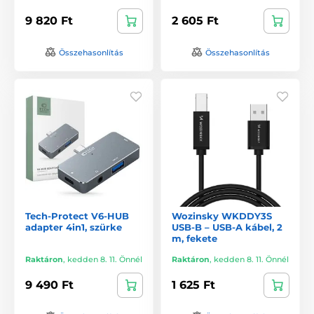
9 820 Ft
2 605 Ft
Összehasonlítás
Összehasonlítás
Tech-Protect V6-HUB
Wozinsky WKDDY3S
adapter 4in1, szürke
USB-B – USB-A kábel, 2
m, fekete
Raktáron
,
kedden 8. 11. Önnél
Raktáron
,
kedden 8. 11. Önnél
9 490 Ft
1 625 Ft