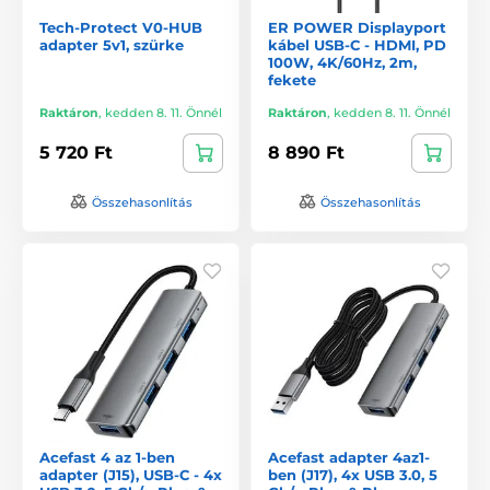
Tech-Protect V0-HUB
ER POWER Displayport
adapter 5v1, szürke
kábel USB-C - HDMI, PD
100W, 4K/60Hz, 2m,
fekete
Raktáron
,
kedden 8. 11. Önnél
Raktáron
,
kedden 8. 11. Önnél
5 720 Ft
8 890 Ft
Összehasonlítás
Összehasonlítás
Acefast 4 az 1-ben
Acefast adapter 4az1-
adapter (J15), USB-C - 4x
ben (J17), 4x USB 3.0, 5