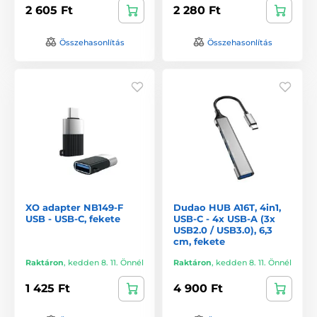
2 605 Ft
2 280 Ft
Összehasonlítás
Összehasonlítás
XO adapter NB149-F
Dudao HUB A16T, 4in1,
USB - USB-C, fekete
USB-C - 4x USB-A (3x
USB2.0 / USB3.0), 6,3
cm, fekete
Raktáron
,
kedden 8. 11. Önnél
Raktáron
,
kedden 8. 11. Önnél
1 425 Ft
4 900 Ft