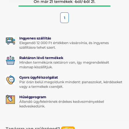
Ön már 21 termékek -ból/-ből 21.
1
Ingyenes szállítás
Elegendő 12 000 Ft értékben vásárolnia, és ingyenes
szállításra tehet szert.
Raktáron lévő termékek
Minden termékünk raktáron van, így megrendelését
másnap kiszállítjuk.
Gyors ügyfélszolgálat
Pár órán belül megoldunk mindent: panaszokat, kérdéseket
vagy a termékek cseréjét.
Hűségprogram
Állandó ügyfeleinknek érdekes kedvezményekkel
kedveskedünk.
Tanácsra van szükséged?
offline