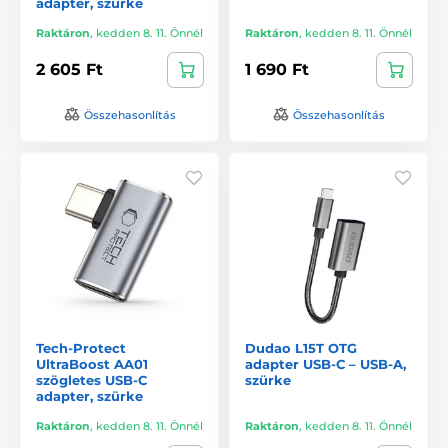
adapter, szürke
Raktáron
,
kedden 8. 11. Önnél
Raktáron
,
kedden 8. 11. Önnél
2 605 Ft
1 690 Ft
Összehasonlítás
Összehasonlítás
Tech-Protect
Dudao L15T OTG
UltraBoost AA01
adapter USB-C – USB-A,
szögletes USB-C
szürke
adapter, szürke
Raktáron
,
kedden 8. 11. Önnél
Raktáron
,
kedden 8. 11. Önnél