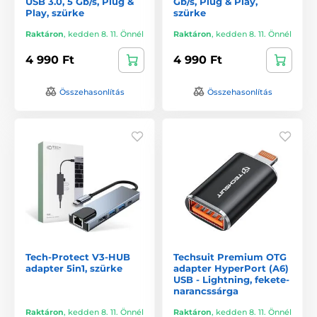
USB 3.0, 5 Gb/s, Plug &
Gb/s, Plug & Play,
Play, szürke
szürke
Raktáron
,
kedden 8. 11. Önnél
Raktáron
,
kedden 8. 11. Önnél
4 990 Ft
4 990 Ft
Összehasonlítás
Összehasonlítás
Tech-Protect V3-HUB
Techsuit Premium OTG
adapter 5in1, szürke
adapter HyperPort (A6)
USB - Lightning, fekete-
narancssárga
Raktáron
,
kedden 8. 11. Önnél
Raktáron
,
kedden 8. 11. Önnél