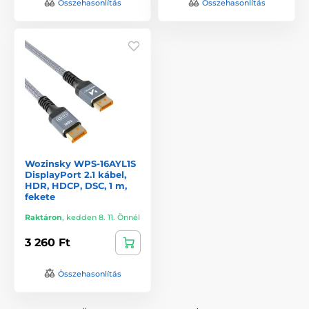
Összehasonlítás
Összehasonlítás
Wozinsky WPS-16AYL1S
DisplayPort 2.1 kábel,
HDR, HDCP, DSC, 1 m,
fekete
Raktáron
,
kedden 8. 11. Önnél
3 260 Ft
Összehasonlítás