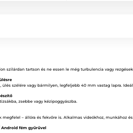
fon szilárdan tartson és ne essen le még turbulencia vagy rezgése
ülésre
, ülés szélére vagy bármilyen, legfeljebb 40 mm vastag lapra. Ideá
észítő
átizsákba, zsebbe vagy kézipoggyászba.
k megfelel – állóra és fekvőre is. Alkalmas videókhoz, munkához és
/ Android fém gyűrűvel