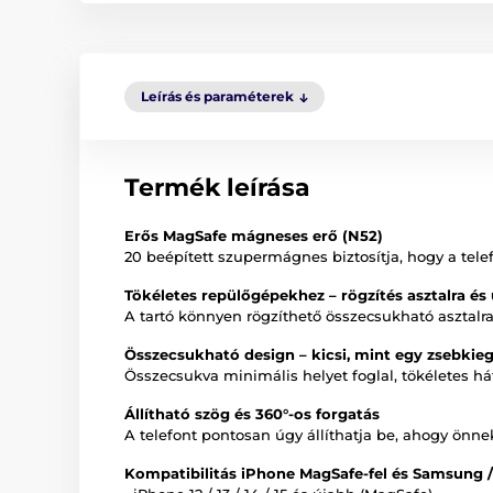
Leírás és paraméterek
Termék leírása
Erős MagSafe mágneses erő (N52)
20 beépített szupermágnes biztosítja, hogy a tele
Tökéletes repülőgépekhez – rögzítés asztalra és 
A tartó könnyen rögzíthető összecsukható asztalra
Összecsukható design – kicsi, mint egy zsebkieg
Összecsukva minimális helyet foglal, tökéletes h
Állítható szög és 360°-os forgatás
A telefont pontosan úgy állíthatja be, ahogy önne
Kompatibilitás iPhone MagSafe-fel és Samsung 