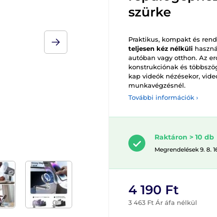
szürke
Praktikus, kompakt és rendk
teljesen kéz nélküli
használ
autóban vagy otthon. Az e
konstrukciónak és többszö
kap videók nézésekor, vide
munkavégzésnél.
További információk ›
Raktáron > 10 db
Megrendelések 9. 8. 1
4 190 Ft
3 463 Ft Ár áfa nélkül