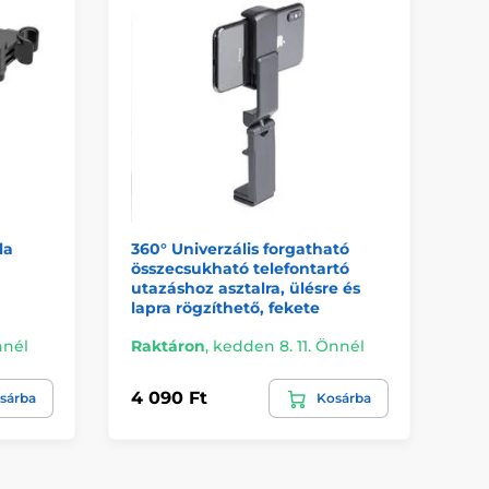
la
360° Univerzális forgatható
GR
összecsukható telefontartó
fe
utazáshoz asztalra, ülésre és
lapra rögzíthető, fekete
nnél
Raktáron
,
kedden 8. 11. Önnél
Ra
4 090 Ft
6 
sárba
Kosárba