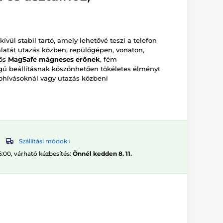
ívül stabil tartó, amely lehetővé teszi a telefon
atát utazás közben, repülőgépen, vonaton,
rős
MagSafe mágneses erőnek
, fém
gű beállításnak köszönhetően tökéletes élményt
ohívásoknál vagy utazás közbeni
Szállítási módok ›
6:00, várható kézbesítés:
Önnél kedden 8. 11.