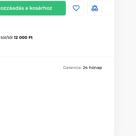
ozzáadás a kosárhoz
-tól/től
12 000 Ft
Garancia:
24 hónap