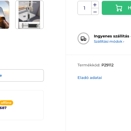
H
Ingyenes szállítás
Szállítási módok ›
Termékkód:
P29112
e
Eladó adatai
offline
2687