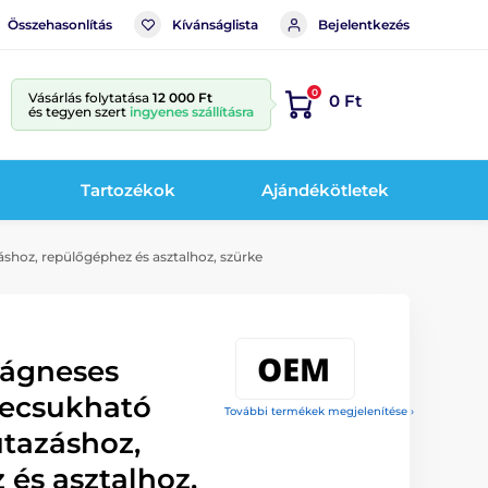
Összehasonlítás
Kívánságlista
Bejelentkezés
0
Vásárlás folytatása
12 000 Ft
0 Ft
és tegyen szert
ingyenes szállításra
Tartozékok
Ajándékötletek
shoz, repülőgéphez és asztalhoz, szürke
mágneses
zecsukható
További termékek megjelenítése ›
utazáshoz,
és asztalhoz,