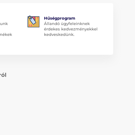
Hűségprogram
dunk
Állandó ügyfeleinknek
érdekes kedvezményekkel
rmékek
kedveskedünk.
ról