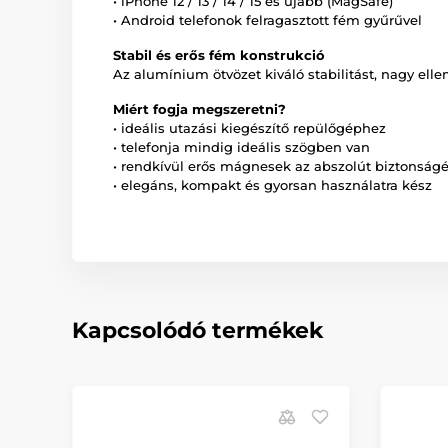
• iPhone 12 / 13 / 14 / 15 és újabb (MagSafe)
• Android telefonok felragasztott fém gyűrűvel
Stabil és erős fém konstrukció
Az alumínium ötvözet kiváló stabilitást, nagy ell
Miért fogja megszeretni?
• ideális utazási kiegészítő repülőgéphez
• telefonja mindig ideális szögben van
• rendkívül erős mágnesek az abszolút biztonságé
• elegáns, kompakt és gyorsan használatra kész
Kapcsolódó termékek