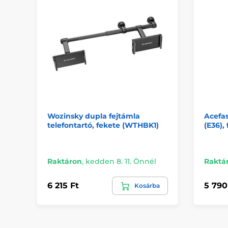
Wozinsky dupla fejtámla
Acefas
telefontartó, fekete (WTHBK1)
(E36),
Raktáron
,
kedden 8. 11. Önnél
Raktá
6 215 Ft
5 790
Kosárba