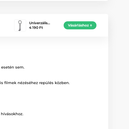
Univerzális…
Vásárláshoz
4 190 Ft
k esetén sem.
lis filmek nézéséhez repülés közben.
 hívásokhoz.