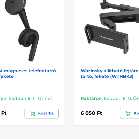
t mágneses telefontartó
Wozinsky állítható fejtám
 fekete
tartó, fekete (WTHBK3)
ron
,
kedden 8. 11. Önnél
Raktáron
,
kedden 8. 11. Ö
 Ft
6 050 Ft
Kosárba
Ko