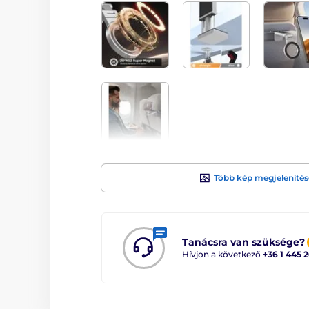
Több kép megjelenítés
Tanácsra van szüksége?
Hívjon a következő
+36 1 445 