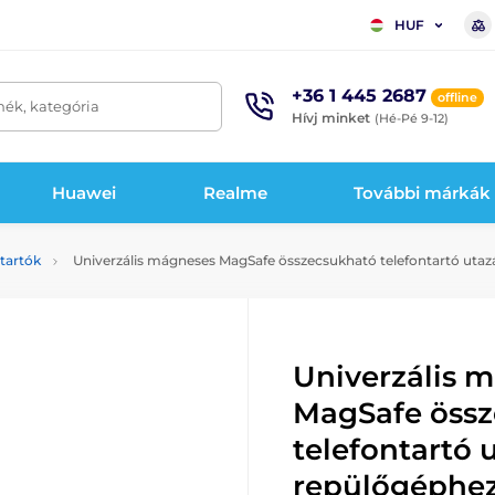
HUF
+36 1 445 2687
offline
mék, kategória
Hívj minket
(Hé-Pé 9-12)
Huawei
Realme
További márkák
 tartók
Univerzális mágneses MagSafe összecsukható telefontartó utazá
Univerzális 
MagSafe öss
telefontartó 
repülőgéphez 