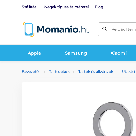
Szállítás
Üvegek típusa és méretei
Blog
Például ter
Apple
Samsung
Xiaomi
Bevezetés
Tartozékok
Tartók és állványok
Utazási