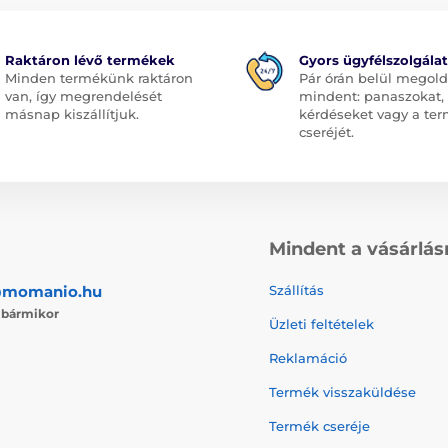
Raktáron lévő termékek
Gyors ügyfélszolgálat
Minden termékünk raktáron
Pár órán belül megol
van, így megrendelését
mindent: panaszokat,
másnap kiszállítjuk.
kérdéseket vagy a te
cseréjét.
Mindent a vásárlás
@momanio.hu
Szállítás
j
bármikor
Üzleti feltételek
Reklamáció
Termék visszaküldése
Termék cseréje