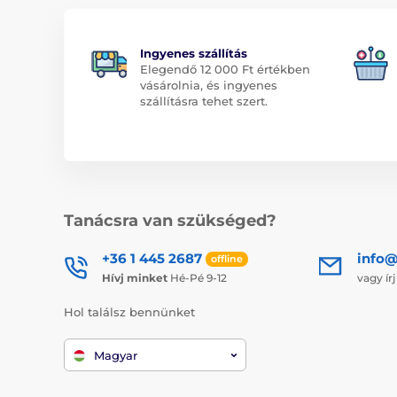
Ingyenes szállítás
Elegendő 12 000 Ft értékben
vásárolnia, és ingyenes
szállításra tehet szert.
Tanácsra van szükséged?
+36 1 445 2687
info
offline
Hívj minket
Hé-Pé 9-12
vagy ír
Hol találsz bennünket
Magyar