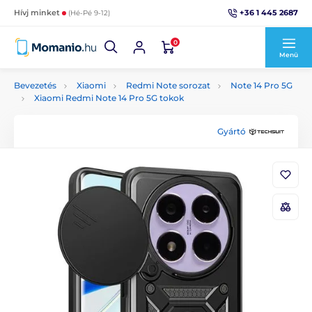
+36 1 445 2687
Hívj minket
(Hé-Pé 9-12)
0
Menü
Bevezetés
Xiaomi
Redmi Note sorozat
Note 14 Pro 5G
Xiaomi Redmi Note 14 Pro 5G tokok
Gyártó