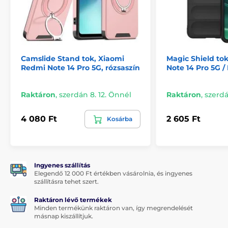
360 fokos forgatható gyűrű
Védő lencse csúszka
Nagyszerű illeszkedés
Teljesen működőképes
Camslide Stand tok, Xiaomi
Magic Shield to
Redmi Note 14 Pro 5G, rózsaszín
Note 14 Pro 5G /
Könnyű felszerelés és eltávolítás
A készlet tartalmazza:
Raktáron
,
szerdán 8. 12. Önnél
Raktáron
,
szerdá
1x Techsuit CamShield
4 080 Ft
2 605 Ft
Kosárba
Ingyenes szállítás
Elegendő 12 000 Ft értékben vásárolnia, és ingyenes
szállításra tehet szert.
Raktáron lévő termékek
Minden termékünk raktáron van, így megrendelését
másnap kiszállítjuk.