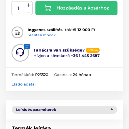
Hozzáadás a kosárhoz
Ingyenes szállítás
-tól/től
12 000 Ft
Szállítási módok ›
Tanácsra van szüksége?
offline
Hívjon a következő
+36 1 445 2687
Termékkód:
P23520
Garancia:
24 hónap
Eladó adatai
Leírás és paraméterek
Termék leírása