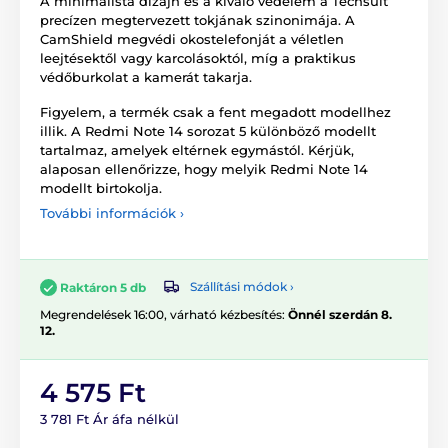
A minimalista dizájn és a kiváló védelem a Techsuit
precízen megtervezett tokjának szinonimája. A
CamShield megvédi okostelefonját a véletlen
leejtésektől vagy karcolásoktól, míg a praktikus
védőburkolat a kamerát takarja.
Figyelem, a termék csak a fent megadott modellhez
illik. A Redmi Note 14 sorozat 5 különböző modellt
tartalmaz, amelyek eltérnek egymástól. Kérjük,
alaposan ellenőrizze, hogy melyik Redmi Note 14
modellt birtokolja.
További információk ›
Szállítási módok ›
Raktáron 5 db
Megrendelések 16:00, várható kézbesítés:
Önnél szerdán 8.
12.
4 575 Ft
3 781 Ft Ár áfa nélkül