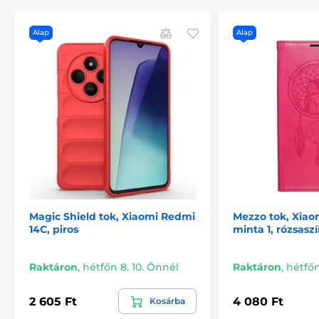
Alap
Alap
Magic Shield tok, Xiaomi Redmi
Mezzo tok, Xiao
14C, piros
minta 1, rózsasz
Raktáron
,
hétfőn 8. 10. Önnél
Raktáron
,
hétfőn
2 605 Ft
4 080 Ft
Kosárba