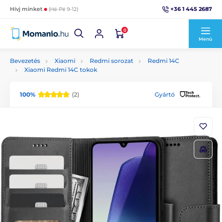
+36 1 445 2687
Hívj minket
(Hé-Pé 9-12)
0
Menü
Bevezetés
Xiaomi
Redmi sorozat
Redmi 14C
Xiaomi Redmi 14C tokok
100%
(2)
Gyártó