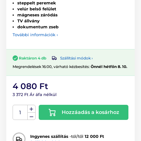
steppelt peremek
velúr belső felület
mágneses záródás
TV állvány
dokumentum zseb
További információk ›
Szállítási módok ›
Raktáron 4 db
Megrendelések 16:00, várható kézbesítés:
Önnél hétfőn 8. 10.
4 080 Ft
3 372 Ft Ár áfa nélkül
Hozzáadás a kosárhoz
Ingyenes szállítás
-tól/től
12 000 Ft