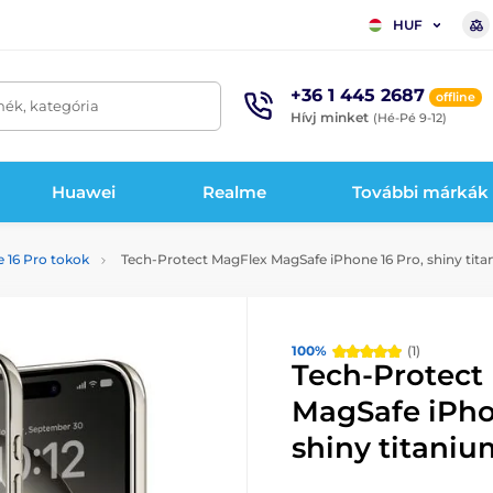
HUF
+36 1 445 2687
offline
mék, kategória
Hívj minket
(Hé-Pé 9-12)
Huawei
Realme
További márkák
 16 Pro tokok
Tech-Protect MagFlex MagSafe iPhone 16 Pro, shiny tit
100%
(1)
Tech-Protect
MagSafe iPho
shiny titaniu