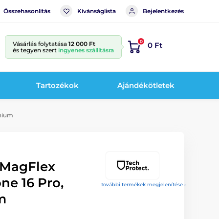
Összehasonlítás
Kívánságlista
Bejelentkezés
0
Vásárlás folytatása
12 000 Ft
0 Ft
és tegyen szert
ingyenes szállításra
Tartozékok
Ajándékötletek
anium
 MagFlex
ne 16 Pro,
További termékek megjelenítése ›
m