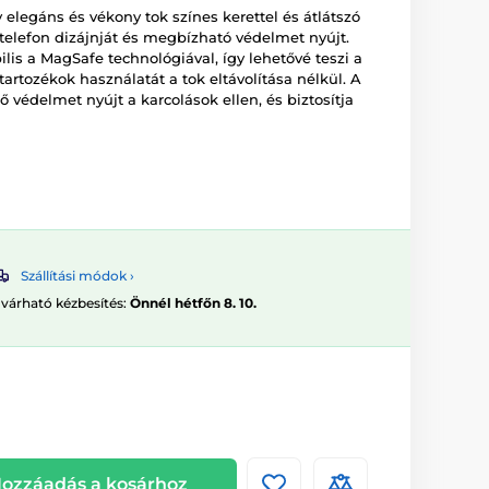
elegáns és vékony tok színes kerettel és átlátszó
 telefon dizájnját és megbízható védelmet nyújt.
is a MagSafe technológiával, így lehetővé teszi a
 tartozékok használatát a tok eltávolítása nélkül. A
 védelmet nyújt a karcolások ellen, és biztosítja
Szállítási módok ›
 várható kézbesítés:
Önnél hétfőn 8. 10.
ozzáadás a kosárhoz