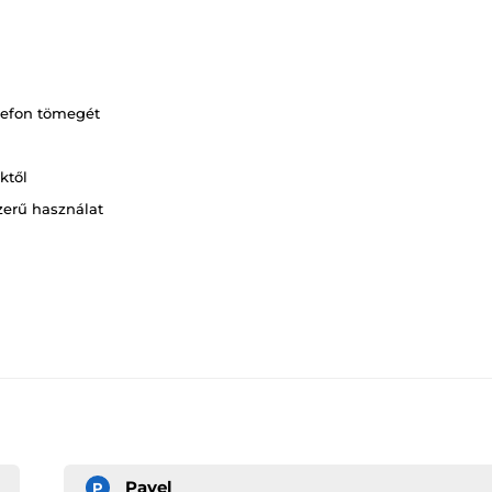
lefon tömegét
ktől
zerű használat
Pavel
P