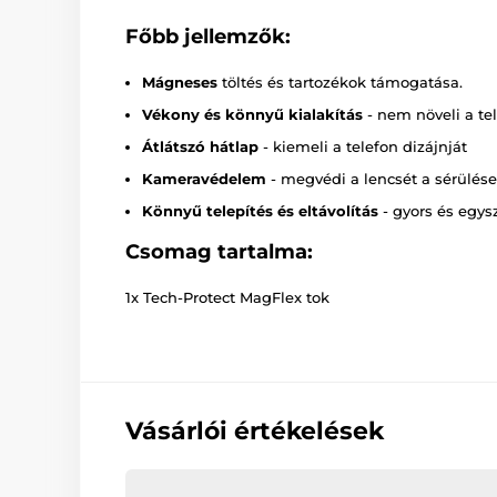
Főbb jellemzők:
Mágneses
töltés és tartozékok támogatása.
Vékony és könnyű kialakítás
- nem növeli a te
Átlátszó hátlap
- kiemeli a telefon dizájnját
Kameravédelem
- megvédi a lencsét a sérülése
Könnyű telepítés és eltávolítás
- gyors és egys
Csomag tartalma:
1x Tech-Protect MagFlex tok
Vásárlói értékelések