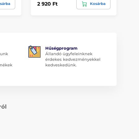
2 920 Ft
15
sárba
Kosárba
Hűségprogram
dunk
Állandó ügyfeleinknek
érdekes kedvezményekkel
rmékek
kedveskedünk.
ról