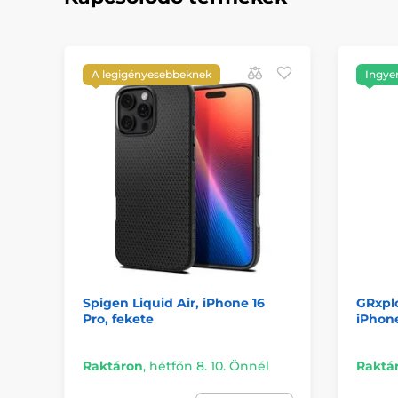
A legigényesebbeknek
Ingyen
Spigen Liquid Air, iPhone 16
GRxplo
Pro, fekete
iPhone
Raktáron
,
hétfőn 8. 10. Önnél
Raktá