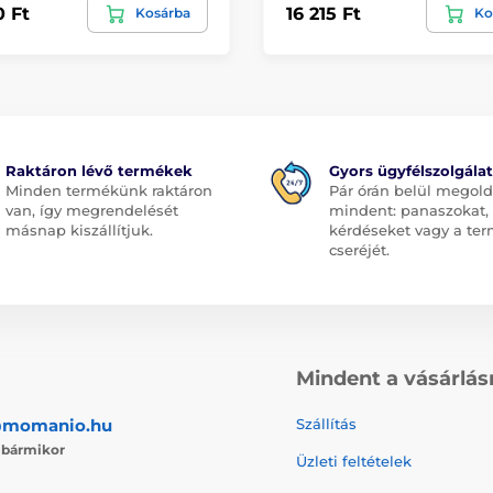
0 Ft
16 215 Ft
Kosárba
Ko
Raktáron lévő termékek
Gyors ügyfélszolgálat
Minden termékünk raktáron
Pár órán belül megol
van, így megrendelését
mindent: panaszokat,
másnap kiszállítjuk.
kérdéseket vagy a te
cseréjét.
Mindent a vásárlás
@momanio.hu
Szállítás
j
bármikor
Üzleti feltételek