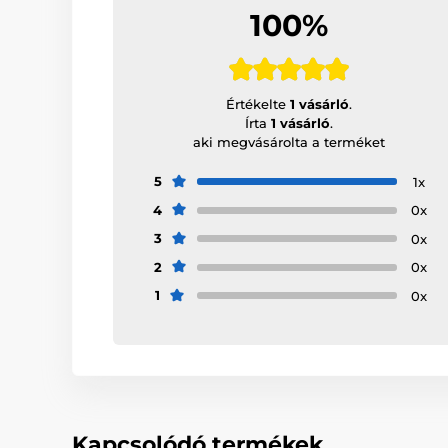
100%
Értékelte
1 vásárló
.
Írta
1 vásárló
.
aki megvásárolta a terméket
5
1x
4
0x
3
0x
2
0x
1
0x
Kapcsolódó termékek