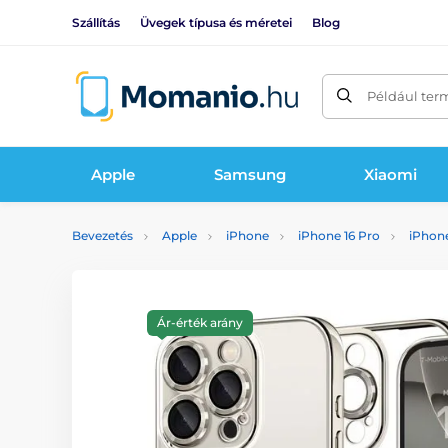
Szállítás
Üvegek típusa és méretei
Blog
Például ter
Apple
Samsung
Xiaomi
Bevezetés
Apple
iPhone
iPhone 16 Pro
iPhone
Ár-érték arány