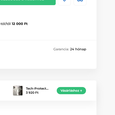
-tól/től
12 000 Ft
Garancia:
24 hónap
Tech-Protect…
Vásárláshoz
3 920 Ft