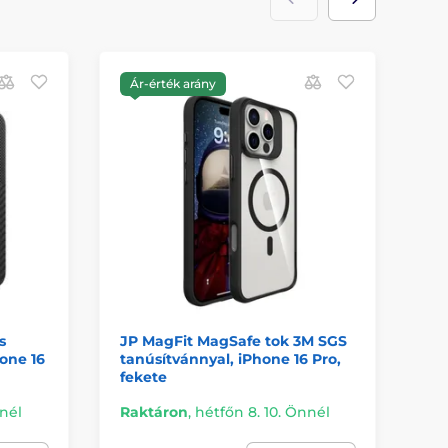
Ár-érték arány
I
A
s
JP MagFit MagSafe tok 3M SGS
Be
hone 16
tanúsítvánnyal, iPhone 16 Pro,
Ke
fekete
16 
nnél
Raktáron
,
hétfőn 8. 10. Önnél
Ra