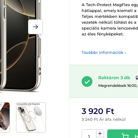
A Tech-Protect MagFlex egy 
hátlappal, amely kiemeli a
Teljes mértékben kompatibil
vezeték nélküli töltést és a
speciális kamera lencsevédő
az éles fényképeket.
További információk ›
Raktáron 3 db
Megrendelések 16:00,
3 920 Ft
3 240 Ft Ár áfa nélkül
H