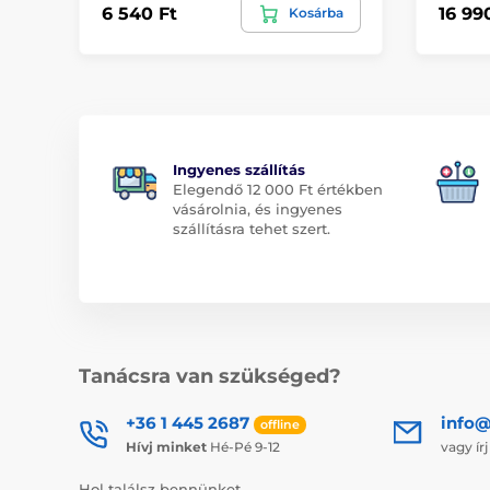
6 540 Ft
16 99
Kosárba
Ingyenes szállítás
Elegendő 12 000 Ft értékben
vásárolnia, és ingyenes
szállításra tehet szert.
Tanácsra van szükséged?
+36 1 445 2687
info
offline
Hívj minket
Hé-Pé 9-12
vagy ír
Hol találsz bennünket