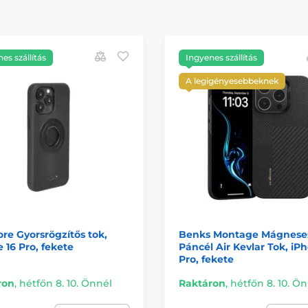
es szállítás
Ingyenes szállítás
A legigényesebbeknek
re Gyorsrögzítős tok,
Benks Montage Mágnese
 16 Pro, fekete
Páncél Air Kevlar Tok, iP
Pro, fekete
ron
,
hétfőn 8. 10. Önnél
Raktáron
,
hétfőn 8. 10. Ö