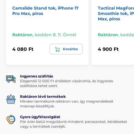
Camslide Stand tok, iPhone 17
Tactical MagFor
Pro Max, piros
Smoothie tok, i
Max, piros
Raktáron
,
kedden 8. 11. Önnél
Raktáron
,
kedden
4 080 Ft
4 900 Ft
Kosárba
Ingyenes szállítás
Elegendő 12 000 Ft értékben vásárolnia, és ingyenes
szállításra tehet szert.
Raktáron lévő termékek
Minden termékünk raktáron van, így megrendelését
másnap kiszállítjuk.
Gyors ügyfélszolgálat
Pár órán belül megoldunk mindent: panaszokat, kérdéseket
vagy a termékek cseréjét.