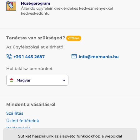
Hűségprogram
Állandó ügyfeleinknek érdekes kedvezményekkel
kedveskedünk.
Tanácsra van szükséged?
offline
Az ügyfélszolgálat elérhető
+36 1 445 2687
info@momanio.hu
Hol találsz bennünket
Magyar
Mindent a vásárlásról
Szállítás
Üzleti feltételek
Reklamáció
Termék visszaküldése
Sütiket használunk az alapvető funkciókhoz, a weboldal