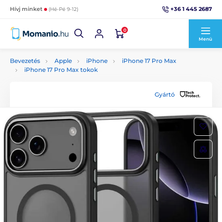
+36 1 445 2687
Hívj minket
(Hé-Pé 9-12)
0
Menü
Bevezetés
Apple
iPhone
iPhone 17 Pro Max
iPhone 17 Pro Max tokok
Gyártó