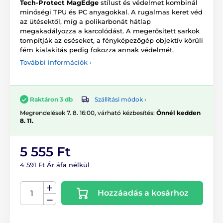
Tech-Protect MagEdge
stílust és védelmet kombinál
minőségi TPU és PC anyagokkal. A rugalmas keret véd
az ütésektől, míg a polikarbonát hátlap
megakadályozza a karcolódást. A megerősített sarkok
tompítják az eséseket, a fényképezőgép objektív körüli
fém kialakítás pedig fokozza annak védelmét.
További információk ›
Szállítási módok ›
Raktáron 3 db
Megrendelések 7. 8. 16:00, várható kézbesítés:
Önnél kedden
8. 11.
5 555 Ft
4 591 Ft Ár áfa nélkül
Hozzáadás a kosárhoz