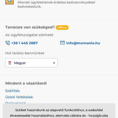
Állandó ügyfeleinknek érdekes kedvezményekkel
kedveskedünk.
Tanácsra van szükséged?
offline
Az ügyfélszolgálat elérhető
+36 1 445 2687
info@momanio.hu
Hol találsz bennünket
Magyar
Mindent a vásárlásról
Szállítás
Üzleti feltételek
Reklamáció
Termék visszaküldése
Sütiket használunk az alapvető funkciókhoz, a weboldal
élvezetesebb használatához, elemzési célokra és - hozzájárulás
Termék cseréje