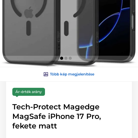
Több kép megjelenítése
Ár-érték arány
Tech-Protect Magedge
MagSafe iPhone 17 Pro,
fekete matt