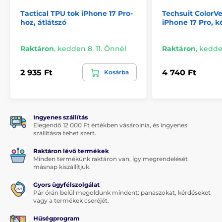
Tactical TPU tok iPhone 17 Pro-
Techsuit ColorVe
hoz, átlátszó
iPhone 17 Pro, k
Raktáron
,
kedden 8. 11. Önnél
Raktáron
,
kedden
2 935 Ft
4 740 Ft
Kosárba
Ingyenes szállítás
Elegendő 12 000 Ft értékben vásárolnia, és ingyenes
szállításra tehet szert.
Raktáron lévő termékek
Minden termékünk raktáron van, így megrendelését
másnap kiszállítjuk.
Gyors ügyfélszolgálat
Pár órán belül megoldunk mindent: panaszokat, kérdéseket
vagy a termékek cseréjét.
Hűségprogram