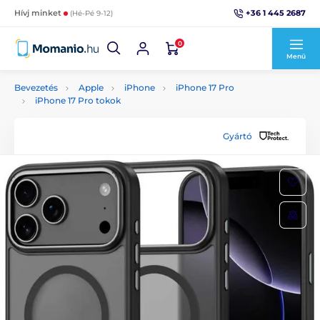
+36 1 445 2687
Hívj minket
(Hé-Pé 9-12)
0
Menü
Bevezetés
Apple
iPhone
iPhone 17 Pro
iPhone 17 Pro tokok
Gyártó