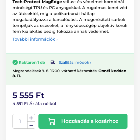
Tech-Protect MagEdge
stílust és védelmet kombinál
minőségi TPU és PC anyagokkal. A rugalmas keret véd
az ütésektől, míg a polikarbonát hátlap
megakadályozza a karcolódást. A megerősített sarkok
tompítják az eséseket, a fényképezőgép objektív körüli
fém kialakítás pedig fokozza annak védelmét.
További információk ›
Szállítási módok ›
Raktáron 1 db
Megrendelések 9. 8. 16:00, várható kézbesítés:
Önnél kedden
8. 11.
5 555 Ft
4 591 Ft Ár áfa nélkül
Hozzáadás a kosárhoz