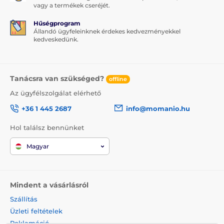
vagy a termékek cseréjét.
Hűségprogram
Állandó ügyfeleinknek érdekes kedvezményekkel
kedveskedünk.
Tanácsra van szükséged?
offline
Az ügyfélszolgálat elérhető
+36 1 445 2687
info@momanio.hu
Hol találsz bennünket
Magyar
Mindent a vásárlásról
Szállítás
Üzleti feltételek
Reklamáció