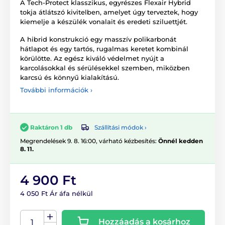
A Tech-Protect klasszikus, egyrészes Flexair Hybrid
tokja átlátszó kivitelben, amelyet úgy terveztek, hogy
kiemelje a készülék vonalait és eredeti sziluettjét.
A hibrid konstrukció egy masszív polikarbonát
hátlapot és egy tartós, rugalmas keretet kombinál
körülötte. Az egész kiváló védelmet nyújt a
karcolásokkal és sérülésekkel szemben, miközben
karcsú és könnyű kialakítású.
További információk ›
Szállítási módok ›
Raktáron 1 db
Megrendelések 9. 8. 16:00, várható kézbesítés:
Önnél kedden
8. 11.
4 900 Ft
4 050 Ft Ár áfa nélkül
Hozzáadás a kosárhoz