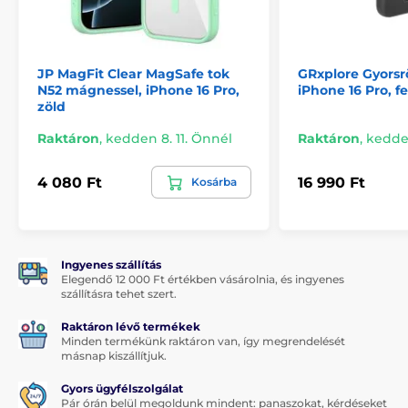
Egy darabból álló TPU és PC alapú konstrukció
Kompatibilis a MagSafe technológiával
Gombfedéllel ellátva
JP MagFit Clear MagSafe tok
GRxplore Gyorsrö
N52 mágnessel, iPhone 16 Pro,
iPhone 16 Pro, f
Könnyű telepítés és eltávolítás
zöld
Raktáron
,
kedden 8. 11. Önnél
Raktáron
,
kedden
4 080 Ft
16 990 Ft
Kosárba
Ingyenes szállítás
Elegendő 12 000 Ft értékben vásárolnia, és ingyenes
szállításra tehet szert.
Raktáron lévő termékek
Minden termékünk raktáron van, így megrendelését
másnap kiszállítjuk.
Gyors ügyfélszolgálat
Pár órán belül megoldunk mindent: panaszokat, kérdéseket