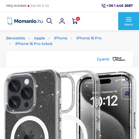
+36 1 445 2687
Hívj minket
(Hé-Pé 9-12)
0
Menü
Bevezetés
Apple
iPhone
iPhone 16 Pro
iPhone 16 Pro tokok
Gyártó