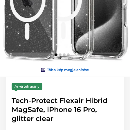
Több kép megjelenítése
Ár-érték arány
Tech-Protect Flexair Hibrid
MagSafe, iPhone 16 Pro,
glitter clear