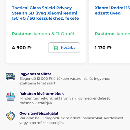
2× Tech-Protect Glass Fit+
Tactical Glass Shield Privacy
Xiaomi Redmi 15
2× felszerelési készlet
Stealth 5D üveg Xiaomi Redmi
edzett üveg
15C 4G / 5G készülékhez, fekete
Raktáron
,
kedden 8. 11. Önnél
Raktáron
,
kedden
4 900 Ft
1 130 Ft
Kosárba
Ingyenes szállítás
Elegendő 12 000 Ft értékben vásárolnia, és ingyenes
szállításra tehet szert.
Raktáron lévő termékek
Minden termékünk raktáron van, így megrendelését
másnap kiszállítjuk.
Gyors ügyfélszolgálat
Pár órán belül megoldunk mindent: panaszokat, kérdéseket
vagy a termékek cseréjét.