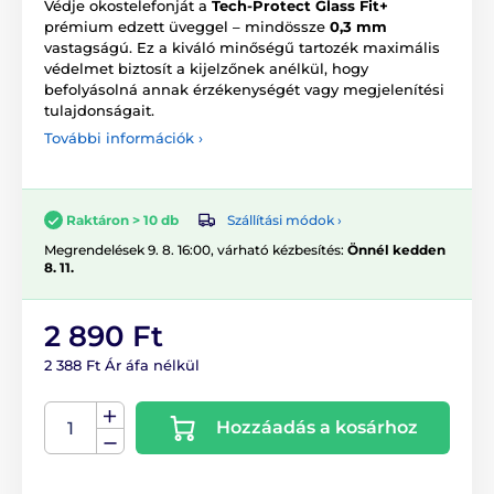
Védje okostelefonját a
Tech-Protect Glass Fit+
prémium edzett üveggel – mindössze
0,3 mm
vastagságú. Ez a kiváló minőségű tartozék maximális
védelmet biztosít a kijelzőnek anélkül, hogy
befolyásolná annak érzékenységét vagy megjelenítési
tulajdonságait.
További információk ›
Szállítási módok ›
Raktáron > 10 db
Megrendelések 9. 8. 16:00, várható kézbesítés:
Önnél kedden
8. 11.
2 890 Ft
2 388 Ft Ár áfa nélkül
Hozzáadás a kosárhoz