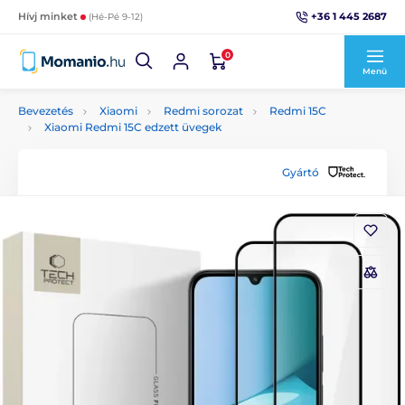
+36 1 445 2687
Hívj minket
(Hé-Pé 9-12)
0
Menü
Bevezetés
Xiaomi
Redmi sorozat
Redmi 15C
Xiaomi Redmi 15C edzett üvegek
Gyártó