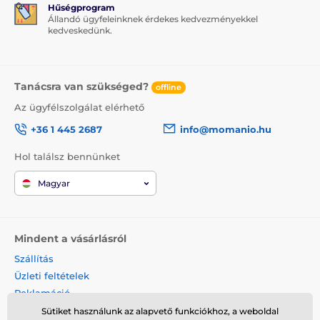
Hűségprogram
Állandó ügyfeleinknek érdekes kedvezményekkel
kedveskedünk.
Tanácsra van szükséged?
offline
Az ügyfélszolgálat elérhető
+36 1 445 2687
info@momanio.hu
Hol találsz bennünket
Magyar
Mindent a vásárlásról
Szállítás
Üzleti feltételek
Reklamáció
Termék visszaküldése
Sütiket használunk az alapvető funkciókhoz, a weboldal