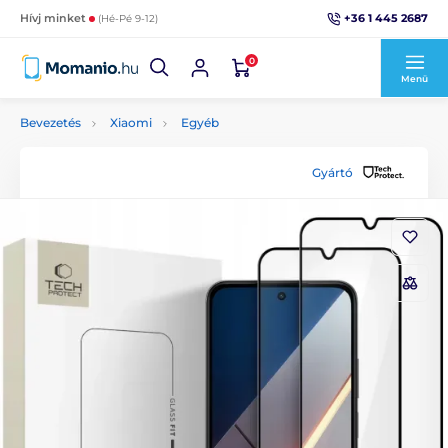
+36 1 445 2687
Hívj minket
(Hé-Pé 9-12)
0
Menü
Bevezetés
Xiaomi
Egyéb
Gyártó