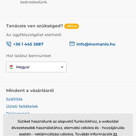
kedveskedünk.
Tanácsra van szükséged?
offline
Az ügyfélszolgálat elérhető
+36 1 445 2687
info@momanio.hu
Hol találsz bennünket
Magyar
Mindent a vásárlásról
Szállítás
Üzleti feltételek
Reklamáció
Termék visszaküldése
Sütiket használunk az alapvető funkciókhoz, a weboldal
élvezetesebb használatához, elemzési célokra és - hozzájárulás
Termék cseréje
esetén - reklámcélzási célokra. További információk
itt
Cookies