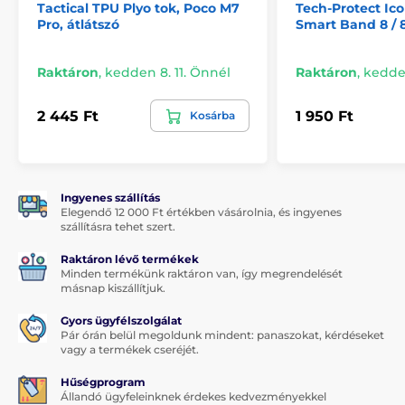
Tactical TPU Plyo tok, Poco M7
Tech-Protect Ic
2× felszerelő készlet
Pro, átlátszó
Smart Band 8 / 
Raktáron
,
kedden 8. 11. Önnél
Raktáron
,
kedden
2 445 Ft
1 950 Ft
Kosárba
Ingyenes szállítás
Elegendő 12 000 Ft értékben vásárolnia, és ingyenes
szállításra tehet szert.
Raktáron lévő termékek
Minden termékünk raktáron van, így megrendelését
másnap kiszállítjuk.
Gyors ügyfélszolgálat
Pár órán belül megoldunk mindent: panaszokat, kérdéseket
vagy a termékek cseréjét.
Hűségprogram
Állandó ügyfeleinknek érdekes kedvezményekkel