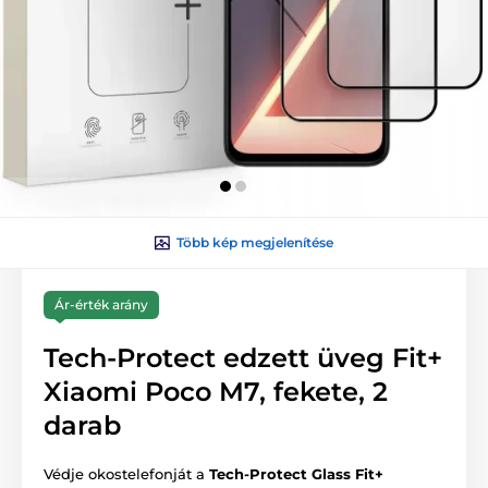
Több kép megjelenítése
Ár-érték arány
Tech-Protect edzett üveg Fit+
Xiaomi Poco M7, fekete, 2
darab
Védje okostelefonját a
Tech-Protect Glass Fit+