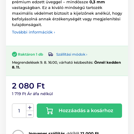
prémium edzett üveggel – mindössze
0,3 mm
vastagságban. Ez a kiváló minőségű tartozék
maximális védelmet biztosít a kijelzőnek anélkül, hogy
befolyásolná annak érzékenységét vagy megjelenítési
tulajdonságait.
További információk ›
Szállítási módok ›
Raktáron 1 db
Megrendelések 9. 8. 16:00, várható kézbesítés:
Önnél kedden
8. 11.
2 080 Ft
1 719 Ft Ár áfa nélkül
Hozzáadás a kosárhoz
Ingyenes szállítás
-tól/től
12 000 Ft