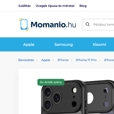
Szállítás
Üvegek típusa és méretei
Blog
Például ter
Apple
Samsung
Xiaomi
Bevezetés
Apple
iPhone
iPhone 17 Pro
iPhone
Ár-érték arány