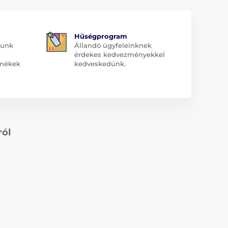
Hűségprogram
dunk
Állandó ügyfeleinknek
érdekes kedvezményekkel
rmékek
kedveskedünk.
ról