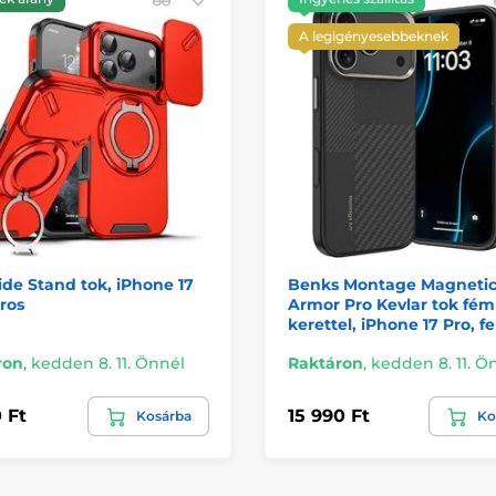
A legigényesebbeknek
de Stand tok, iPhone 17
Benks Montage Magneti
iros
Armor Pro Kevlar tok fém
kerettel, iPhone 17 Pro, f
ron
,
kedden 8. 11. Önnél
Raktáron
,
kedden 8. 11. Ö
 Ft
15 990 Ft
Kosárba
Ko