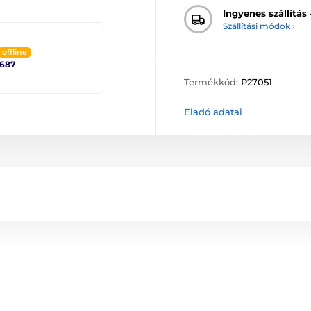
Ingyenes szállítás
Szállítási módok ›
offline
2687
Termékkód:
P27051
Eladó adatai