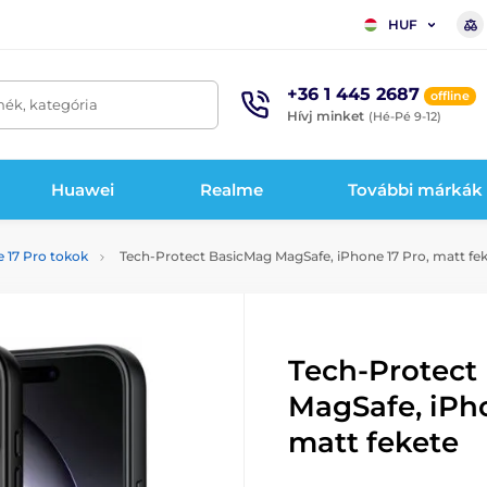
HUF
+36 1 445 2687
offline
mék, kategória
Hívj minket
(Hé-Pé 9-12)
Huawei
Realme
További márkák
 17 Pro tokok
Tech-Protect BasicMag MagSafe, iPhone 17 Pro, matt fe
Tech-Protect
MagSafe, iPho
matt fekete