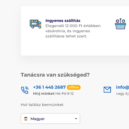
Ingyenes szállítás
Elegendő 12 000 Ft értékben
vásárolnia, és ingyenes
szállításra tehet szert.
Tanácsra van szükséged?
+36 1 445 2687
info
offline
Hívj minket
Hé-Pé 9-12
vagy ír
Hol találsz bennünket
Magyar