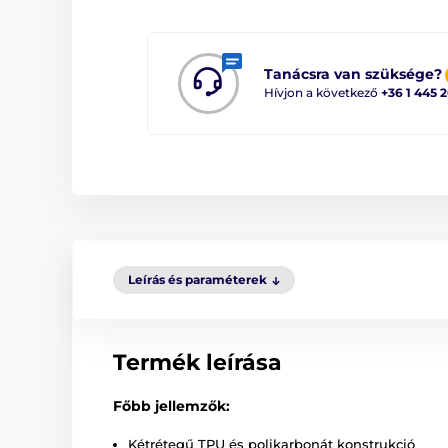
Tanácsra van szüksége?
Hívjon a következő
+36 1 445 
Leírás és paraméterek
Termék leírása
Főbb jellemzők:
Kétrétegű TPU és polikarbonát konstrukció