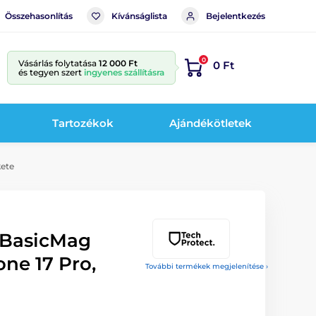
Összehasonlítás
Kívánságlista
Bejelentkezés
0
Vásárlás folytatása
12 000 Ft
0 Ft
és tegyen szert
ingyenes szállításra
Tartozékok
Ajándékötletek
kete
 BasicMag
ne 17 Pro,
További termékek megjelenítése ›