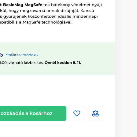
ct BasicMag MagSafe
tok hatékony védelmet nyújt
kül, hogy megzavarná annak dizájnját. Karcsú
s gyűrűjének köszönhetően ideális mindennapi
patibilis a MagSafe technológiával.
Szállítási módok ›
6:00, várható kézbesítés:
Önnél kedden 8. 11.
ozzáadás a kosárhoz