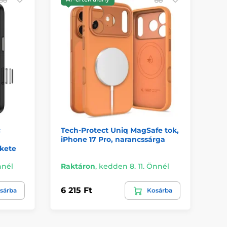
c
Tech-Protect Uniq MagSafe tok,
JP
iPhone 17 Pro, narancssárga
N5
ekete
lila
nnél
Raktáron
,
kedden 8. 11. Önnél
Ra
6 215 Ft
4 
sárba
Kosárba