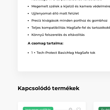
Megemelt szélek a kijelző és kamera védelmér
Ujjlenyomat-álló matt felület
Precíz kivágások minden porthoz és gombhoz
Teljes kompatibilitás MagSafe-fel és tartozékok
Könnyű felszerelés és eltávolítás
A csomag tartalma:
1 × Tech-Protect BasicMag MagSafe tok
Kapcsolódó termékek
Ingyenes szállítás
Ár-ért