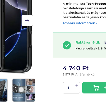
A minimalista
Tech-Prote
okostelefonja számára anél
kialakításának és mágnese
használatra és teljesen kom
További információk ›
Raktáron 6 db
Megrendelések 9. 8. 1
4 740 Ft
3 917 Ft Ár áfa nélkül
H