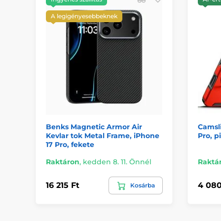
A legigényesebbeknek
Benks Magnetic Armor Air
Camsli
Kevlar tok Metal Frame, iPhone
Pro, p
17 Pro, fekete
Raktáron
,
kedden 8. 11. Önnél
Raktá
16 215 Ft
4 080
Kosárba