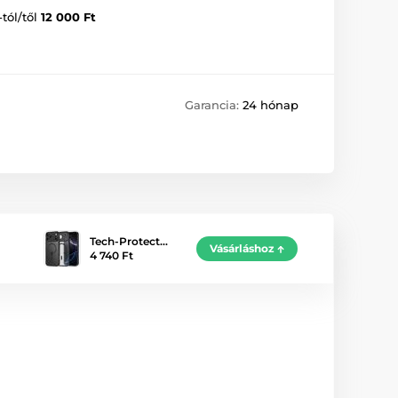
-tól/től
12 000 Ft
Garancia:
24 hónap
Tech-Protect…
Vásárláshoz
4 740 Ft