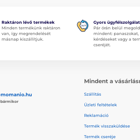
Raktáron lévő termékek
Gyors ügyfélszolgálat
Minden termékünk raktáron
Pár órán belül megol
van, így megrendelését
mindent: panaszokat,
másnap kiszállítjuk.
kérdéseket vagy a te
cseréjét.
Mindent a vásárlás
@momanio.hu
Szállítás
j
bármikor
Üzleti feltételek
Reklamáció
Termék visszaküldése
Termék cseréje