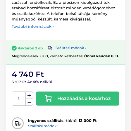
zárással rendelkezik. Ez a precízen kidolgozott tok
szabad hozzáférést biztosít minden vezérlőgombhoz
és csatlakozóhoz. A telefon belső tálcája kemény
műanyagból készült, kamera kivágással.
További információk ›
Szállítási módok ›
Raktáron 2 db
Megrendelések 16:00, várható kézbesítés:
Önnél kedden 8. 11.
4 740 Ft
3 917 Ft Ár áfa nélkül
Hozzáadás a kosárhoz
Ingyenes szállítás
-tól/től
12 000 Ft
Szállítási módok ›