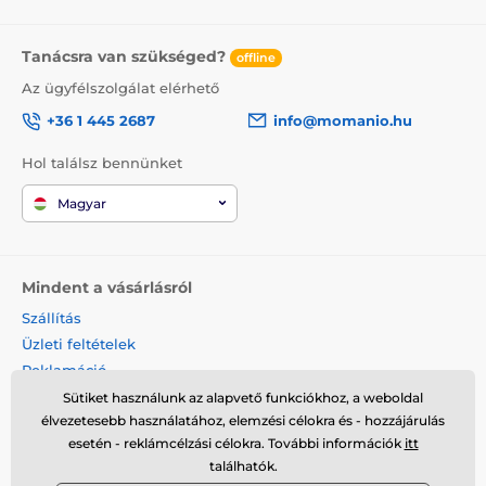
Tanácsra van szükséged?
offline
Az ügyfélszolgálat elérhető
+36 1 445 2687
info@momanio.hu
Hol találsz bennünket
Magyar
Mindent a vásárlásról
Szállítás
Üzleti feltételek
Reklamáció
Termék visszaküldése
Sütiket használunk az alapvető funkciókhoz, a weboldal
élvezetesebb használatához, elemzési célokra és - hozzájárulás
Termék cseréje
esetén - reklámcélzási célokra. További információk
itt
Cookies
találhatók.
Kapcsolat