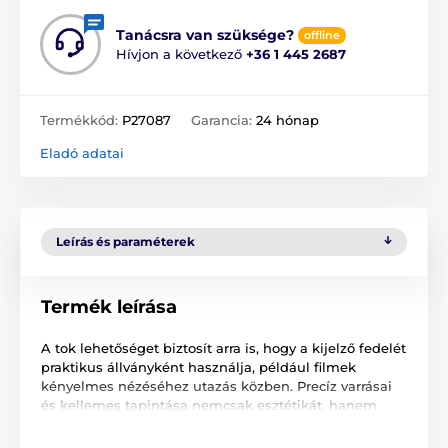
Tanácsra van szüksége?
offline
Hívjon a következő
+36 1 445 2687
Termékkód:
P27087
Garancia:
24 hónap
Eladó adatai
Leírás és paraméterek
Termék leírása
A tok lehetőséget biztosít arra is, hogy a kijelző fedelét
praktikus állványként használja, például filmek
kényelmes nézéséhez utazás közben. Precíz varrásai
és kellemes tapintása nemcsak esztétikát, hanem
kényelmet is biztosít a mindennapi használat során.
Természetes a hangszóró kivágás, amely lehetővé