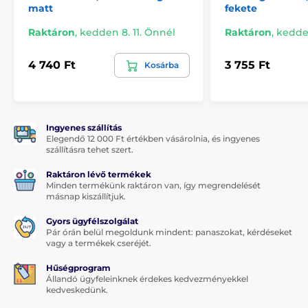
matt
fekete
Rekeszek pl. bankkártyák számára
Raktáron
Nyílás pántok átfűzéséhez
,
kedden 8. 11. Önnél
Raktáron
,
kedden
Környezetbarát csomagolás újrahasznosított
4 740 Ft
3 755 Ft
papírból
Kosárba
Ingyenes szállítás
Elegendő 12 000 Ft értékben vásárolnia, és ingyenes
szállításra tehet szert.
Raktáron lévő termékek
Minden termékünk raktáron van, így megrendelését
másnap kiszállítjuk.
Gyors ügyfélszolgálat
Pár órán belül megoldunk mindent: panaszokat, kérdéseket
vagy a termékek cseréjét.
Hűségprogram
Állandó ügyfeleinknek érdekes kedvezményekkel
kedveskedünk.