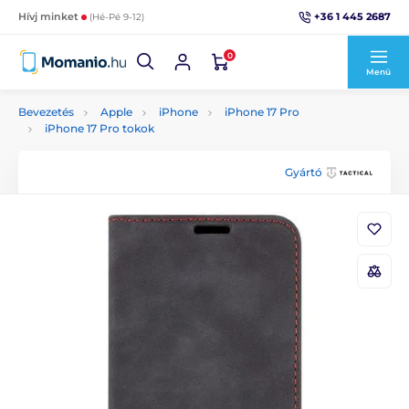
+36 1 445 2687
Hívj minket
(Hé-Pé 9-12)
0
Menü
Bevezetés
Apple
iPhone
iPhone 17 Pro
iPhone 17 Pro tokok
Gyártó