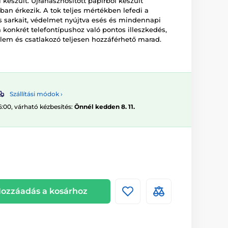
készült. Újrahasznosított papírból készült
an érkezik. A tok teljes mértékben lefedi a
 és sarkait, védelmet nyújtva esés és mindennapi
a konkrét telefontípushoz való pontos illeszkedés,
em és csatlakozó teljesen hozzáférhető marad.
Szállítási módok ›
6:00, várható kézbesítés:
Önnél kedden 8. 11.
ozzáadás a kosárhoz