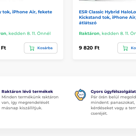
 tok, iPhone Air, fekete
ESR Classic Hybrid HaloL
Kickstand tok, iPhone Air
átlátszó
ron
,
kedden 8. 11. Önnél
Raktáron
,
kedden 8. 11. Ö
 Ft
9 820 Ft
Kosárba
Ko
Raktáron lévő termékek
Gyors ügyfélszolgálat
Minden termékünk raktáron
Pár órán belül megol
van, így megrendelését
mindent: panaszokat,
másnap kiszállítjuk.
kérdéseket vagy a te
cseréjét.