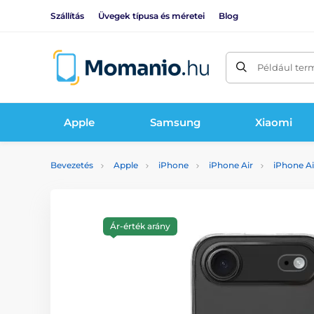
Szállítás
Üvegek típusa és méretei
Blog
Például ter
Apple
Samsung
Xiaomi
Bevezetés
Apple
iPhone
iPhone Air
iPhone Ai
Ár-érték arány