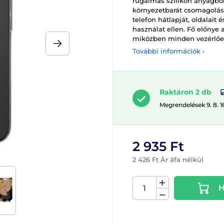
rugalmas szilikon anyagból 
környezetbarát csomagolásb
telefon hátlapját, oldalait
használat ellen. Fő előnye 
miközben minden vezérlőel
További információk ›
Raktáron 2 db
Megrendelések 9. 8. 1
2 935 Ft
2 426 Ft Ár áfa nélkül
H