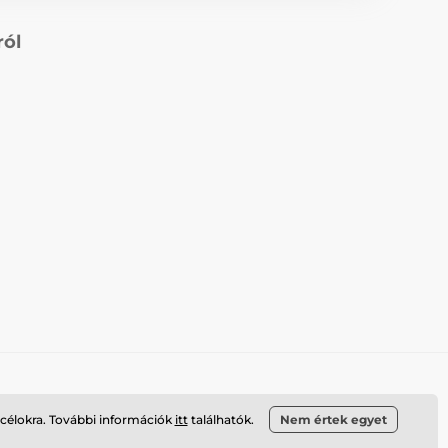
ról
 célokra. További információk
itt
találhatók.
Nem értek egyet