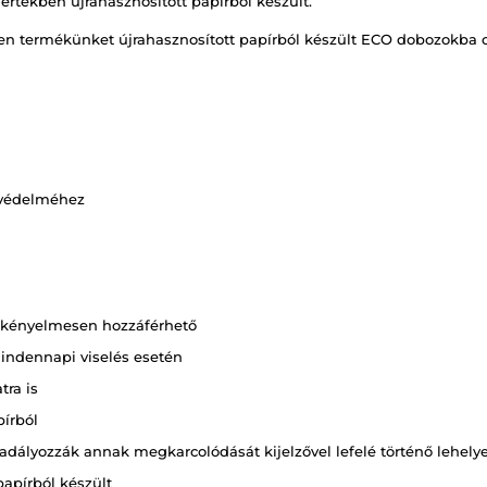
rtékben újrahasznosított papírból készült.
nden termékünket újrahasznosított papírból készült ECO dobozokba 
i védelméhez
a kényelmesen hozzáférhető
indennapi viselés esetén
tra is
pírból
dályozzák annak megkarcolódását kijelzővel lefelé történő lehely
apírból készült