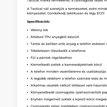
Tactical márka termékénél, a csomagolás teljes mé
A Tactical-nál szeretjük a természetet, ezért mi
környezetet. Gondolkodj taktikusan és légy ECO!
Specifikációk:
Vékony tok
Átlátszó TPU anyagból készült
Tartós és kellően erős anyag a telefon eséskor
Tökéletesen illeszkedik a telefonra
Fül a pántok rögzítéséhez
Kiemelkedő szélek a kameraobjektívek körül
A telefon minden vezérlőeleme és csatlakozój
A legjobb védelem a telefon számára esés és m
Alkalmas vezeték nélküli töltéssel való használa
Környezetbarát csomagolás újrahasznosított pa
Enyhén megemelt szélek a kijelző körül megaka
Csomagolás teljes mértékben újrahasznosított p