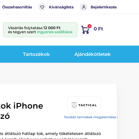
Összehasonlítás
Kívánságlista
Bejelentkezés
0
Vásárlás folytatása
12 000 Ft
0 Ft
és tegyen szert
ingyenes szállításra
Tartozékok
Ajándékötletek
tok iPhone
szó
További termékek megjelenítése ›
s átlátszó hátlap tok, amely tökéletesen átlátszó