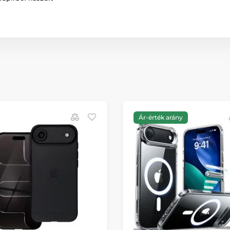
Ár-érték arány