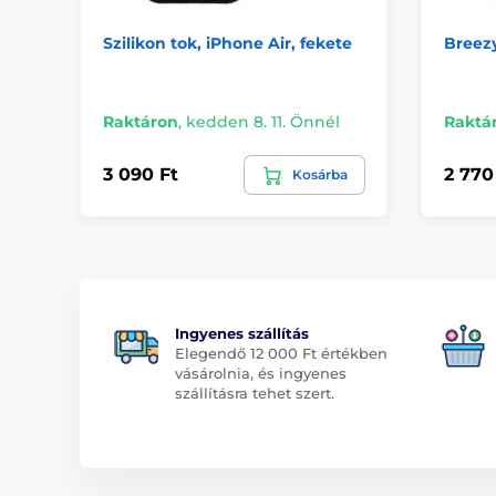
Szilikon tok, iPhone Air, fekete
Breezy
Raktáron
,
kedden 8. 11. Önnél
Raktá
3 090 Ft
2 770
Kosárba
Ingyenes szállítás
Elegendő 12 000 Ft értékben
vásárolnia, és ingyenes
szállításra tehet szert.