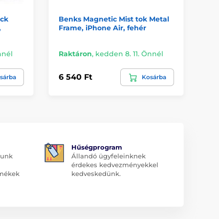
ock
Benks Magnetic Mist tok Metal
Si
,
Frame, iPhone Air, fehér
fe
nnél
Raktáron
,
kedden 8. 11. Önnél
Ra
6 540 Ft
4 
sárba
Kosárba
Hűségprogram
dunk
Állandó ügyfeleinknek
érdekes kedvezményekkel
rmékek
kedveskedünk.