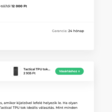
-tól/től
12 000 Ft
Garancia:
24 hónap
Tactical TPU tok…
Vásárláshoz
2 935 Ft
, amikor kijelzővel lefelé helyezik le. Ha olyan
Tactical TPU tok ideális választás. Mint minden