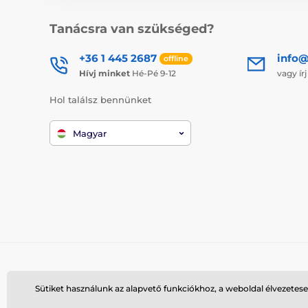
Tanácsra van szükséged?
+36 1 445 2687
info
offline
Hívj minket
Hé-Pé 9-12
vagy ír
Hol találsz bennünket
Magyar
Sütiket használunk az alapvető funkciókhoz, a weboldal élvezetese