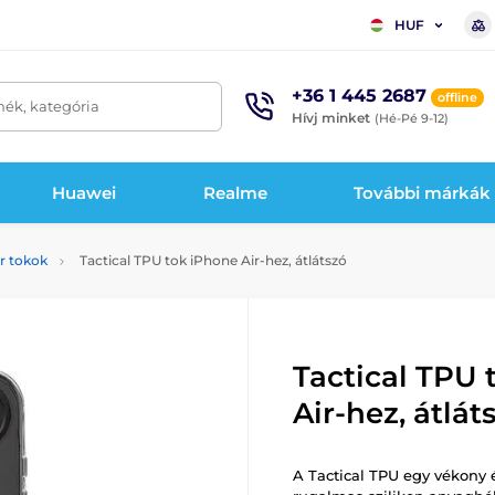
HUF
+36 1 445 2687
offline
mék, kategória
Hívj minket
(Hé-Pé 9-12)
Huawei
Realme
További márkák
r tokok
Tactical TPU tok iPhone Air-hez, átlátszó
Tactical TPU 
Air-hez, átlát
A Tactical TPU egy vékony é