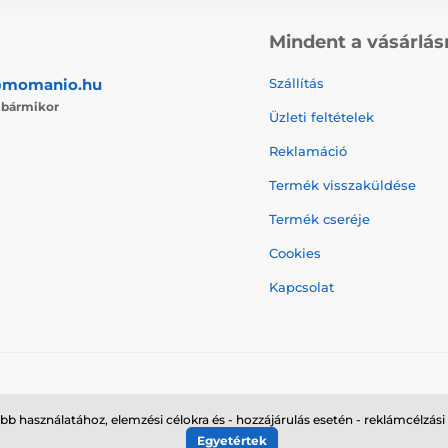
Mindent a vásárlás
@momanio.hu
Szállítás
j
bármikor
Üzleti feltételek
Reklamáció
Termék visszaküldése
Termék cseréje
Cookies
Kapcsolat
© 2026 momanio.hu ⦁ Webshop szolgáltatónk a
SIMPLIA.cz
bb használatához, elemzési célokra és - hozzájárulás esetén - reklámcélzási
Egyetértek