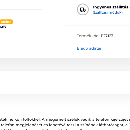
Ingyenes szállítás
Szállítási módok ›
offline
2687
Termékkód:
P27123
Eladó adatai
k nélküli töltőkkel. A megemelt szélek védik a telefon kijelzőjét is
 telefon megjelenését és lehetővé teszi a színének láthatóságát, a 