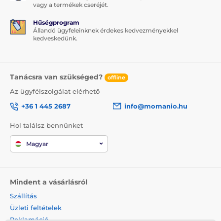
vagy a termékek cseréjét.
Hűségprogram
Állandó ügyfeleinknek érdekes kedvezményekkel
kedveskedünk.
Tanácsra van szükséged?
offline
Az ügyfélszolgálat elérhető
+36 1 445 2687
info@momanio.hu
Hol találsz bennünket
Magyar
Mindent a vásárlásról
Szállítás
Üzleti feltételek
Reklamáció