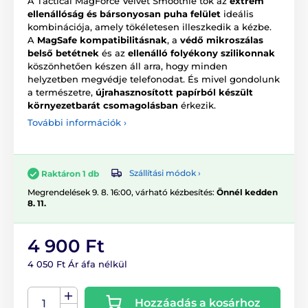
A Tactical MagForce Velvet Smoothie tok az
extrém
ellenállóság és bársonyosan puha felület
ideális
kombinációja, amely tökéletesen illeszkedik a kézbe.
A
MagSafe kompatibilitásnak
, a
védő mikroszálas
belső betétnek
és az
ellenálló folyékony szilikonnak
köszönhetően készen áll arra, hogy minden
helyzetben megvédje telefonodat. És mivel gondolunk
a természetre,
újrahasznosított papírból készült
környezetbarát csomagolásban
érkezik.
További információk ›
Szállítási módok ›
Raktáron 1 db
Megrendelések 9. 8. 16:00, várható kézbesítés:
Önnél kedden
8. 11.
4 900 Ft
4 050 Ft Ár áfa nélkül
Hozzáadás a kosárhoz