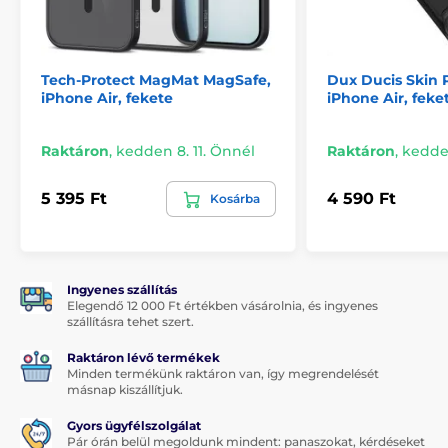
Tech-Protect MagMat MagSafe,
Dux Ducis Skin Pr
iPhone Air, fekete
iPhone Air, feke
Raktáron
,
kedden 8. 11. Önnél
Raktáron
,
kedden
5 395 Ft
4 590 Ft
Kosárba
Ingyenes szállítás
Elegendő 12 000 Ft értékben vásárolnia, és ingyenes
szállításra tehet szert.
Raktáron lévő termékek
Minden termékünk raktáron van, így megrendelését
másnap kiszállítjuk.
Gyors ügyfélszolgálat
Pár órán belül megoldunk mindent: panaszokat, kérdéseket