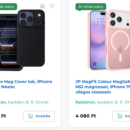
ék arány
Ár-érték arány
ne Mag Cover tok, iPhone
JP MagFit Colour MagSaf
, fekete
N52 mágnessel, iPhone 17
világos rózsaszín
ron
,
kedden 8. 11. Önnél
Raktáron
,
kedden 8. 11. Ö
 Ft
4 080 Ft
Kosárba
Ko