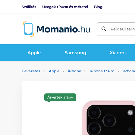
Szállítás
Üvegek típusa és méretei
Blog
Például ter
Apple
Samsung
Xiaomi
Bevezetés
Apple
iPhone
iPhone 17 Pro
iPhone
Ár-érték arány