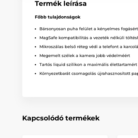
Termék leírása
Főbb tulajdonságok
Bársonyosan puha felület a kényelmes fogásért
MagSafe kompatibilitás a vezeték nélküli tölté
Mikroszálas belső réteg védi a telefont a karcol
Megemelt szélek a kamera jobb védelméért
Tartós liquid szilikon a maximális élettartamért
Környezetbarát csomagolás újrahasznosított pa
Kapcsolódó termékek