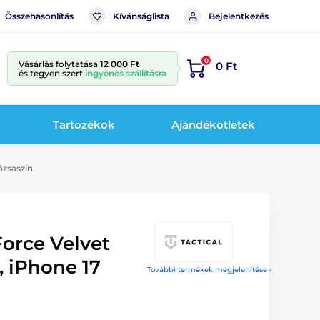
Összehasonlítás
Kívánságlista
Bejelentkezés
0
Vásárlás folytatása
12 000 Ft
0 Ft
és tegyen szert
ingyenes szállításra
Tartozékok
Ajándékötletek
ózsaszín
orce Velvet
, iPhone 17
További termékek megjelenítése ›
n