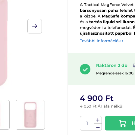
A Tactical MagForce Velvet
bársonyosan puha felület
t
a kézbe. A
MagSafe kompat
és a
tartós liquid szilikon
megvédeni a telefonodat. É
újrahasznosított papírból
További információk ›
Raktáron 2 db
Megrendelések 16:00,
4 900 Ft
4 050 Ft Ár áfa nélkül
H