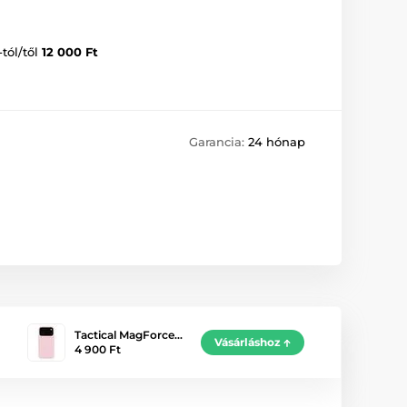
-tól/től
12 000 Ft
Garancia:
24 hónap
Tactical MagForce…
Vásárláshoz
4 900 Ft