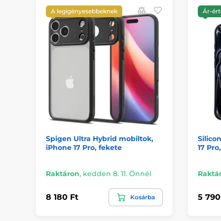
A legigényesebbeknek
Ár-ért
Spigen Ultra Hybrid mobiltok,
Silico
iPhone 17 Pro, fekete
17 Pro
Raktáron
,
kedden 8. 11. Önnél
Raktá
8 180 Ft
5 790
Kosárba