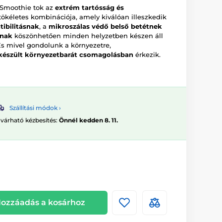
 Smoothie tok az
extrém tartósság és
ökéletes kombinációja, amely kiválóan illeszkedik
ibilitásnak
, a
mikroszálas védő belső betétnek
nnak
köszönhetően minden helyzetben készen áll
s mivel gondolunk a környezetre,
 készült környezetbarát csomagolásban
érkezik.
Szállítási módok ›
 várható kézbesítés:
Önnél kedden 8. 11.
ozzáadás a kosárhoz