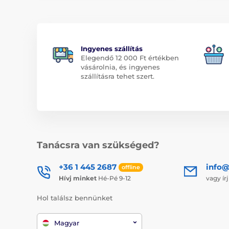
Ingyenes szállítás
Elegendő 12 000 Ft értékben
vásárolnia, és ingyenes
szállításra tehet szert.
Tanácsra van szükséged?
+36 1 445 2687
info
offline
Hívj minket
Hé-Pé 9-12
vagy ír
Hol találsz bennünket
Magyar