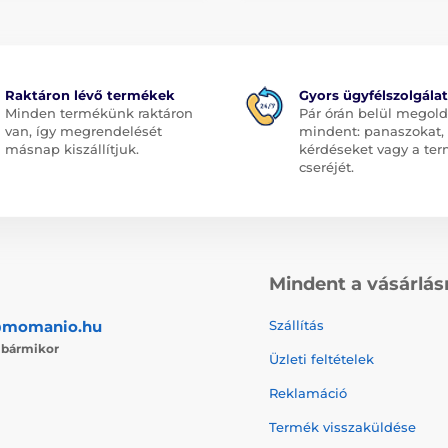
Raktáron lévő termékek
Gyors ügyfélszolgálat
Minden termékünk raktáron
Pár órán belül megol
van, így megrendelését
mindent: panaszokat,
másnap kiszállítjuk.
kérdéseket vagy a te
cseréjét.
Mindent a vásárlás
@momanio.hu
Szállítás
j
bármikor
Üzleti feltételek
Reklamáció
Termék visszaküldése