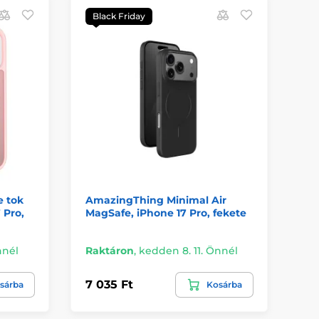
Black Friday
e tok
AmazingThing Minimal Air
Ta
 Pro,
MagSafe, iPhone 17 Pro, fekete
to
na
nnél
Raktáron
,
kedden 8. 11. Önnél
Ra
7 035 Ft
5 
sárba
Kosárba