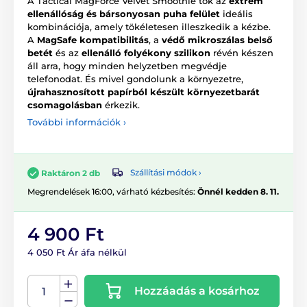
A Tactical MagForce Velvet Smoothie tok az
extrém
ellenállóság és bársonyosan puha felület
ideális
kombinációja, amely tökéletesen illeszkedik a kézbe.
A
MagSafe kompatibilitás
, a
védő mikroszálas belső
betét
és az
ellenálló folyékony szilikon
révén készen
áll arra, hogy minden helyzetben megvédje
telefonodat. És mivel gondolunk a környezetre,
újrahasznosított papírból készült környezetbarát
csomagolásban
érkezik.
További információk ›
Szállítási módok ›
Raktáron 2 db
Megrendelések 16:00, várható kézbesítés:
Önnél kedden 8. 11.
4 900 Ft
4 050 Ft Ár áfa nélkül
Hozzáadás a kosárhoz