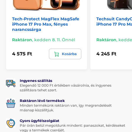
Tech-Protect MagFlex MagSafe
Techsuit Candy
iPhone 17 Pro Max, fényes
iPhone 17 Pro Ma
narancssárga
Raktáron
,
kedden 8. 11. Önnél
Raktáron
,
kedden
4 575 Ft
4 245 Ft
Kosárba
Ingyenes szállítás
Elegendő 12 000 Ft értékben vásárolnia, és ingyenes
szállításra tehet szert.
Raktáron lévő termékek
Minden termékünk raktáron van, így megrendelését
másnap kiszállítjuk.
Gyors ügyfélszolgálat
Pár órán belül megoldunk mindent: panaszokat, kérdéseket
vagy a termékek cseréjét.