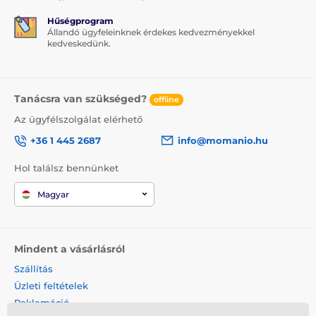
Hűségprogram
Állandó ügyfeleinknek érdekes kedvezményekkel
kedveskedünk.
Tanácsra van szükséged?
offline
Az ügyfélszolgálat elérhető
+36 1 445 2687
info@momanio.hu
Hol találsz bennünket
Magyar
Mindent a vásárlásról
Szállítás
Üzleti feltételek
Reklamáció