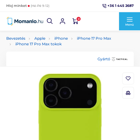
+36 1 445 2687
Hívj minket
(Hé-Pé 9-12)
0
Menü
Bevezetés
Apple
iPhone
iPhone 17 Pro Max
iPhone 17 Pro Max tokok
Gyártó