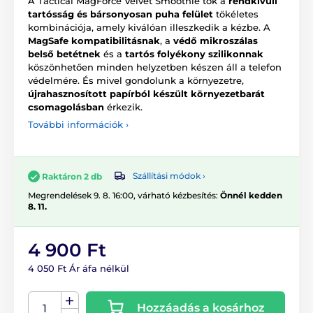
A Tactical MagForce Velvet Smoothie tok a
rendkívüli
tartósság és bársonyosan puha felület
tökéletes
kombinációja, amely kiválóan illeszkedik a kézbe. A
MagSafe kompatibilitásnak
, a
védő mikroszálas
belső betétnek
és a
tartós folyékony szilikonnak
köszönhetően minden helyzetben készen áll a telefon
védelmére. És mivel gondolunk a környezetre,
újrahasznosított papírból készült környezetbarát
csomagolásban
érkezik.
További információk ›
Szállítási módok ›
Raktáron 2 db
Megrendelések 9. 8. 16:00, várható kézbesítés:
Önnél kedden
8. 11.
4 900 Ft
4 050 Ft Ár áfa nélkül
Hozzáadás a kosárhoz