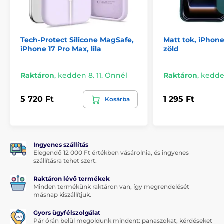
Tech-Protect Silicone MagSafe,
Matt tok, iPhone
iPhone 17 Pro Max, lila
zöld
Raktáron
,
kedden 8. 11. Önnél
Raktáron
,
kedden
5 720 Ft
1 295 Ft
Kosárba
Ingyenes szállítás
Elegendő 12 000 Ft értékben vásárolnia, és ingyenes
szállításra tehet szert.
Raktáron lévő termékek
Minden termékünk raktáron van, így megrendelését
másnap kiszállítjuk.
Gyors ügyfélszolgálat
Pár órán belül megoldunk mindent: panaszokat, kérdéseket