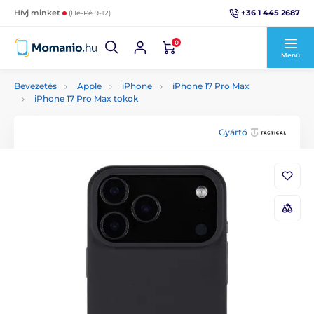
+36 1 445 2687
Hívj minket
(Hé-Pé 9-12)
0
Menü
Bevezetés
Apple
iPhone
iPhone 17 Pro Max
iPhone 17 Pro Max tokok
Gyártó