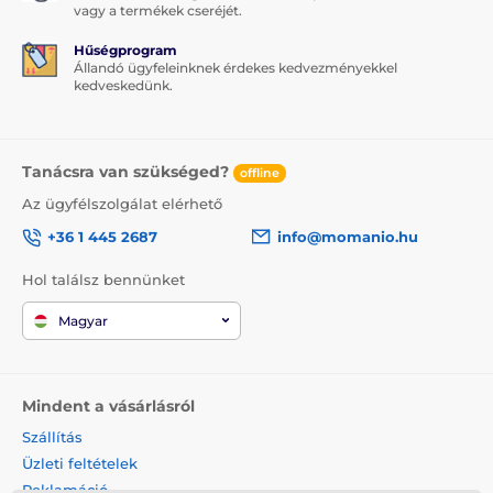
vagy a termékek cseréjét.
Hűségprogram
Állandó ügyfeleinknek érdekes kedvezményekkel
kedveskedünk.
Tanácsra van szükséged?
offline
Az ügyfélszolgálat elérhető
+36 1 445 2687
info@momanio.hu
Hol találsz bennünket
Magyar
Mindent a vásárlásról
Szállítás
Üzleti feltételek
Reklamáció