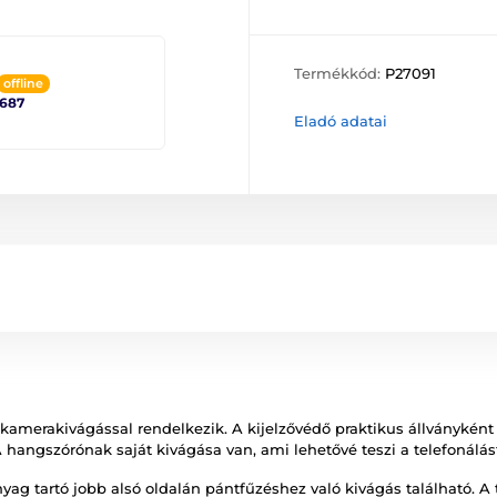
Termékkód:
P27091
offline
2687
Eladó adatai
amerakivágással rendelkezik. A kijelzővédő praktikus állványként
angszórónak saját kivágása van, ami lehetővé teszi a telefonálást 
yag tartó jobb alsó oldalán pántfűzéshez való kivágás található. A