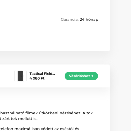
Garancia:
24 hónap
Tactical Field…
Vásárláshoz
4 080 Ft
 használható filmek útközbeni nézéséhez. A tok
zárt tok mellett is.
 telefon maximálisan védett az eséstől és