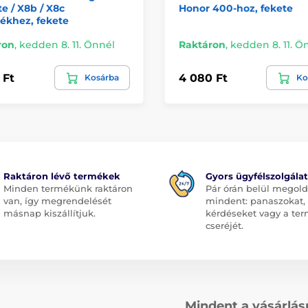
te / X8b / X8c
Honor 400-hoz, fekete
ékhez, fekete
ron
,
kedden 8. 11. Önnél
Raktáron
,
kedden 8. 11. Ö
 Ft
4 080 Ft
Kosárba
Ko
Raktáron lévő termékek
Gyors ügyfélszolgálat
Minden termékünk raktáron
Pár órán belül megol
van, így megrendelését
mindent: panaszokat,
másnap kiszállítjuk.
kérdéseket vagy a te
cseréjét.
Mindent a vásárlás