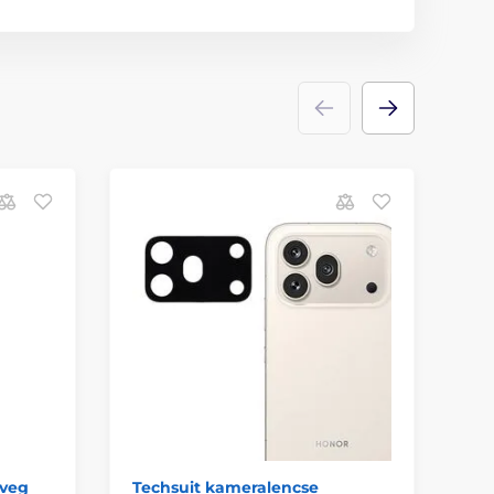
üveg
Techsuit kameralencse
Ta