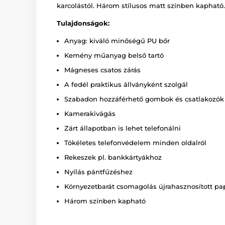
karcolástól. Három stílusos matt színben kapható
Tulajdonságok:
Anyag: kiváló minőségű PU bőr
Kemény műanyag belső tartó
Mágneses csatos zárás
A fedél praktikus állványként szolgál
Szabadon hozzáférhető gombok és csatlakozók
Kamerakivágás
Zárt állapotban is lehet telefonálni
Tökéletes telefonvédelem minden oldalról
Rekeszek pl. bankkártyákhoz
Nyílás pántfűzéshez
Környezetbarát csomagolás újrahasznosított pa
Három színben kapható