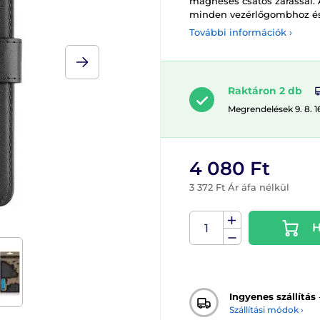
mágneses csatos zárással. A
minden vezérlőgombhoz és
További információk ›
Raktáron 2 db
Megrendelések 9. 8. 1
4 080 Ft
3 372 Ft Ár áfa nélkül
H
Ingyenes szállítás
Szállítási módok ›