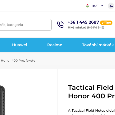
HUF
+36 1 445 2687
offline
mék, kategória
Hívj minket
(Hé-Pé 9-12)
Huawei
Realme
További márkák
, Honor 400 Pro, fekete
Tactical Field
Honor 400 Pr
A Tactical Field Notes oldal