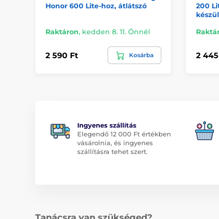
Honor 600 Lite-hoz, átlátszó
200 Li
készül
Raktáron
,
kedden 8. 11. Önnél
Raktá
2 590 Ft
2 445
Kosárba
Ingyenes szállítás
Elegendő 12 000 Ft értékben
vásárolnia, és ingyenes
szállításra tehet szert.
Tanácsra van szükséged?