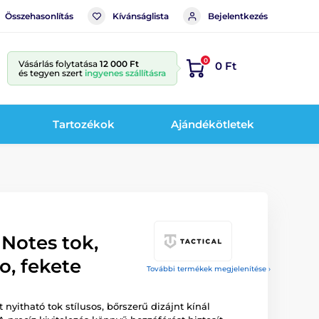
Összehasonlítás
Kívánságlista
Bejelentkezés
0
Vásárlás folytatása
12 000 Ft
0 Ft
és tegyen szert
ingyenes szállításra
Tartozékok
Ajándékötletek
 Notes tok,
o, fekete
További termékek megjelenítése ›
t nyitható tok stílusos, bőrszerű dizájnt kínál