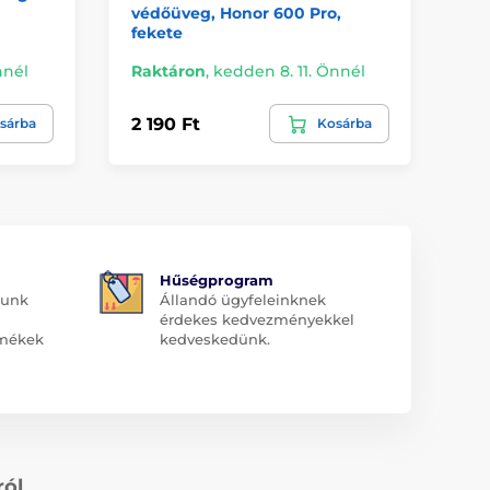
védőüveg, Honor 600 Pro,
he
fekete
nnél
Raktáron
,
kedden 8. 11. Önnél
Ra
2 190 Ft
3 
sárba
Kosárba
Hűségprogram
dunk
Állandó ügyfeleinknek
érdekes kedvezményekkel
rmékek
kedveskedünk.
ról