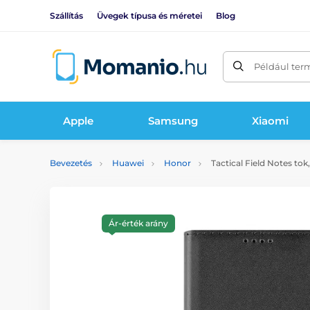
Szállítás
Üvegek típusa és méretei
Blog
Például ter
Apple
Samsung
Xiaomi
Bevezetés
Huawei
Honor
Tactical Field Notes tok
Ár-érték arány