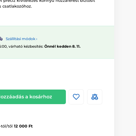
 precíz kivitelezés könnyű hozzáférést biztosít
 csatlakozóhoz.
Szállítási módok ›
6:00, várható kézbesítés:
Önnél kedden 8. 11.
ozzáadás a kosárhoz
-tól/től
12 000 Ft