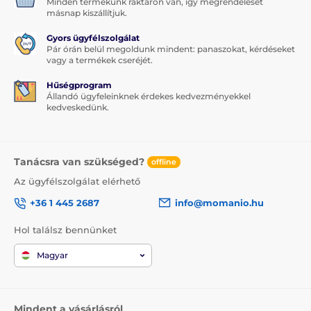
Minden termékünk raktáron van, így megrendelését
másnap kiszállítjuk.
Gyors ügyfélszolgálat
Pár órán belül megoldunk mindent: panaszokat, kérdéseket
vagy a termékek cseréjét.
Hűségprogram
Állandó ügyfeleinknek érdekes kedvezményekkel
kedveskedünk.
Tanácsra van szükséged?
offline
Az ügyfélszolgálat elérhető
+36 1 445 2687
info@momanio.hu
Hol találsz bennünket
Magyar
Mindent a vásárlásról