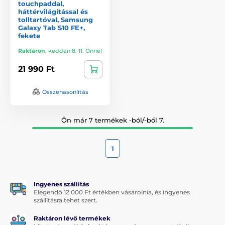
touchpaddal,
háttérvilágítással és
tolltartóval, Samsung
Galaxy Tab S10 FE+,
fekete
Raktáron
,
kedden 8. 11. Önnél
21 990 Ft
Összehasonlítás
Ön már 7 termékek -ból/-ből 7.
1
Ingyenes szállítás
Elegendő 12 000 Ft értékben vásárolnia, és ingyenes
szállításra tehet szert.
Raktáron lévő termékek