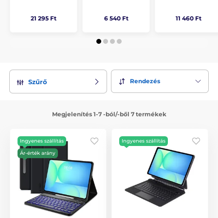
21 295 Ft
6 540 Ft
11 460 Ft
Rendezés
Szűrő
Megjelenítés 1-7 -ból/-ből 7 termékek
Ingyenes szállítás
Ingyenes szállítás
Ár-érték arány