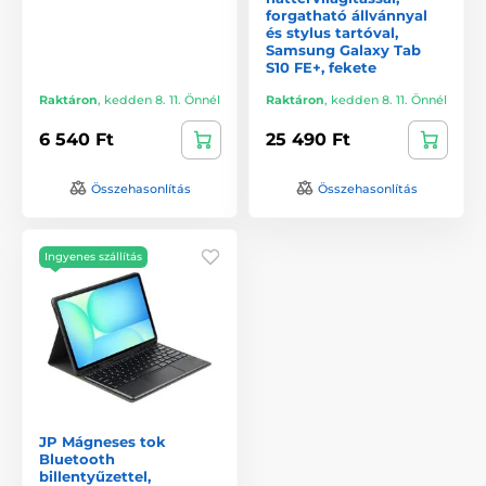
forgatható állvánnyal
és stylus tartóval,
Samsung Galaxy Tab
S10 FE+, fekete
Raktáron
,
kedden 8. 11. Önnél
Raktáron
,
kedden 8. 11. Önnél
6 540 Ft
25 490 Ft
Összehasonlítás
Összehasonlítás
Ingyenes szállítás
JP Mágneses tok
Bluetooth
billentyűzettel,