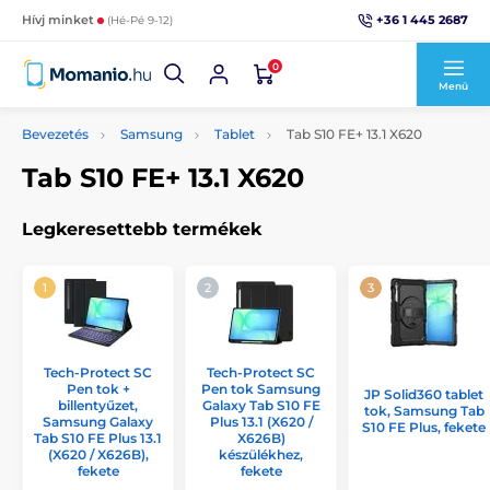
+36 1 445 2687
Hívj minket
(Hé-Pé 9-12)
0
Menü
Bevezetés
Samsung
Tablet
Tab S10 FE+ 13.1 X620
Tab S10 FE+ 13.1 X620
Legkeresettebb termékek
Tech-Protect SC
Tech-Protect SC
Pen tok +
Pen tok Samsung
JP Solid360 tablet
billentyűzet,
Galaxy Tab S10 FE
tok, Samsung Tab
Samsung Galaxy
Plus 13.1 (X620 /
S10 FE Plus, fekete
Tab S10 FE Plus 13.1
X626B)
(X620 / X626B),
készülékhez,
fekete
fekete