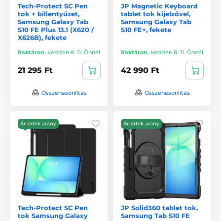
Tech-Protect SC Pen
JP Magnetic Keyboard
tok + billentyűzet,
tablet tok kijelzővel,
Samsung Galaxy Tab
Samsung Galaxy Tab
S10 FE Plus 13.1 (X620 /
S10 FE+, fekete
X626B), fekete
Raktáron
,
kedden 8. 11. Önnél
Raktáron
,
kedden 8. 11. Önnél
21 295 Ft
42 990 Ft
Összehasonlítás
Összehasonlítás
Ár-érték arány
Ár-érték arány
Tech-Protect SC Pen
JP Solid360 tablet tok,
tok Samsung Galaxy
Samsung Tab S10 FE