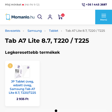
+36 1 445 2687
Hívj minket
(Hé-Pé 9-12)
0
Menü
Bevezetés
Samsung
Tablet
Tab A7 Lite 8.7, T220 / T225
Tab A7 Lite 8.7, T220 / T225
Legkeresettebb termékek
JP Tablet üveg,
edzett üveg,
Samsung Tab A7
Lite 8.7, T220/T225
2 935 Ft