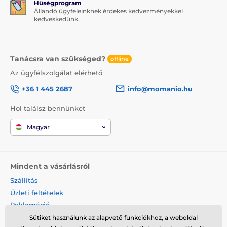
Hűségprogram
Állandó ügyfeleinknek érdekes kedvezményekkel
kedveskedünk.
Tanácsra van szükséged?
offline
Az ügyfélszolgálat elérhető
+36 1 445 2687
info@momanio.hu
Hol találsz bennünket
Magyar
Mindent a vásárlásról
Szállítás
Üzleti feltételek
Reklamáció
Termék visszaküldése
Sütiket használunk az alapvető funkciókhoz, a weboldal