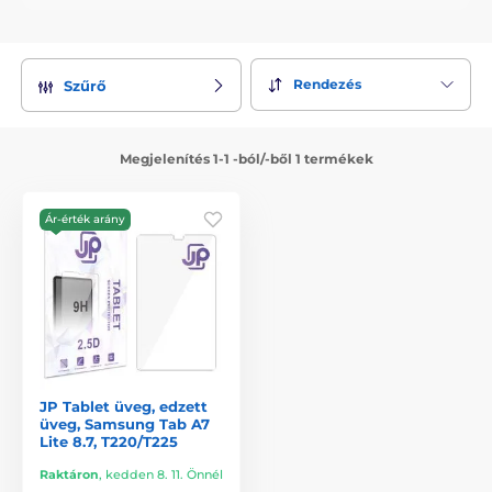
Rendezés
Szűrő
Megjelenítés 1-1 -ból/-ből 1 termékek
Ár-érték arány
JP Tablet üveg, edzett
üveg, Samsung Tab A7
Lite 8.7, T220/T225
Raktáron
,
kedden 8. 11. Önnél