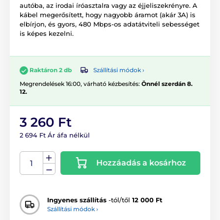
autóba, az irodai íróasztalra vagy az éjjeliszekrényre. A
kábel megerősített, hogy nagyobb áramot (akár 3A) is
elbírjon, és gyors, 480 Mbps-os adatátviteli sebességet
is képes kezelni.
Szállítási módok ›
Raktáron 2 db
Megrendelések 16:00, várható kézbesítés:
Önnél szerdán 8.
12.
3 260 Ft
2 694 Ft Ár áfa nélkül
Hozzáadás a kosárhoz
Ingyenes szállítás
-tól/től
12 000 Ft
Szállítási módok ›