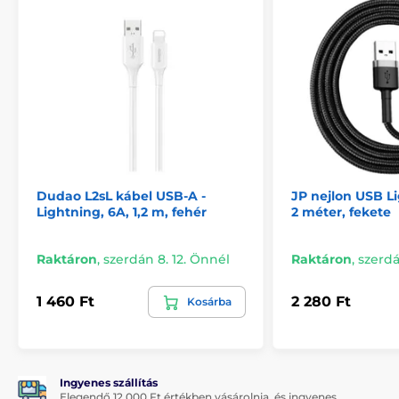
Dudao L2sL kábel USB-A -
JP nejlon USB L
Lightning, 6A, 1,2 m, fehér
2 méter, fekete
Raktáron
,
szerdán 8. 12. Önnél
Raktáron
,
szerdá
1 460 Ft
2 280 Ft
Kosárba
Ingyenes szállítás
Elegendő 12 000 Ft értékben vásárolnia, és ingyenes