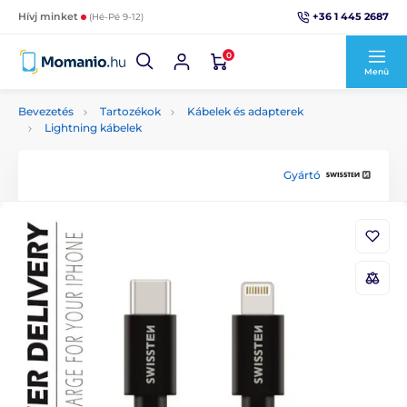
+36 1 445 2687
Hívj minket
(Hé-Pé 9-12)
0
Menü
Bevezetés
Tartozékok
Kábelek és adapterek
Lightning kábelek
Gyártó