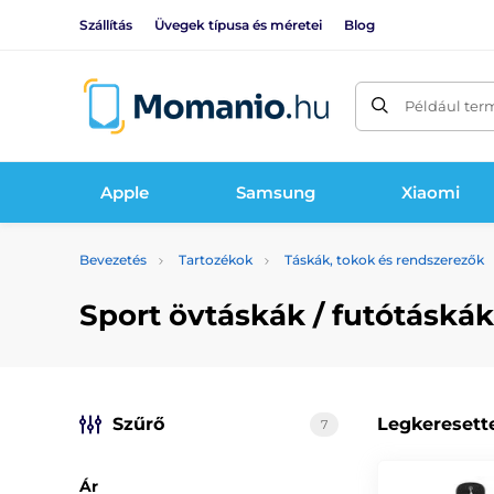
Szállítás
Üvegek típusa és méretei
Blog
Például ter
Apple
Samsung
Xiaomi
Bevezetés
Tartozékok
Táskák, tokok és rendszerezők
Sport övtáskák / futótáskák
Szűrő
Legkeresett
7
Ár