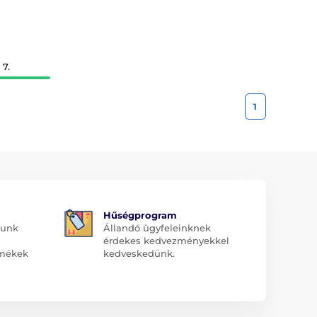
7.
1
Hűségprogram
dunk
Állandó ügyfeleinknek
érdekes kedvezményekkel
rmékek
kedveskedünk.