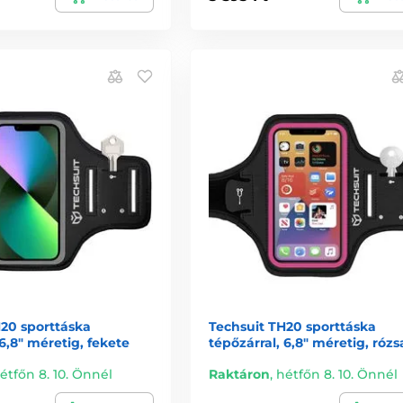
H20 sporttáska
Techsuit TH20 sporttáska
 6,8" méretig, fekete
tépőzárral, 6,8" méretig, rózs
étfőn 8. 10. Önnél
Raktáron
,
hétfőn 8. 10. Önnél