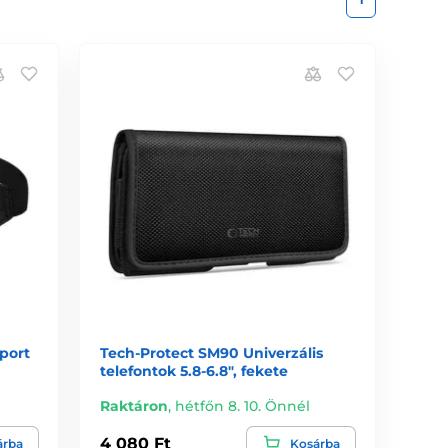
port
Tech-Protect SM90 Univerzális
telefontok 5.8-6.8", fekete
Raktáron
,
hétfőn 8. 10. Önnél
4 080 Ft
árba
Kosárba