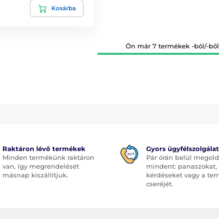
Kosárba
Ön már 7 termékek -ból/-ből 
Raktáron lévő termékek
Gyors ügyfélszolgálat
Minden termékünk raktáron
Pár órán belül megol
van, így megrendelését
mindent: panaszokat,
másnap kiszállítjuk.
kérdéseket vagy a te
cseréjét.