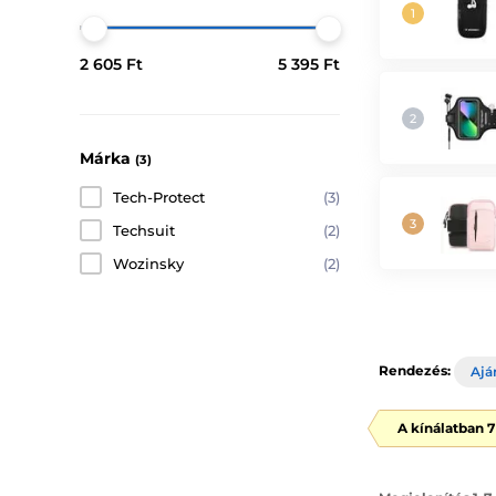
2 605 Ft
5 395 Ft
Márka
(3)
Tech-Protect
(3)
Techsuit
(2)
Wozinsky
(2)
Rendezés:
Ajá
A kínálatban 