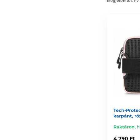
Megjelenítés 1-7
Tech-Protec
karpánt, ró
Raktáron
,
h
4 790 Ft