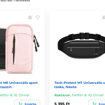
 -ból/-ből 7 termékek
t M6 Univerzális sport
Tech-Protect M7 Univerzális s
zsaszín
táska, fekete
étfőn 8. 10. Önnél
Raktáron
,
hétfőn 8. 10. Önnél
5 395 Ft
Kosárba
Kos