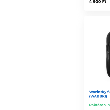
4 900 Ft
Wozinsky fu
(WABBK1)
Raktáron
,
h