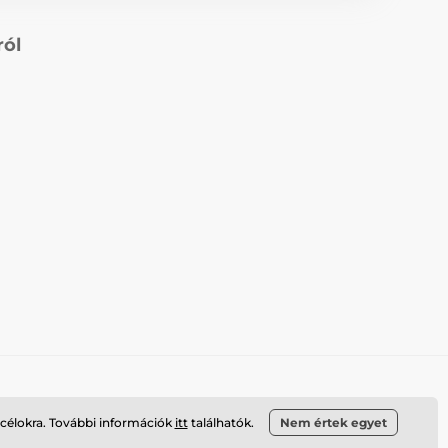
ról
 célokra. További információk
itt
találhatók.
Nem értek egyet