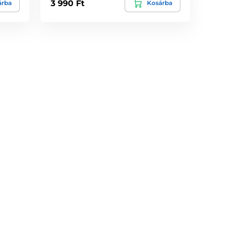
3 990 Ft
árba
Kosárba