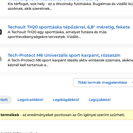
Kis térfogat, sok hely - ez a Wozinsky futótáska. Rugalmas és vízálló k
azoknak, akik szeretnek…
Techsuit TH20 sporttáska tépőzárral, 6,8" méretig, fekete
A Techsuit TH20 egy sporttáska, amelyet futásra és más
sporttevékenységekre terveztek. Vízálló…
Tech-Protect M6 Univerzális sport karpánt, rózsaszín
A Tech-Protect M6 sport karpánt ideális aktív emberek számára, akikn
kéznél kell tartaniuk a…
Több termék megjelenítése
nlott
Legolcsóbbtól
Legdrágábbtól
Legújabbtól
7 termékek
- az eredményeket pontosan az Ön igényei szerint szűrheti.