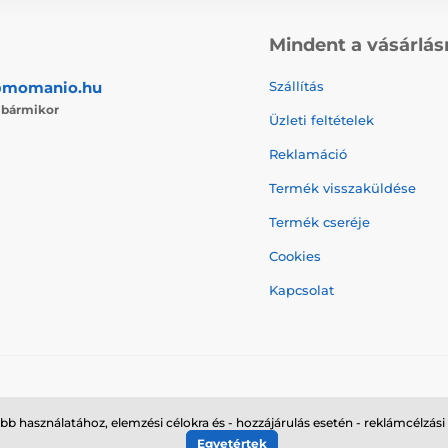
Mindent a vásárlás
@momanio.hu
Szállítás
j
bármikor
Üzleti feltételek
Reklamáció
Termék visszaküldése
Termék cseréje
Cookies
Kapcsolat
© 2026 momanio.hu ⦁ Webshop szolgáltatónk a
SIMPLIA.cz
bb használatához, elemzési célokra és - hozzájárulás esetén - reklámcélzási
Egyetértek