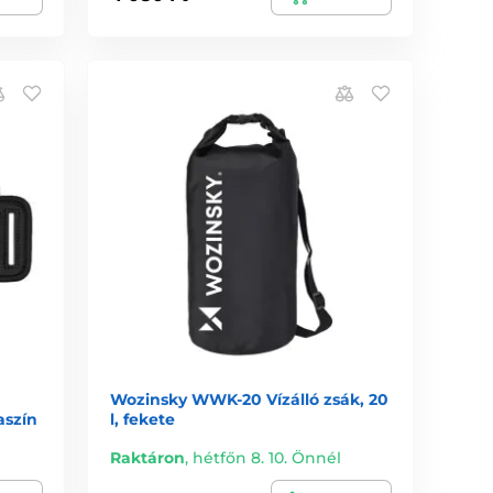
Wozinsky WWK-20 Vízálló zsák, 20
aszín
l, fekete
Raktáron
,
hétfőn 8. 10. Önnél