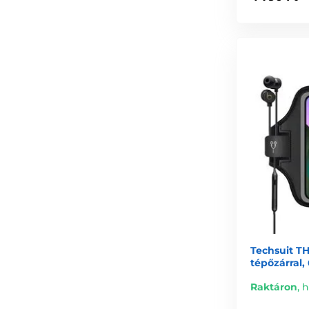
Techsuit T
tépőzárral,
Raktáron
,
h