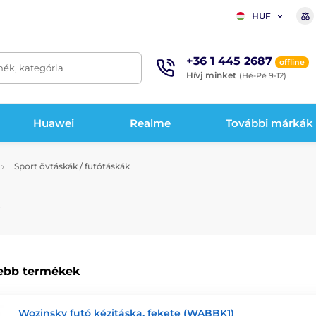
HUF
+36 1 445 2687
offline
mék, kategória
Hívj minket
(Hé-Pé 9-12)
Huawei
Realme
További márkák
Sport övtáskák / futótáskák
ebb termékek
Wozinsky futó kézitáska, fekete (WABBK1)