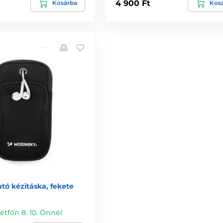
4 900 Ft
Kosárba
Kos
tó kézitáska, fekete
étfőn 8. 10. Önnél