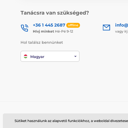
Tanácsra van szükséged?
+36 1 445 2687
info
offline
Hívj minket
Hé-Pé 9-12
vagy ír
Hol találsz bennünket
Magyar
Sütiket használunk az alapvető funkciókhoz, a weboldal élvezetese