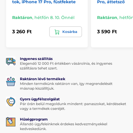
tok, iPhone 17 Pro, füstfekete
Pro, áttetsző
Megfelel a
MIL-STD 810G-516.6
katonai ellenállósági
szabványnak
Raktáron
,
hétfőn 8. 10. Önnél
Raktáron
,
hétfőn
Könnyű felszerelés és eltávolítás
A csomag tartalma:
3 260 Ft
3 590 Ft
Kosárba
1×
Spigen Nano Pop MagSafe
tok
Ingyenes szállítás
Elegendő 12 000 Ft értékben vásárolnia, és ingyenes
szállításra tehet szert.
Raktáron lévő termékek
Minden termékünk raktáron van, így megrendelését
másnap kiszállítjuk.
Gyors ügyfélszolgálat
Pár órán belül megoldunk mindent: panaszokat, kérdéseket
vagy a termékek cseréjét.
Hűségprogram
Állandó ügyfeleinknek érdekes kedvezményekkel
kedveskedünk.