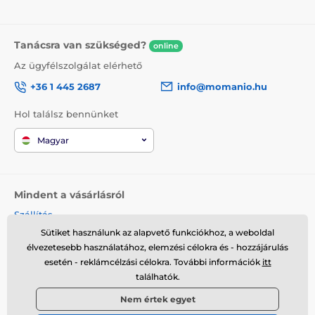
Tanácsra van szükséged?
online
Az ügyfélszolgálat elérhető
+36 1 445 2687
info@momanio.hu
Hol találsz bennünket
Magyar
Mindent a vásárlásról
Szállítás
Üzleti feltételek
Sütiket használunk az alapvető funkciókhoz, a weboldal
élvezetesebb használatához, elemzési célokra és - hozzájárulás
Reklamáció
esetén - reklámcélzási célokra. További információk
itt
Termék visszaküldése
találhatók.
Termék cseréje
Cookies
Nem értek egyet