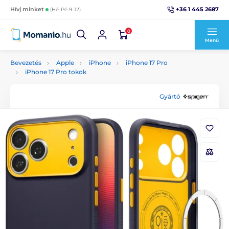
+36 1 445 2687
Hívj minket
(Hé-Pé 9-12)
0
Menü
Bevezetés
Apple
iPhone
iPhone 17 Pro
iPhone 17 Pro tokok
Gyártó