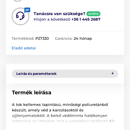
Tanácsra van szüksége?
online
Hívjon a következő
+36 1 445 2687
Termékkód:
P27330
Garancia:
24 hónap
Eladó adatai
Leírás és paraméterek
Termék leírása
A tok kellemes tapintású, minőségi poliuretánból
készült, amely véd a karcolásoktól és
ujjlenyomatoktól. A belső védőminta hatékonyan
szétszórja az ütéseket, míg a sarkokban található
Air
Cushion
technológia további védelmet nyújt esés