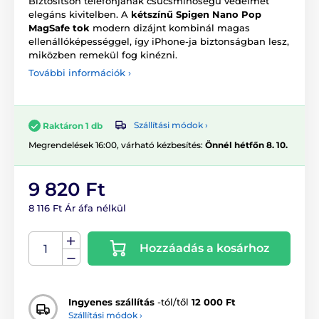
Biztosítson telefonjának csúcsminőségű védelmet
elegáns kivitelben. A
kétszínű Spigen Nano Pop
MagSafe tok
modern dizájnt kombinál magas
ellenállóképességgel, így iPhone-ja biztonságban lesz,
miközben remekül fog kinézni.
További információk ›
Szállítási módok ›
Raktáron 1 db
Megrendelések 16:00, várható kézbesítés:
Önnél hétfőn 8. 10.
9 820 Ft
8 116 Ft Ár áfa nélkül
Hozzáadás a kosárhoz
Ingyenes szállítás
-tól/től
12 000 Ft
Szállítási módok ›