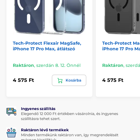
Tech-Protect Flexair MagSafe,
Tech-Protect M
iPhone 17 Pro Max, átlátszó
iPhone 17 Pro M
Raktáron
,
szerdán 8. 12. Önnél
Raktáron
,
szerdá
4 575 Ft
4 575 Ft
Kosárba
Ingyenes szállítás
Elegendő 12 000 Ft értékben vásárolnia, és ingyenes
szállításra tehet szert.
Raktáron lévő termékek
Minden termékünk raktáron van, így megrendelését
másnap kiszállítjuk.