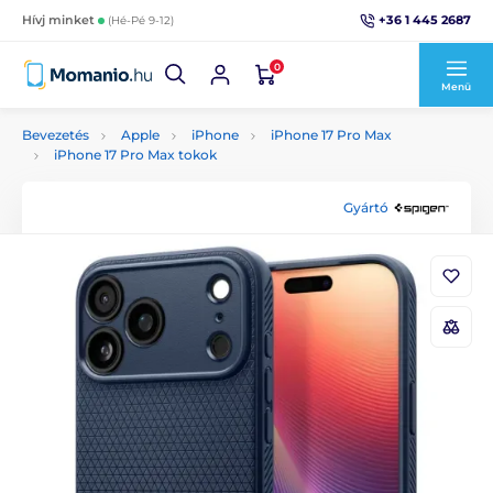
+36 1 445 2687
Hívj minket
(Hé-Pé 9-12)
0
Menü
Bevezetés
Apple
iPhone
iPhone 17 Pro Max
iPhone 17 Pro Max tokok
Gyártó