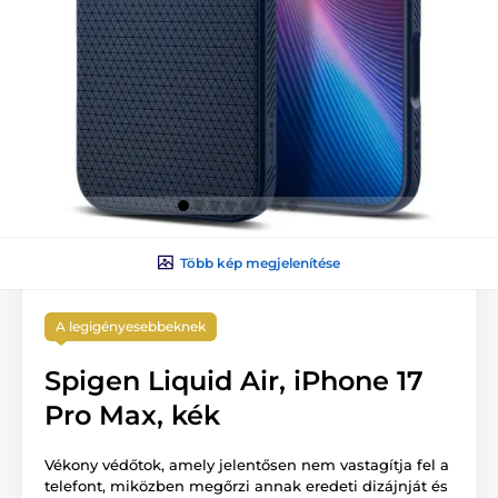
Több kép megjelenítése
A legigényesebbeknek
Spigen Liquid Air, iPhone 17
Pro Max, kék
Vékony védőtok, amely jelentősen nem vastagítja fel a
telefont, miközben megőrzi annak eredeti dizájnját és