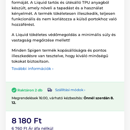
formáját. A Liquid tartós és ütésálló TPU anyagból
készült, amely növeli a tapadást és a használat
kényelmét. A termék tökéletesen illeszkedik, teljesen
funkcionális és nem korlátozza a külső portokhoz való
hozzáférést.
A Liquid tökéletes védőmegoldás a minimális súly és
vastagság megőrzése mellett!
Minden Spigen termék kopásállóságra és pontos
illeszkedésre van tesztelve, hogy kiváló minőségű
tokokat biztosítson.
További információk ›
Szállítási módok ›
Raktáron 2 db
Megrendelések 16:00, várható kézbesítés:
Önnél szerdán 8.
12.
8 180 Ft
6 760 Ft Ár áfa nélkül