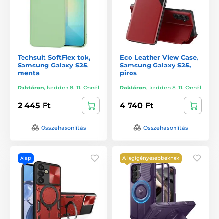
Techsuit SoftFlex tok,
Eco Leather View Case,
Samsung Galaxy S25,
Samsung Galaxy S25,
menta
piros
Raktáron
,
kedden 8. 11. Önnél
Raktáron
,
kedden 8. 11. Önnél
2 445 Ft
4 740 Ft
Összehasonlítás
Összehasonlítás
Alap
A legigényesebbeknek