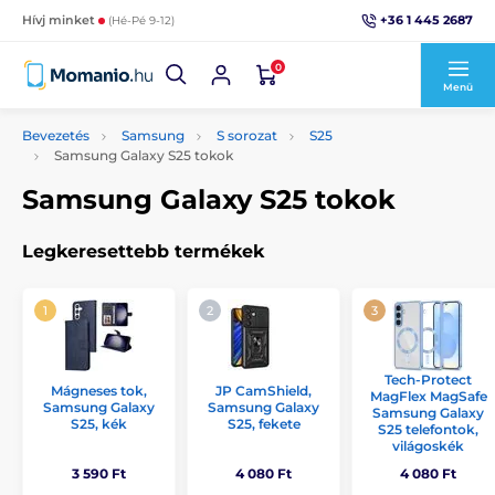
+36 1 445 2687
Hívj minket
(Hé-Pé 9-12)
0
Menü
Bevezetés
Samsung
S sorozat
S25
Samsung Galaxy S25 tokok
Samsung Galaxy S25 tokok
Legkeresettebb termékek
Tech-Protect
Mágneses tok,
JP CamShield,
MagFlex MagSafe
Samsung Galaxy
Samsung Galaxy
Samsung Galaxy
S25, kék
S25, fekete
S25 telefontok,
világoskék
3 590 Ft
4 080 Ft
4 080 Ft