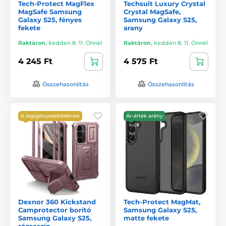
Tech-Protect MagFlex
Techsuit Luxury Crystal
MagSafe Samsung
Crystal MagSafe,
Galaxy S25, fényes
Samsung Galaxy S25,
fekete
arany
Raktáron
,
kedden 8. 11. Önnél
Raktáron
,
kedden 8. 11. Önnél
4 245 Ft
4 575 Ft
Összehasonlítás
Összehasonlítás
A legigényesebbeknek
Ár-érték arány
Dexnor 360 Kickstand
Tech-Protect MagMat,
Camprotector borító
Samsung Galaxy S25,
Samsung Galaxy S25,
matte fekete
rózsaszín