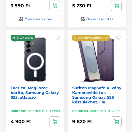
3 590 Ft
5 230 Ft
Összehasonlítás
Összehasonlítás
Ár-érték arány
A legigényesebbeknek
Tactical MagForce
Suritch MagSafe Állvány
borító, Samsung Galaxy
Kameravédő tok
S25, átlátszó
Samsung Galaxy S25
készülékhez, lila
Raktáron
,
kedden 8. 11. Önnél
Raktáron
,
kedden 8. 11. Önnél
4 900 Ft
9 820 Ft