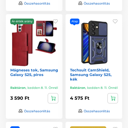
Összehasonlítás
Összehasonlítás
Ár-érték arány
Alap
Mágneses tok, Samsung
Techsuit CamShield,
Galaxy S25, piros
Samsung Galaxy S25,
kék
Raktáron
,
kedden 8. 11. Önnél
Raktáron
,
kedden 8. 11. Önnél
3 590 Ft
4 575 Ft
Összehasonlítás
Összehasonlítás