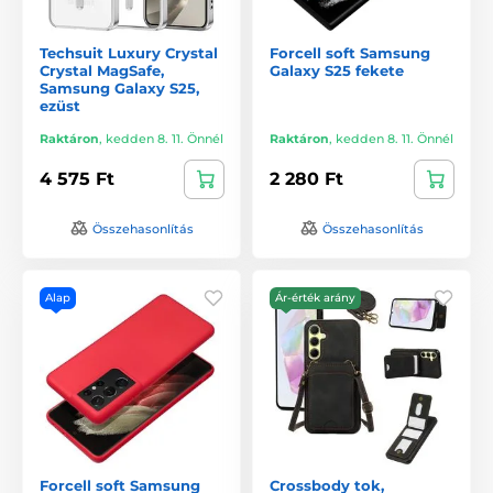
Techsuit Luxury Crystal
Forcell soft Samsung
Crystal MagSafe,
Galaxy S25 fekete
Samsung Galaxy S25,
ezüst
Raktáron
,
kedden 8. 11. Önnél
Raktáron
,
kedden 8. 11. Önnél
4 575 Ft
2 280 Ft
Összehasonlítás
Összehasonlítás
Alap
Ár-érték arány
Forcell soft Samsung
Crossbody tok,