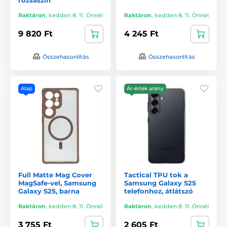
Raktáron
,
kedden 8. 11. Önnél
Raktáron
,
kedden 8. 11. Önnél
9 820 Ft
4 245 Ft
Összehasonlítás
Összehasonlítás
Alap
Ár-érték arány
Full Matte Mag Cover
Tactical TPU tok a
MagSafe-vel, Samsung
Samsung Galaxy S25
Galaxy S25, barna
telefonhoz, átlátszó
Raktáron
,
kedden 8. 11. Önnél
Raktáron
,
kedden 8. 11. Önnél
3 755 Ft
2 605 Ft