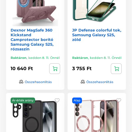
Dexnor MagSafe 360
JP Defense colorful tok,
Kickstand
Samsung Galaxy S25,
Camprotector borító
zöld
Samsung Galaxy S25,
rózsaszín
Raktáron
,
kedden 8. 11. Önnél
Raktáron
,
kedden 8. 11. Önnél
10 640 Ft
3 755 Ft
Összehasonlítás
Összehasonlítás
Ár-érték arány
Alap