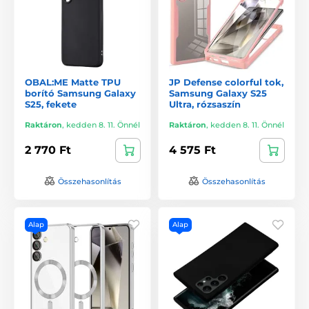
OBAL:ME Matte TPU
JP Defense colorful tok,
borító Samsung Galaxy
Samsung Galaxy S25
S25, fekete
Ultra, rózsaszín
Raktáron
,
kedden 8. 11. Önnél
Raktáron
,
kedden 8. 11. Önnél
2 770 Ft
4 575 Ft
Összehasonlítás
Összehasonlítás
Alap
Alap