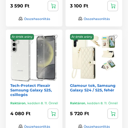
3 590 Ft
3 100 Ft
Összehasonlítás
Összehasonlítás
Ár-érték arány
Ár-érték arány
Tech-Protect Flexair
Glamour tok, Samsung
Samsung Galaxy S25,
Galaxy S24 / S25, fehér
csillogós
Raktáron
,
kedden 8. 11. Önnél
Raktáron
,
kedden 8. 11. Önnél
4 080 Ft
5 720 Ft
Összehasonlítás
Összehasonlítás