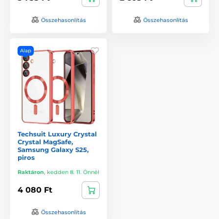
Összehasonlítás
Összehasonlítás
Alap
Techsuit Luxury Crystal
Crystal MagSafe,
Samsung Galaxy S25,
piros
Raktáron
,
kedden 8. 11. Önnél
4 080 Ft
Összehasonlítás