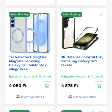
Ár-érték arány
Ár-érték arány
Tech-Protect MagFlex
JP Defense colorful tok,
MagSafe Samsung
Samsung Galaxy S25,
Galaxy S25 telefontok,
fekete
világoskék
Raktáron
,
kedden 8. 11. Önnél
Raktáron
,
kedden 8. 11. Önnél
4 080 Ft
4 575 Ft
Összehasonlítás
Összehasonlítás