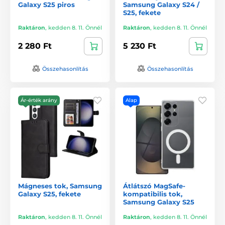
Galaxy S25 piros
Samsung Galaxy S24 /
S25, fekete
Raktáron
,
kedden 8. 11. Önnél
Raktáron
,
kedden 8. 11. Önnél
2 280 Ft
5 230 Ft
Összehasonlítás
Összehasonlítás
Ár-érték arány
Alap
Mágneses tok, Samsung
Átlátszó MagSafe-
Galaxy S25, fekete
kompatibilis tok,
Samsung Galaxy S25
Raktáron
,
kedden 8. 11. Önnél
Raktáron
,
kedden 8. 11. Önnél