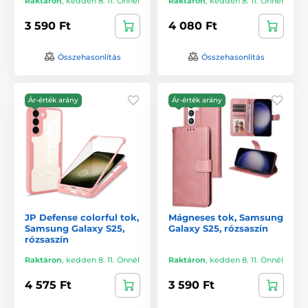
Raktáron
,
kedden 8. 11. Önnél
Raktáron
,
kedden 8. 11. Önnél
3 590 Ft
4 080 Ft
Összehasonlítás
Összehasonlítás
Ár-érték arány
Ár-érték arány
JP Defense colorful tok,
Mágneses tok, Samsung
Samsung Galaxy S25,
Galaxy S25, rózsaszín
rózsaszín
Raktáron
,
kedden 8. 11. Önnél
Raktáron
,
kedden 8. 11. Önnél
4 575 Ft
3 590 Ft