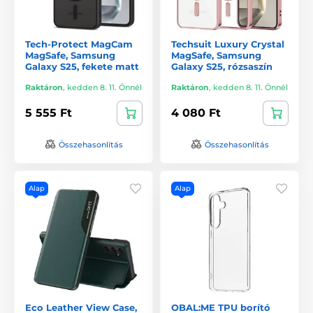
Tech-Protect MagCam
Techsuit Luxury Crystal
MagSafe, Samsung
MagSafe, Samsung
Galaxy S25, fekete matt
Galaxy S25, rózsaszín
Raktáron
,
kedden 8. 11. Önnél
Raktáron
,
kedden 8. 11. Önnél
5 555 Ft
4 080 Ft
Összehasonlítás
Összehasonlítás
Alap
Alap
Eco Leather View Case,
OBAL:ME TPU borító