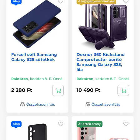
Alap
A legigényesebbeknek
Forcell soft Samsung
Dexnor 360 Kickstand
Galaxy S25 sötétkék
Camprotector borító
Samsung Galaxy S25,
lila
Raktáron
,
kedden 8. 11. Önnél
Raktáron
,
kedden 8. 11. Önnél
2 280 Ft
10 490 Ft
Összehasonlítás
Összehasonlítás
Alap
Ár-érték arány