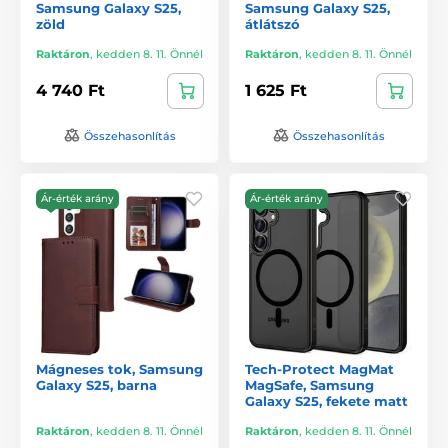
Samsung Galaxy S25,
Samsung Galaxy S25,
zöld
átlátszó
Raktáron
,
kedden 8. 11. Önnél
Raktáron
,
kedden 8. 11. Önnél
4 740 Ft
1 625 Ft
Összehasonlítás
Összehasonlítás
Ár-érték arány
Ár-érték arány
Mágneses tok, Samsung
Tech-Protect MagMat
Galaxy S25, barna
MagSafe, Samsung
Galaxy S25, fekete matt
Raktáron
,
kedden 8. 11. Önnél
Raktáron
,
kedden 8. 11. Önnél