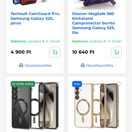
Techsuit CamGuard Pro,
Dexnor MagSafe 360
Samsung Galaxy S25,
Kickstand
piros
Camprotector borító
Samsung Galaxy S25,
lila
Raktáron
,
kedden 8. 11. Önnél
Raktáron
,
kedden 8. 11. Önnél
4 900 Ft
10 640 Ft
Összehasonlítás
Összehasonlítás
Ár-érték arány
Alap