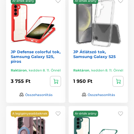
Ár-érték arány
Ár-érték arány
JP Defense colorful tok,
JP Átlátszó tok,
Samsung Galaxy S25,
Samsung Galaxy S25
piros
Raktáron
,
kedden 8. 11. Önnél
Raktáron
,
kedden 8. 11. Önnél
3 755 Ft
1 950 Ft
Összehasonlítás
Összehasonlítás
A legigényesebbeknek
Ár-érték arány