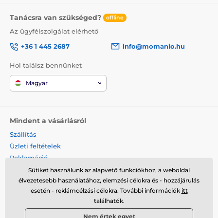
Tanácsra van szükséged?
offline
Az ügyfélszolgálat elérhető
+36 1 445 2687
info@momanio.hu
Hol találsz bennünket
Magyar
Mindent a vásárlásról
Szállítás
Üzleti feltételek
Reklamáció
Termék visszaküldése
Sütiket használunk az alapvető funkciókhoz, a weboldal
élvezetesebb használatához, elemzési célokra és - hozzájárulás
Termék cseréje
esetén - reklámcélzási célokra. További információk
itt
Cookies
találhatók.
Kapcsolat
Nem értek egyet