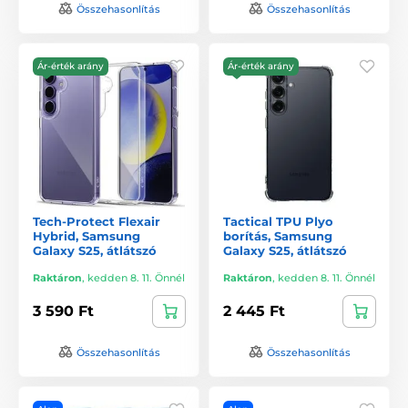
Összehasonlítás
Összehasonlítás
Ár-érték arány
Ár-érték arány
Tech-Protect Flexair
Tactical TPU Plyo
Hybrid, Samsung
borítás, Samsung
Galaxy S25, átlátszó
Galaxy S25, átlátszó
Raktáron
,
kedden 8. 11. Önnél
Raktáron
,
kedden 8. 11. Önnél
3 590 Ft
2 445 Ft
Összehasonlítás
Összehasonlítás