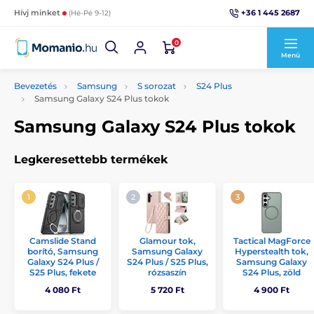
+36 1 445 2687
Hívj minket
(Hé-Pé 9-12)
0
Menü
Bevezetés
Samsung
S sorozat
S24 Plus
Samsung Galaxy S24 Plus tokok
Samsung Galaxy S24 Plus tokok
Legkeresettebb termékek
Camslide Stand
Glamour tok,
Tactical MagForce
borító, Samsung
Samsung Galaxy
Hyperstealth tok,
Galaxy S24 Plus /
S24 Plus / S25 Plus,
Samsung Galaxy
S25 Plus, fekete
rózsaszín
S24 Plus, zöld
4 080 Ft
5 720 Ft
4 900 Ft