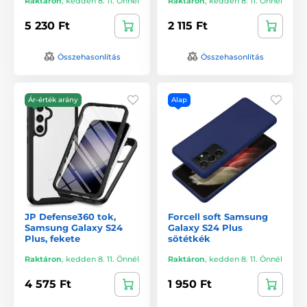
Raktáron
,
kedden 8. 11. Önnél
Raktáron
,
kedden 8. 11. Önnél
5 230 Ft
2 115 Ft
Összehasonlítás
Összehasonlítás
Ár-érték arány
Alap
JP Defense360 tok,
Forcell soft Samsung
Samsung Galaxy S24
Galaxy S24 Plus
Plus, fekete
sötétkék
Raktáron
,
kedden 8. 11. Önnél
Raktáron
,
kedden 8. 11. Önnél
4 575 Ft
1 950 Ft