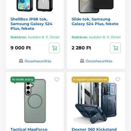
ShellBox IP68 tok,
Slide tok, Samsung
Samsung Galaxy S24
Galaxy S24 Plus, fekete
Plus, fekete
Raktáron
,
kedden 8. 11. Önnél
Raktáron
,
kedden 8. 11. Önnél
9 000 Ft
2 280 Ft
Összehasonlítás
Összehasonlítás
Ár-érték arány
A legigényesebbeknek
Tactical MagForce
Dexnor 360 Kickstand