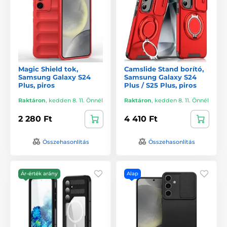
Magic Shield tok,
Camslide Stand borító,
Samsung Galaxy S24
Samsung Galaxy S24
Plus, piros
Plus / S25 Plus, piros
Raktáron
,
kedden 8. 11. Önnél
Raktáron
,
kedden 8. 11. Önnél
2 280 Ft
4 410 Ft
Összehasonlítás
Összehasonlítás
Ár-érték arány
Alap