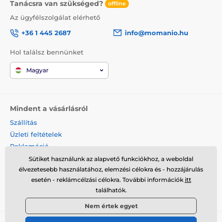
Tanácsra van szükséged?
offline
Az ügyfélszolgálat elérhető
+36 1 445 2687
info@momanio.hu
Hol találsz bennünket
Magyar
Mindent a vásárlásról
Szállítás
Üzleti feltételek
Reklamáció
Termék visszaküldése
Sütiket használunk az alapvető funkciókhoz, a weboldal
élvezetesebb használatához, elemzési célokra és - hozzájárulás
Termék cseréje
esetén - reklámcélzási célokra. További információk
itt
Cookies
találhatók.
Kapcsolat
Nem értek egyet