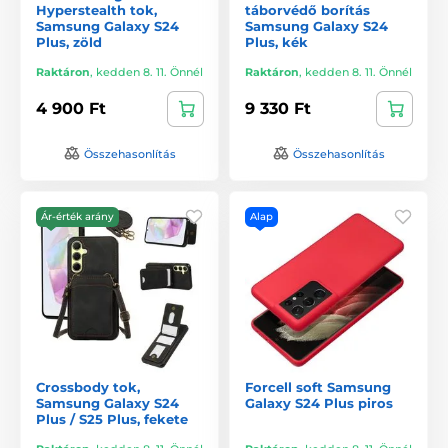
Hyperstealth tok,
táborvédő borítás
Samsung Galaxy S24
Samsung Galaxy S24
Plus, zöld
Plus, kék
Raktáron
,
kedden 8. 11. Önnél
Raktáron
,
kedden 8. 11. Önnél
4 900 Ft
9 330 Ft
Összehasonlítás
Összehasonlítás
Ár-érték arány
Alap
Crossbody tok,
Forcell soft Samsung
Samsung Galaxy S24
Galaxy S24 Plus piros
Plus / S25 Plus, fekete