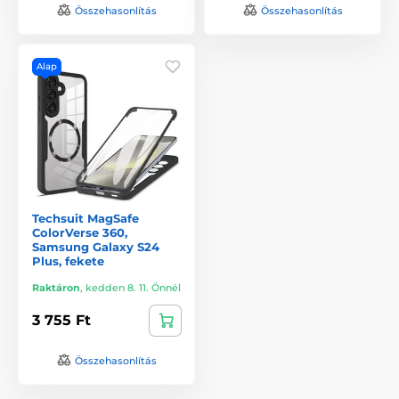
Összehasonlítás
Összehasonlítás
Alap
Techsuit MagSafe
ColorVerse 360,
Samsung Galaxy S24
Plus, fekete
Raktáron
,
kedden 8. 11. Önnél
3 755 Ft
Összehasonlítás