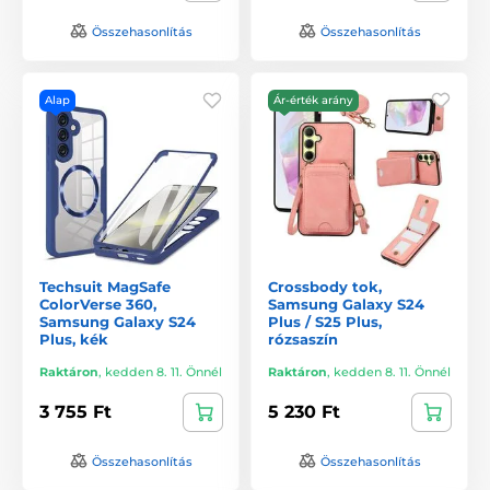
Összehasonlítás
Összehasonlítás
Alap
Ár-érték arány
Techsuit MagSafe
Crossbody tok,
ColorVerse 360,
Samsung Galaxy S24
Samsung Galaxy S24
Plus / S25 Plus,
Plus, kék
rózsaszín
Raktáron
,
kedden 8. 11. Önnél
Raktáron
,
kedden 8. 11. Önnél
3 755 Ft
5 230 Ft
Összehasonlítás
Összehasonlítás