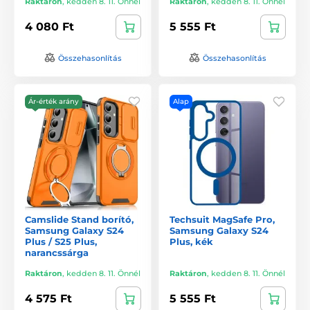
Raktáron
,
kedden 8. 11. Önnél
Raktáron
,
kedden 8. 11. Önnél
4 080 Ft
5 555 Ft
Összehasonlítás
Összehasonlítás
Ár-érték arány
Alap
Camslide Stand borító,
Techsuit MagSafe Pro,
Samsung Galaxy S24
Samsung Galaxy S24
Plus / S25 Plus,
Plus, kék
narancssárga
Raktáron
,
kedden 8. 11. Önnél
Raktáron
,
kedden 8. 11. Önnél
4 575 Ft
5 555 Ft