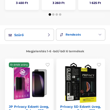
3 450 Ft
3 260 Ft
1 625 Ft
Rendezés
Szűrő
Megjelenítés 1-6 -ból/-ből 6 termékek
Ár-érték arány
JP Privacy Edzett üveg,
Privacy 5D Edzett üveg,