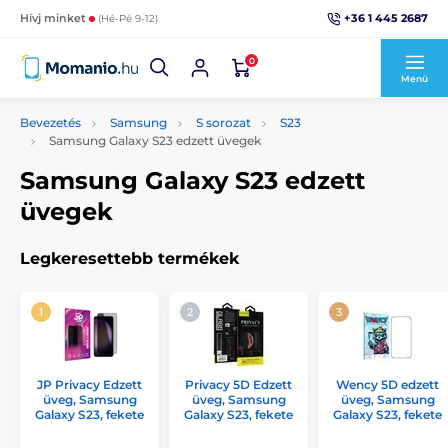
+36 1 445 2687
Hívj minket
(Hé-Pé 9-12)
0
Menü
Bevezetés
Samsung
S sorozat
S23
Samsung Galaxy S23 edzett üvegek
Samsung Galaxy S23 edzett
üvegek
Legkeresettebb termékek
JP Privacy Edzett
Privacy 5D Edzett
Wency 5D edzett
üveg, Samsung
üveg, Samsung
üveg, Samsung
Galaxy S23, fekete
Galaxy S23, fekete
Galaxy S23, fekete