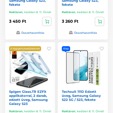
Samsung Galaxy S23,
Samsung Galaxy S23,
fekete
fekete
Raktáron
,
kedden 8. 11. Önnél
Raktáron
,
kedden 8. 11. Önnél
3 450 Ft
3 260 Ft
Összehasonlítás
Összehasonlítás
A legigényesebbeknek
Alap
Spigen Glass.TR EZFit
Techsuit 111D Edzett
applikátorral, 2 darab,
üveg, Samsung Galaxy
edzett üveg, Samsung
S22 5G / S23, fekete
Galaxy S23
Raktáron
,
kedden 8. 11. Önnél
Raktáron
,
kedden 8. 11. Önnél