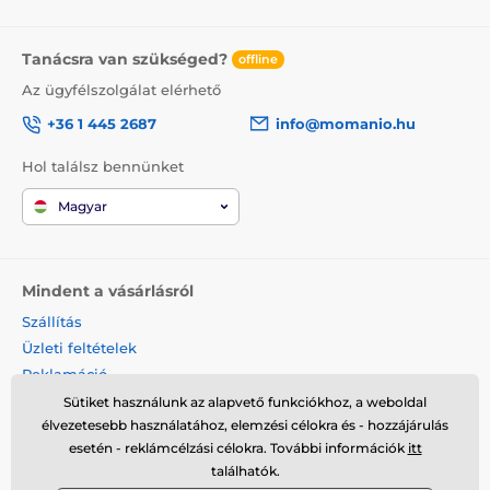
Tanácsra van szükséged?
offline
Az ügyfélszolgálat elérhető
+36 1 445 2687
info@momanio.hu
Hol találsz bennünket
Magyar
Mindent a vásárlásról
Szállítás
Üzleti feltételek
Reklamáció
Termék visszaküldése
Sütiket használunk az alapvető funkciókhoz, a weboldal
élvezetesebb használatához, elemzési célokra és - hozzájárulás
Termék cseréje
esetén - reklámcélzási célokra. További információk
itt
Cookies
találhatók.
Kapcsolat