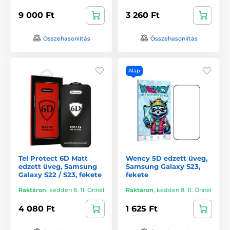
9 000 Ft
3 260 Ft
Összehasonlítás
Összehasonlítás
Alap
Tel Protect 6D Matt
Wency 5D edzett üveg,
edzett üveg, Samsung
Samsung Galaxy S23,
Galaxy S22 / S23, fekete
fekete
Raktáron
,
kedden 8. 11. Önnél
Raktáron
,
kedden 8. 11. Önnél
4 080 Ft
1 625 Ft