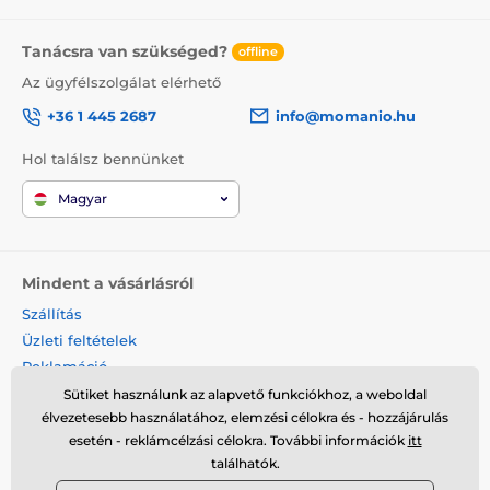
Tanácsra van szükséged?
offline
Az ügyfélszolgálat elérhető
+36 1 445 2687
info@momanio.hu
Hol találsz bennünket
Magyar
Mindent a vásárlásról
Szállítás
Üzleti feltételek
Reklamáció
Termék visszaküldése
Sütiket használunk az alapvető funkciókhoz, a weboldal
élvezetesebb használatához, elemzési célokra és - hozzájárulás
Termék cseréje
esetén - reklámcélzási célokra. További információk
itt
Cookies
találhatók.
Kapcsolat