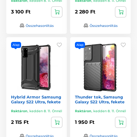
Raktáron
,
kedden 8. 11. Önnél
Raktáron
,
kedden 8. 11. Önnél
3 100 Ft
2 280 Ft
Összehasonlítás
Összehasonlítás
Alap
Alap
Hybrid Armor Samsung
Thunder tok, Samsung
Galaxy S22 Ultra, fekete
Galaxy S22 Ultra, fekete
Raktáron
,
kedden 8. 11. Önnél
Raktáron
,
kedden 8. 11. Önnél
2 115 Ft
1 950 Ft
Összehasonlítás
Összehasonlítás