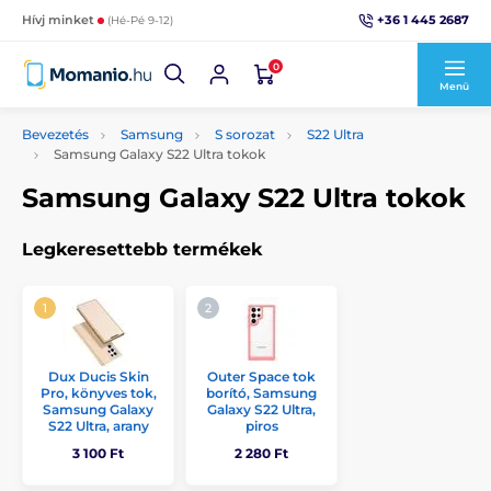
+36 1 445 2687
Hívj minket
(Hé-Pé 9-12)
0
Menü
Bevezetés
Samsung
S sorozat
S22 Ultra
Samsung Galaxy S22 Ultra tokok
Samsung Galaxy S22 Ultra tokok
Legkeresettebb termékek
Dux Ducis Skin
Outer Space tok
Pro, könyves tok,
borító, Samsung
Samsung Galaxy
Galaxy S22 Ultra,
S22 Ultra, arany
piros
3 100 Ft
2 280 Ft