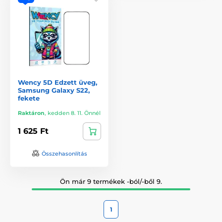
Wency 5D Edzett üveg,
Samsung Galaxy S22,
fekete
Raktáron
,
kedden 8. 11. Önnél
1 625 Ft
Összehasonlítás
Ön már 9 termékek -ból/-ből 9.
1