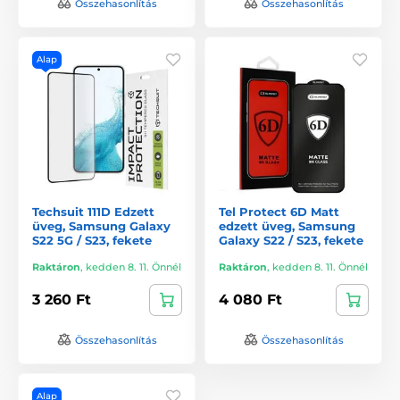
Összehasonlítás
Összehasonlítás
Alap
Techsuit 111D Edzett
Tel Protect 6D Matt
üveg, Samsung Galaxy
edzett üveg, Samsung
S22 5G / S23, fekete
Galaxy S22 / S23, fekete
Raktáron
,
kedden 8. 11. Önnél
Raktáron
,
kedden 8. 11. Önnél
3 260 Ft
4 080 Ft
Összehasonlítás
Összehasonlítás
Alap