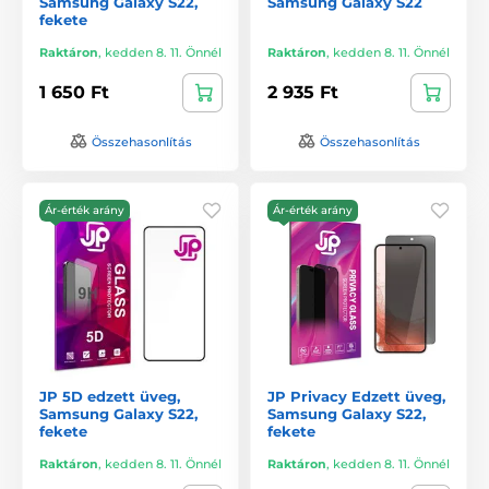
Samsung Galaxy S22,
Samsung Galaxy S22
fekete
Raktáron
,
kedden 8. 11. Önnél
Raktáron
,
kedden 8. 11. Önnél
1 650 Ft
2 935 Ft
Összehasonlítás
Összehasonlítás
Ár-érték arány
Ár-érték arány
JP 5D edzett üveg,
JP Privacy Edzett üveg,
Samsung Galaxy S22,
Samsung Galaxy S22,
fekete
fekete
Raktáron
,
kedden 8. 11. Önnél
Raktáron
,
kedden 8. 11. Önnél