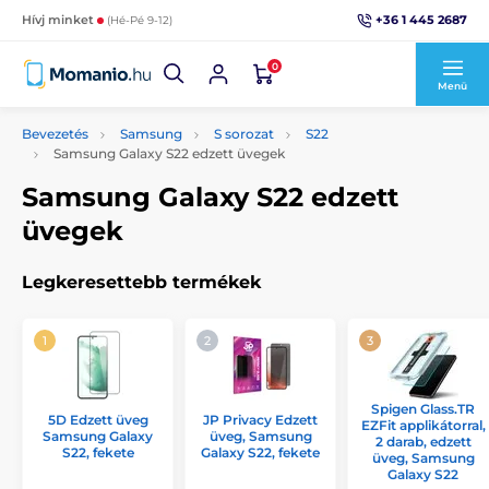
+36 1 445 2687
Hívj minket
(Hé-Pé 9-12)
0
Menü
Bevezetés
Samsung
S sorozat
S22
Samsung Galaxy S22 edzett üvegek
Samsung Galaxy S22 edzett
üvegek
Legkeresettebb termékek
Spigen Glass.TR
5D Edzett üveg
JP Privacy Edzett
EZFit applikátorral,
Samsung Galaxy
üveg, Samsung
2 darab, edzett
S22, fekete
Galaxy S22, fekete
üveg, Samsung
Galaxy S22