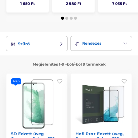
1 650 Ft
2 980 Ft
7 035 Ft
Rendezés
Szűrő
Megjelenítés 1-9 -ból/-ből 9 termékek
Alap
5D Edzett üveg
Hofi Pro+ Edzett üveg,