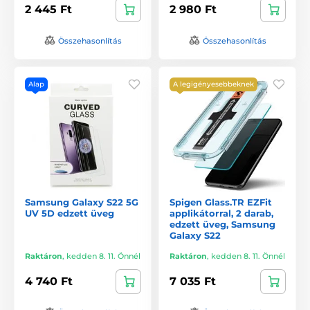
2 445 Ft
2 980 Ft
Összehasonlítás
Összehasonlítás
Alap
A legigényesebbeknek
Samsung Galaxy S22 5G
Spigen Glass.TR EZFit
UV 5D edzett üveg
applikátorral, 2 darab,
edzett üveg, Samsung
Galaxy S22
Raktáron
,
kedden 8. 11. Önnél
Raktáron
,
kedden 8. 11. Önnél
4 740 Ft
7 035 Ft