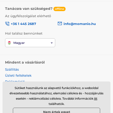
Tanácsra van szükséged?
offline
Az ügyfélszolgálat elérhető
+36 1 445 2687
info@momanio.hu
Hol találsz bennünket
Magyar
Mindent a vásárlásról
Szállítás
Üzleti feltételek
Reklamáció
Termék visszaküldése
Sütiket használunk az alapvető funkciókhoz, a weboldal
élvezetesebb használatához, elemzési célokra és - hozzájárulás
Termék cseréje
esetén - reklámcélzási célokra. További információk
itt
Cookies
találhatók.
Kapcsolat
Nem értek egyet