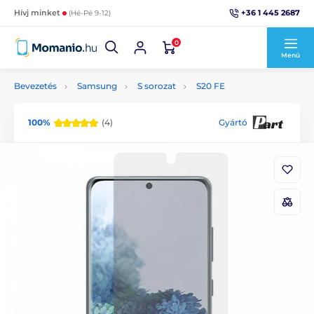
+36 1 445 2687
Hívj minket
(Hé-Pé 9-12)
0
Menü
Bevezetés
Samsung
S sorozat
S20 FE
100%
(4)
Gyártó