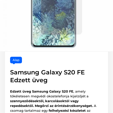
Alap
Samsung Galaxy S20 FE
Edzett üveg
Edzett üveg Samsung Galaxy S20 FE
, amely
tökéletesen megvédi okostelefonja kijelzőjét a
szennyeződésektől, karcolásoktól vagy
repedésektől.
Megőrzi az érintésérzékenységet.
A
csomag tartalmaz egy
felhelyezési készletet
az