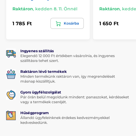
ragasztóval borítják, amely biztosítja a
tökéletes
Raktáron
,
kedden 8. 11. Önnél
Raktáron
,
kedden
tapadást az edzett üveg teljes felületén
. Ez azt
jelenti, hogy a védőüveg szélei nem hámlanak le vagy
nem válnak le.
1 785 Ft
1 650 Ft
Kosárba
A csomag tartalma:
1x edzett védőüveg
Ingyenes szállítás
1x száraz törlőkendő
Elegendő 12 000 Ft értékben vásárolnia, és ingyenes
szállításra tehet szert.
1x nedves törlőkendő
Raktáron lévő termékek
Minden termékünk raktáron van, így megrendelését
másnap kiszállítjuk.
Gyors ügyfélszolgálat
Pár órán belül megoldunk mindent: panaszokat, kérdéseket
vagy a termékek cseréjét.
Hűségprogram
Állandó ügyfeleinknek érdekes kedvezményekkel
kedveskedünk.