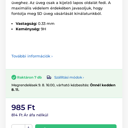
üveghez. Az üveg csak a kijelző lapos oldalát fedi. A
maximális védelem érdekében javasoljuk, hogy
fontolja meg 5D üveg vásárlását kínálatunkból.
Vastagság:
0.33 mm
Keménység:
9H
További információk ›
Szállítási módok ›
Raktáron 7 db
Megrendelések 9. 8. 16:00, várható kézbesítés:
Önnél kedden
8. 11.
985 Ft
814 Ft Ár áfa nélkül