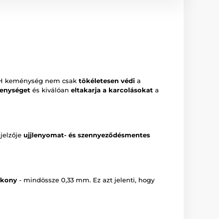
H keménység nem csak
tökéletesen védi
a
kenységet
és kiválóan
eltakarja a karcolásokat
a
ijelzője
ujjlenyomat- és szennyeződésmentes
ékony
- mindössze 0,33 mm. Ez azt jelenti, hogy