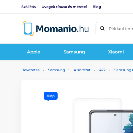
Szállítás
Üvegek típusa és méretei
Blog
Például ter
Apple
Samsung
Xiaomi
Bevezetés
Samsung
A sorozat
A72
Samsung G
Alap