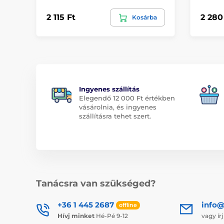
2 115 Ft
2 280
Kosárba
Ingyenes szállítás
Elegendő 12 000 Ft értékben
vásárolnia, és ingyenes
szállításra tehet szert.
Tanácsra van szükséged?
+36 1 445 2687
info
offline
Hívj minket
Hé-Pé 9-12
vagy ír