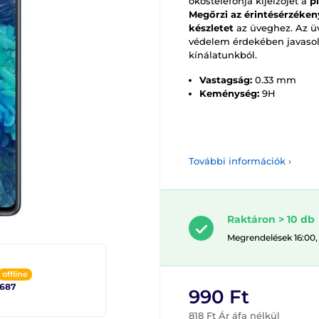
okostelefonja kijelzőjét a
p
Megőrzi az érintésérzéken
készletet
az üveghez. Az üv
védelem érdekében javasol
kínálatunkból.
Vastagság:
0.33 mm
Keménység:
9H
További információk ›
Raktáron > 10 db
Megrendelések 16:00,
offline
2687
990 Ft
818 Ft Ár áfa nélkül