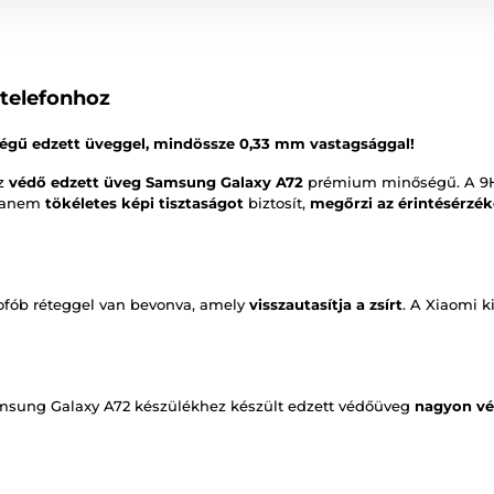
telefonhoz
égű edzett üveggel, mindössze 0,33 mm vastagsággal!
az
védő edzett üveg Samsung Galaxy A72
prémium minőségű. A 9
hanem
tökéletes képi tisztaságot
biztosít,
megőrzi az érintésérzé
ofób réteggel van bevonva, amely
visszautasítja a zsírt
. A Xiaomi k
msung Galaxy A72 készülékhez készült edzett védőüveg
nagyon v