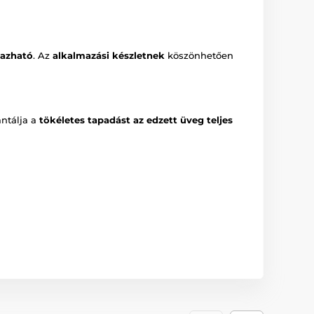
azható
. Az
alkalmazási készletnek
köszönhetően
antálja a
tökéletes tapadást az edzett üveg teljes