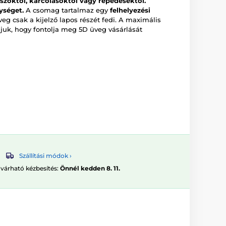
iszoktól, karcolásoktól vagy repedésektől.
ységet.
A csomag tartalmaz egy
felhelyezési
eg csak a kijelző lapos részét fedi. A maximális
juk, hogy fontolja meg 5D üveg vásárlását
Szállítási módok ›
 várható kézbesítés:
Önnél kedden 8. 11.