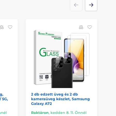
A
g,
2 db edzett üveg és 2 db
Bl
 5G,
kameraüveg készlet, Samsung
Sa
Galaxy A72
nnél
Raktáron
,
kedden 8. 11. Önnél
Ra