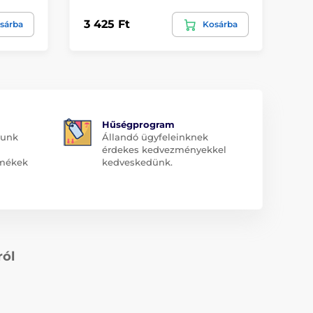
3 425 Ft
1 
sárba
Kosárba
Hűségprogram
dunk
Állandó ügyfeleinknek
érdekes kedvezményekkel
rmékek
kedveskedünk.
ról