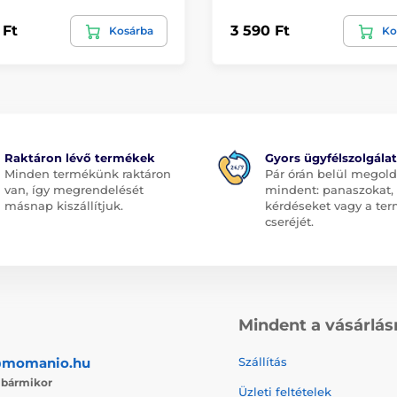
 Ft
3 590 Ft
Kosárba
Ko
Raktáron lévő termékek
Gyors ügyfélszolgálat
Minden termékünk raktáron
Pár órán belül megol
van, így megrendelését
mindent: panaszokat,
másnap kiszállítjuk.
kérdéseket vagy a te
cseréjét.
Mindent a vásárlás
@momanio.hu
Szállítás
j
bármikor
Üzleti feltételek