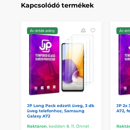
Kapcsolódó termékek
Ár-érték arány
Ár-ért
JP Long Pack edzett üveg, 3 db
JP 2x
üveg telefonhoz, Samsung
A72, f
Galaxy A72
Raktáron
,
kedden 8. 11. Önnél
Raktá