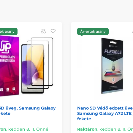
ék arány
Ár-érték arány
 3D üveg, Samsung Galaxy
Nano 5D Védő edzett üve
ekete
Samsung Galaxy A72 LTE /
fekete
ron
,
kedden 8. 11. Önnél
Raktáron
,
kedden 8. 11. Ö