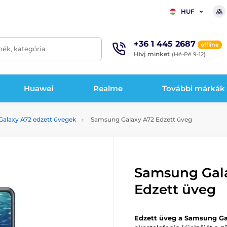
HUF
+36 1 445 2687
offline
mék, kategória
Hívj minket
(Hé-Pé 9-12)
Huawei
Realme
További márkák
alaxy A72 edzett üvegek
Samsung Galaxy A72 Edzett üveg
Samsung Gal
Edzett üveg
Edzett üveg a Samsung Ga