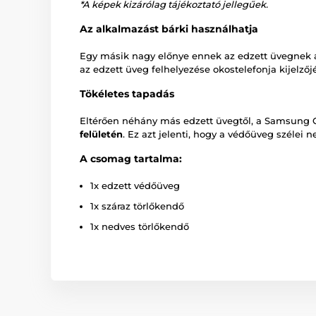
*A képek kizárólag tájékoztató jellegűek.
Az alkalmazást bárki használhatja
Egy másik nagy előnye ennek az edzett üvegnek
az edzett üveg felhelyezése okostelefonja kijelzőjé
Tökéletes tapadás
Eltérően néhány más edzett üvegtől, a Samsung Gal
felületén
. Ez azt jelenti, hogy a védőüveg szélei 
A csomag tartalma:
1x edzett védőüveg
1x száraz törlőkendő
1x nedves törlőkendő