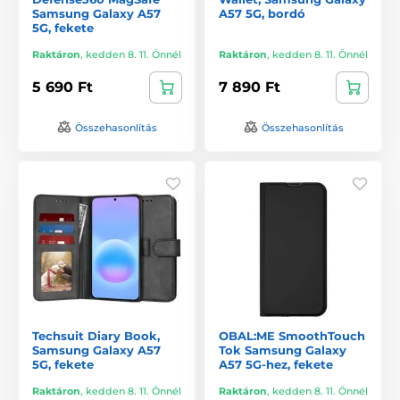
Samsung Galaxy A57
A57 5G, bordó
5G, fekete
Raktáron
,
kedden 8. 11. Önnél
Raktáron
,
kedden 8. 11. Önnél
5 690 Ft
7 890 Ft
Összehasonlítás
Összehasonlítás
Techsuit Diary Book,
OBAL:ME SmoothTouch
Samsung Galaxy A57
Tok Samsung Galaxy
5G, fekete
A57 5G-hez, fekete
Raktáron
,
kedden 8. 11. Önnél
Raktáron
,
kedden 8. 11. Önnél