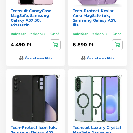
Techsuit CandyCase
Tech-Protect Kevlar
MagSafe, Samsung
Aura MagSafe tok,
Galaxy A57 5G,
Samsung Galaxy A57,
rózsaszín
lila
Raktáron
,
kedden 8. 11. Önnél
Raktáron
,
kedden 8. 11. Önnél
4 490 Ft
8 890 Ft
Összehasonlítás
Összehasonlítás
Tech-Protect Icon tok,
Techsuit Luxury Crystal
Samsung Galaxy A57
MagSafe, Samsung