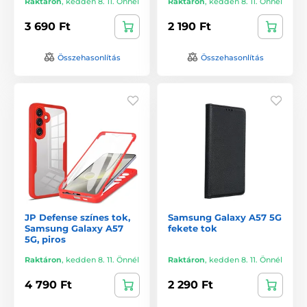
Raktáron
,
kedden 8. 11. Önnél
Raktáron
,
kedden 8. 11. Önnél
3 690 Ft
2 190 Ft
Összehasonlítás
Összehasonlítás
JP Defense színes tok,
Samsung Galaxy A57 5G
Samsung Galaxy A57
fekete tok
5G, piros
Raktáron
,
kedden 8. 11. Önnél
Raktáron
,
kedden 8. 11. Önnél
4 790 Ft
2 290 Ft