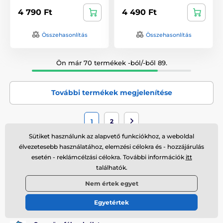
4 790 Ft
4 490 Ft
Összehasonlítás
Összehasonlítás
Ön már 70 termékek -ból/-ből 89.
További termékek megjelenítése
1
2
Sütiket használunk az alapvető funkciókhoz, a weboldal
élvezetesebb használatához, elemzési célokra és - hozzájárulás
Ingyenes szállítás
esetén - reklámcélzási célokra. További információk
itt
Elegendő 12 000 Ft értékben vásárolnia, és ingyenes
találhatók.
szállításra tehet szert.
Nem értek egyet
Raktáron lévő termékek
Minden termékünk raktáron van, így megrendelését
Egyetértek
másnap kiszállítjuk.