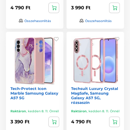
4 790 Ft
3 990 Ft
Összehasonlítás
Összehasonlítás
Tech-Protect Icon
Techsuit Luxury Crystal
Marble Samsung Galaxy
MagSafe, Samsung
A57 5G
Galaxy A57 5G,
rózsaszín
Raktáron
,
kedden 8. 11. Önnél
Raktáron
,
kedden 8. 11. Önnél
3 390 Ft
4 790 Ft