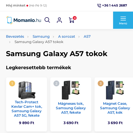
+36 1 445 2687
Hívj minket
(Hé-Pé 9-12)
0
Menü
Bevezetés
Samsung
A sorozat
A57
Samsung Galaxy A57 tokok
Samsung Galaxy A57 tokok
Legkeresettebb termékek
Tech-Protect
Mágneses tok,
Magnet Case,
Kevlar Cam+ tok,
Samsung Galaxy
Samsung Galaxy
Samsung Galaxy
A57, fekete
A57, kék
A57 5G, fekete
9 890 Ft
3 690 Ft
3 690 Ft