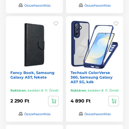
Összehasonlítás
Összehasonlítás
Fancy Book, Samsung
Techsuit ColorVerse
Galaxy A57, fekete
360, Samsung Galaxy
A57 5G, kék
Raktáron
,
kedden 8. 11. Önnél
Raktáron
,
kedden 8. 11. Önnél
2 290 Ft
4 890 Ft
Összehasonlítás
Összehasonlítás