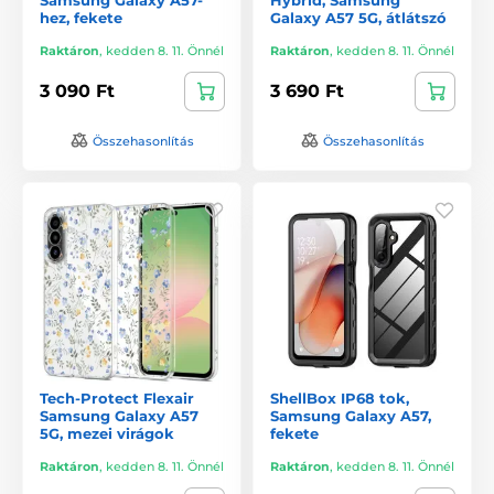
hez, fekete
Galaxy A57 5G, átlátszó
Raktáron
,
kedden 8. 11. Önnél
Raktáron
,
kedden 8. 11. Önnél
3 090 Ft
3 690 Ft
Összehasonlítás
Összehasonlítás
Tech-Protect Flexair
ShellBox IP68 tok,
Samsung Galaxy A57
Samsung Galaxy A57,
5G, mezei virágok
fekete
Raktáron
,
kedden 8. 11. Önnél
Raktáron
,
kedden 8. 11. Önnél