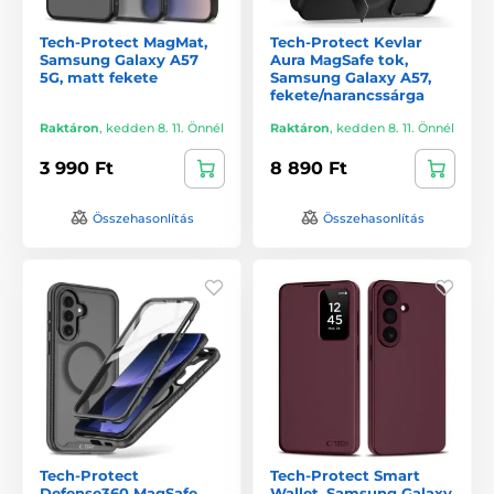
Tech-Protect MagMat,
Tech-Protect Kevlar
Samsung Galaxy A57
Aura MagSafe tok,
5G, matt fekete
Samsung Galaxy A57,
fekete/narancssárga
Raktáron
,
kedden 8. 11. Önnél
Raktáron
,
kedden 8. 11. Önnél
3 990 Ft
8 890 Ft
Összehasonlítás
Összehasonlítás
Tech-Protect
Tech-Protect Smart
Defense360 MagSafe
Wallet, Samsung Galaxy