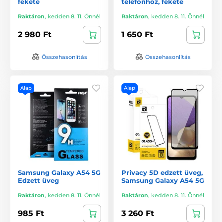
fekete
telefonhoz, fekete
Raktáron
,
kedden 8. 11. Önnél
Raktáron
,
kedden 8. 11. Önnél
2 980 Ft
1 650 Ft
Összehasonlítás
Összehasonlítás
Alap
Alap
Samsung Galaxy A54 5G
Privacy 5D edzett üveg,
Edzett üveg
Samsung Galaxy A54 5G
Raktáron
,
kedden 8. 11. Önnél
Raktáron
,
kedden 8. 11. Önnél
985 Ft
3 260 Ft