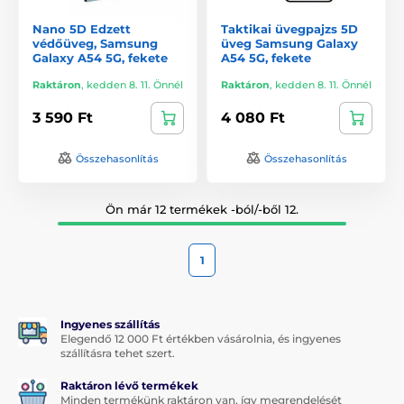
Nano 5D Edzett
Taktikai üvegpajzs 5D
védőüveg, Samsung
üveg Samsung Galaxy
Galaxy A54 5G, fekete
A54 5G, fekete
Raktáron
,
kedden 8. 11. Önnél
Raktáron
,
kedden 8. 11. Önnél
3 590 Ft
4 080 Ft
Összehasonlítás
Összehasonlítás
Ön már 12 termékek -ból/-ből 12.
1
Ingyenes szállítás
Elegendő 12 000 Ft értékben vásárolnia, és ingyenes
szállításra tehet szert.
Raktáron lévő termékek
Minden termékünk raktáron van, így megrendelését