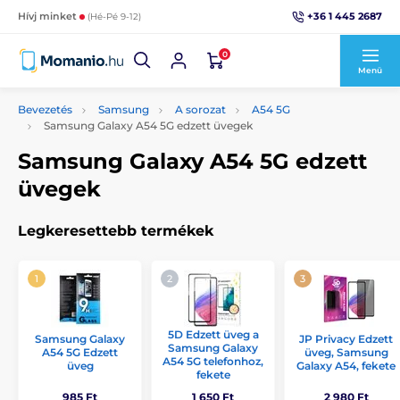
+36 1 445 2687
Hívj minket
(Hé-Pé 9-12)
0
Menü
Bevezetés
Samsung
A sorozat
A54 5G
Samsung Galaxy A54 5G edzett üvegek
Samsung Galaxy A54 5G edzett
üvegek
Legkeresettebb termékek
5D Edzett üveg a
Samsung Galaxy
JP Privacy Edzett
Samsung Galaxy
A54 5G Edzett
üveg, Samsung
A54 5G telefonhoz,
üveg
Galaxy A54, fekete
fekete
985 Ft
1 650 Ft
2 980 Ft