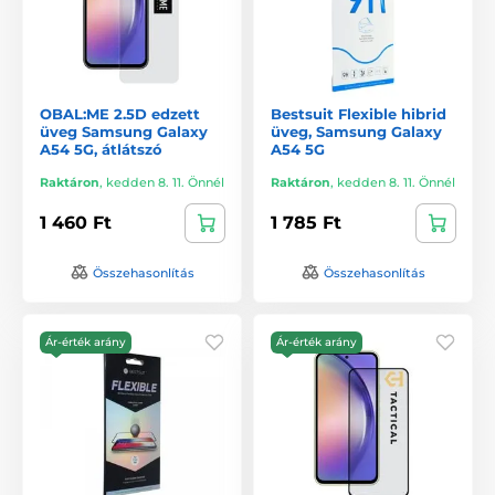
OBAL:ME 2.5D edzett
Bestsuit Flexible hibrid
üveg Samsung Galaxy
üveg, Samsung Galaxy
A54 5G, átlátszó
A54 5G
Raktáron
,
kedden 8. 11. Önnél
Raktáron
,
kedden 8. 11. Önnél
1 460 Ft
1 785 Ft
Összehasonlítás
Összehasonlítás
Ár-érték arány
Ár-érték arány