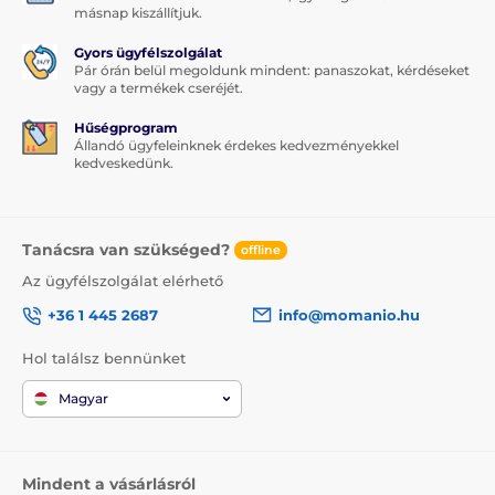
másnap kiszállítjuk.
Gyors ügyfélszolgálat
Pár órán belül megoldunk mindent: panaszokat, kérdéseket
vagy a termékek cseréjét.
Hűségprogram
Állandó ügyfeleinknek érdekes kedvezményekkel
kedveskedünk.
Tanácsra van szükséged?
offline
Az ügyfélszolgálat elérhető
+36 1 445 2687
info@momanio.hu
Hol találsz bennünket
Magyar
Mindent a vásárlásról