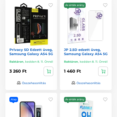
Ár-érték arány
Privacy 5D Edzett üveg,
JP 2.5D edzett üveg,
Samsung Galaxy A54 5G
Samsung Galaxy A54 5G
Raktáron
,
kedden 8. 11. Önnél
Raktáron
,
kedden 8. 11. Önnél
3 260 Ft
1 460 Ft
Összehasonlítás
Összehasonlítás
Alap
Ár-érték arány