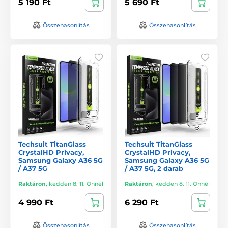
5 190 Ft
5 690 Ft
Összehasonlítás
Összehasonlítás
Techsuit TitanGlass
Techsuit TitanGlass
CrystalHD Privacy,
CrystalHD Privacy,
Samsung Galaxy A36 5G
Samsung Galaxy A36 5G
/ A37 5G
/ A37 5G, 2 darab
Raktáron
,
kedden 8. 11. Önnél
Raktáron
,
kedden 8. 11. Önnél
4 990 Ft
6 290 Ft
Összehasonlítás
Összehasonlítás