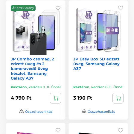
Ár-érték arány
JP Combo csomag, 2
JP Easy Box 5D edzett
edzett üveg és 2
üveg, Samsung Galaxy
kameravédő üveg
A37
készlet, Samsung
Galaxy A37
Raktáron
,
kedden 8. 11. Önnél
Raktáron
,
kedden 8. 11. Önnél
4 790 Ft
3 190 Ft
Összehasonlítás
Összehasonlítás