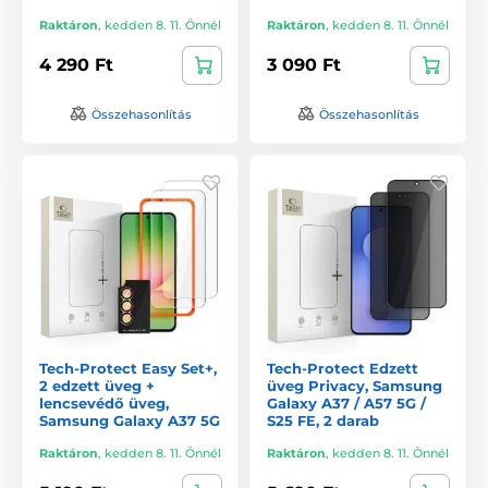
Raktáron
,
kedden 8. 11. Önnél
Raktáron
,
kedden 8. 11. Önnél
4 290 Ft
3 090 Ft
Összehasonlítás
Összehasonlítás
Tech-Protect Easy Set+,
Tech-Protect Edzett
2 edzett üveg +
üveg Privacy, Samsung
lencsevédő üveg,
Galaxy A37 / A57 5G /
Samsung Galaxy A37 5G
S25 FE, 2 darab
Raktáron
,
kedden 8. 11. Önnél
Raktáron
,
kedden 8. 11. Önnél