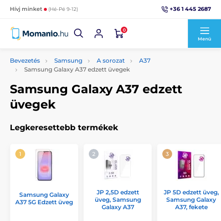
+36 1 445 2687
Hívj minket
(Hé-Pé 9-12)
0
Menü
Bevezetés
Samsung
A sorozat
A37
Samsung Galaxy A37 edzett üvegek
Samsung Galaxy A37 edzett
üvegek
Legkeresettebb termékek
JP 2,5D edzett
JP 5D edzett üveg,
Samsung Galaxy
üveg, Samsung
Samsung Galaxy
A37 5G Edzett üveg
Galaxy A37
A37, fekete