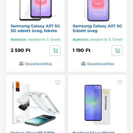
Samsung Galaxy A37 5G
Samsung Galaxy A37 5G
5D edzett üveg, fekete
Edzett üveg
Raktáron
,
kedden 8. 11. Önnél
Raktáron
,
kedden 8. 11. Önnél
2 590 Ft
1 190 Ft
Összehasonlítás
Összehasonlítás
Spigen Glass.TR EZFit
Tactical Glass Shield