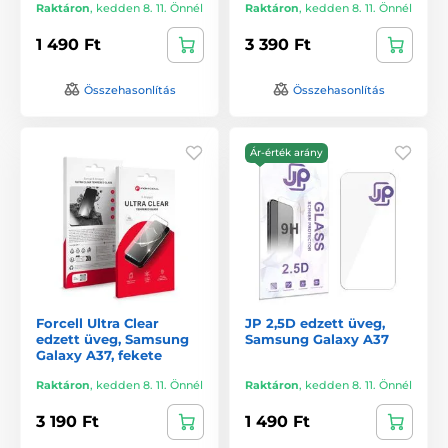
Raktáron
,
kedden 8. 11. Önnél
Raktáron
,
kedden 8. 11. Önnél
1 490 Ft
3 390 Ft
Összehasonlítás
Összehasonlítás
Ár-érték arány
Forcell Ultra Clear
JP 2,5D edzett üveg,
edzett üveg, Samsung
Samsung Galaxy A37
Galaxy A37, fekete
Raktáron
,
kedden 8. 11. Önnél
Raktáron
,
kedden 8. 11. Önnél
3 190 Ft
1 490 Ft