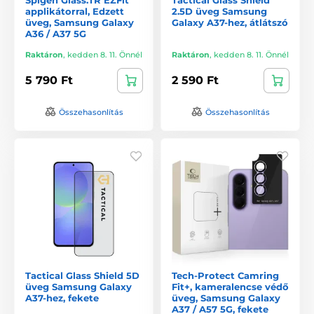
applikátorral, Edzett
2.5D üveg Samsung
üveg, Samsung Galaxy
Galaxy A37-hez, átlátszó
A36 / A37 5G
Raktáron
,
kedden 8. 11. Önnél
Raktáron
,
kedden 8. 11. Önnél
5 790 Ft
2 590 Ft
Összehasonlítás
Összehasonlítás
Tactical Glass Shield 5D
Tech-Protect Camring
üveg Samsung Galaxy
Fit+, kameralencse védő
A37-hez, fekete
üveg, Samsung Galaxy
A37 / A57 5G, fekete