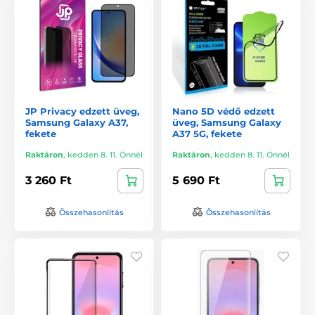
JP Privacy edzett üveg,
Nano 5D védő edzett
Samsung Galaxy A37,
üveg, Samsung Galaxy
fekete
A37 5G, fekete
Raktáron
,
kedden 8. 11. Önnél
Raktáron
,
kedden 8. 11. Önnél
3 260 Ft
5 690 Ft
Összehasonlítás
Összehasonlítás