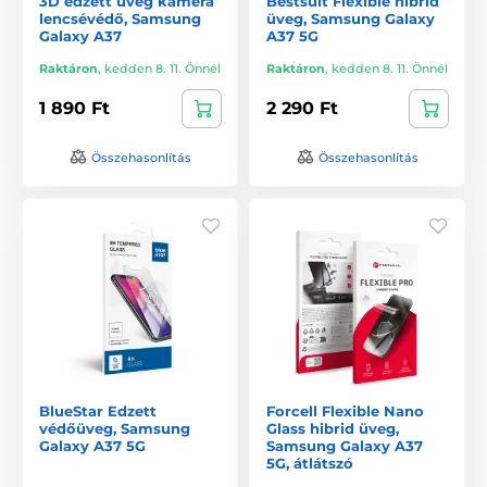
3D edzett üveg kamera
Bestsuit Flexible hibrid
lencsévédő, Samsung
üveg, Samsung Galaxy
Galaxy A37
A37 5G
Raktáron
,
kedden 8. 11. Önnél
Raktáron
,
kedden 8. 11. Önnél
1 890 Ft
2 290 Ft
Összehasonlítás
Összehasonlítás
BlueStar Edzett
Forcell Flexible Nano
védőüveg, Samsung
Glass hibrid üveg,
Galaxy A37 5G
Samsung Galaxy A37
5G, átlátszó