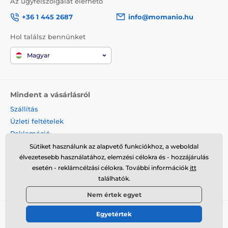
Az ügyfélszolgálat elérhető
+36 1 445 2687
info@momanio.hu
Hol találsz bennünket
Magyar
Mindent a vásárlásról
Szállítás
Üzleti feltételek
Reklamáció
Termék visszaküldése
Sütiket használunk az alapvető funkciókhoz, a weboldal
élvezetesebb használatához, elemzési célokra és - hozzájárulás
Termék cseréje
esetén - reklámcélzási célokra. További információk
itt
Cookies
találhatók.
Kapcsolat
Nem értek egyet
Egyetértek
© 2026 momanio.hu ⦁ Webshop szolgáltatónk a
SIMPLIA.cz