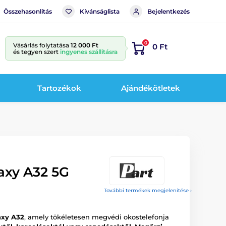
Összehasonlítás
Kívánságlista
Bejelentkezés
0
Vásárlás folytatása
12 000 Ft
0 Ft
és tegyen szert
ingyenes szállításra
Tartozékok
Ajándékötletek
xy A32 5G
További termékek megjelenítése ›
axy A32
, amely tökéletesen megvédi okostelefonja