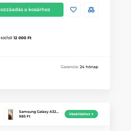
ozzáadás a kosárhoz
-tól/től
12 000 Ft
Garancia:
24 hónap
Samsung Galaxy A32…
Vásárláshoz
985 Ft