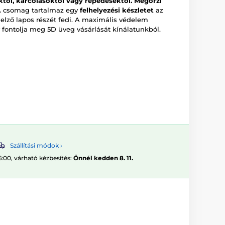
től, karcolásoktól vagy repedésektől.
Megőrzi
 csomag tartalmaz egy
felhelyezési készletet
az
jelző lapos részét fedi. A maximális védelem
 fontolja meg 5D üveg vásárlását kínálatunkból.
Szállítási módok ›
6:00, várható kézbesítés:
Önnél kedden 8. 11.