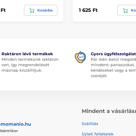
 Ft
1 625 Ft
Kosárba
Ko
Raktáron lévő termékek
Gyors ügyfélszolgálat
Minden termékünk raktáron
Pár órán belül megol
van, így megrendelését
mindent: panaszokat,
másnap kiszállítjuk.
kérdéseket vagy a te
cseréjét.
Mindent a vásárlás
@momanio.hu
Szállítás
j
bármikor
Üzleti feltételek