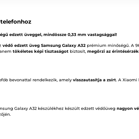
telefonhoz
égű edzett üveggel, mindössze 0,33 mm vastagsággal!
az
védő edzett üveg Samsung Galaxy A32
prémium minőségű. A 9
hanem
tökéletes képi tisztaságot
biztosít,
megőrzi az érintésérzé
ofób bevonattal rendelkezik, amely
visszautasítja a zsírt
. A Xiaomi 
msung Galaxy A32 készülékhez készült edzett védőüveg
nagyon v
zőjén.