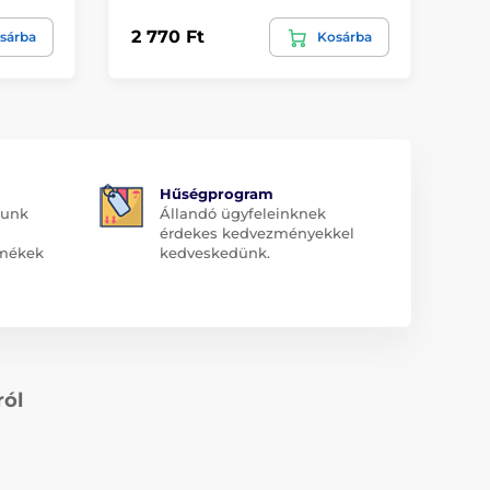
2 770 Ft
1 
sárba
Kosárba
Hűségprogram
dunk
Állandó ügyfeleinknek
érdekes kedvezményekkel
rmékek
kedveskedünk.
ról