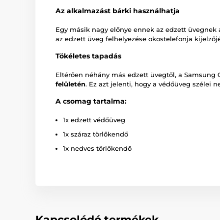
Az alkalmazást bárki használhatja
Egy másik nagy előnye ennek az edzett üvegnek
az edzett üveg felhelyezése okostelefonja kijelzőjé
Tökéletes tapadás
Eltérően néhány más edzett üvegtől, a Samsung Gal
felületén
. Ez azt jelenti, hogy a védőüveg szélei 
A csomag tartalma:
1x edzett védőüveg
1x száraz törlőkendő
1x nedves törlőkendő
Kapcsolódó termékek