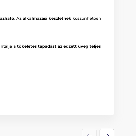
azható
. Az
alkalmazási készletnek
köszönhetően
antálja a
tökéletes tapadást az edzett üveg teljes