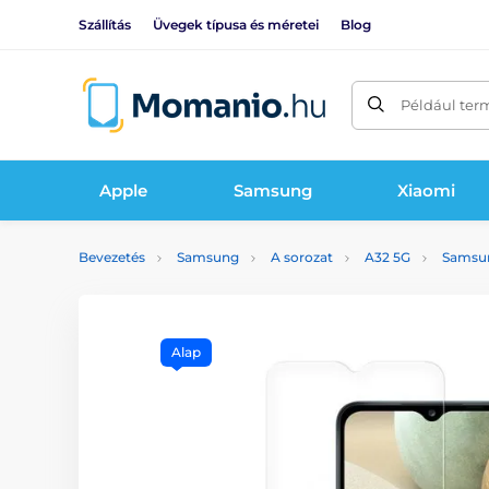
Szállítás
Üvegek típusa és méretei
Blog
Például ter
Apple
Samsung
Xiaomi
Bevezetés
Samsung
A sorozat
A32 5G
Samsun
Alap