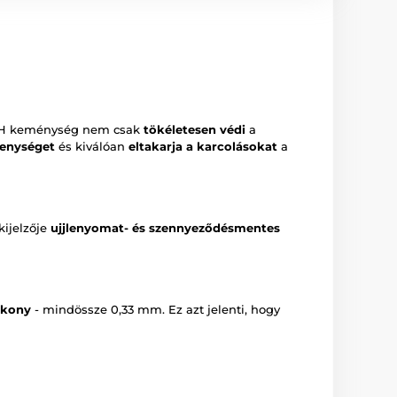
H keménység nem csak
tökéletesen védi
a
kenységet
és kiválóan
eltakarja a karcolásokat
a
kijelzője
ujjlenyomat- és szennyeződésmentes
ékony
- mindössze 0,33 mm. Ez azt jelenti, hogy