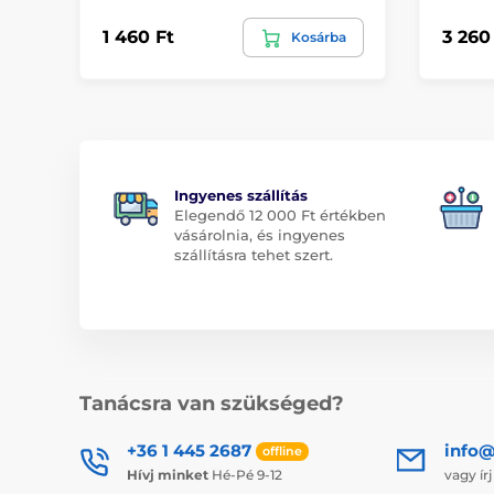
1 460 Ft
3 260
Kosárba
Ingyenes szállítás
Elegendő 12 000 Ft értékben
vásárolnia, és ingyenes
szállításra tehet szert.
Tanácsra van szükséged?
+36 1 445 2687
info
offline
Hívj minket
Hé-Pé 9-12
vagy ír