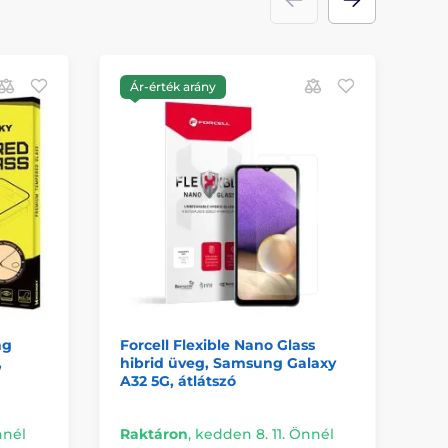
Ár-érték arány
A
ng
Forcell Flexible Nano Glass
OB
,
hibrid üveg, Samsung Galaxy
Sa
A32 5G, átlátszó
A12
nnél
Raktáron
,
kedden 8. 11. Önnél
Ra