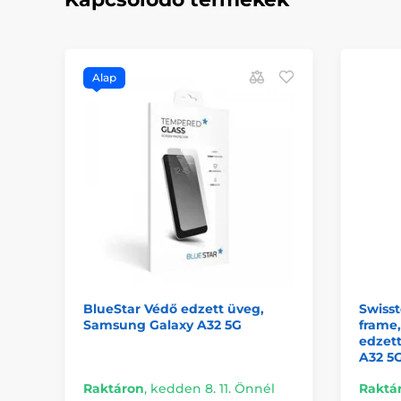
Alap
BlueStar Védő edzett üveg,
Swisst
Samsung Galaxy A32 5G
frame,
edzet
A32 5G
Raktáron
,
kedden 8. 11. Önnél
Raktá