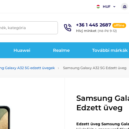
HUF
+36 1 445 2687
offline
mék, kategória
Hívj minket
(Hé-Pé 9-12)
Huawei
Realme
További márkák
g Galaxy A32 5G edzett üvegek
Samsung Galaxy A32 5G Edzett üveg
Samsung Gala
Edzett üveg
Edzett üveg Samsung Gal