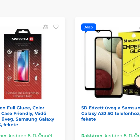
Alap
en Full Gluee, Color
5D Edzett üveg a Samsu
 Case Friendly, Védő
Galaxy A32 5G telefonhoz
t üveg, Samsung Galaxy
fekete
, fekete
ron
,
kedden 8. 11. Önnél
Raktáron
,
kedden 8. 11. Ö