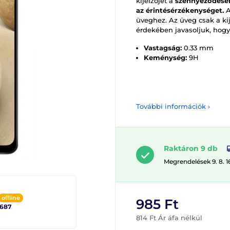
kijelzőjét a
szennyeződések
az érintésérzékenységet.
A
üveghez. Az üveg csak a ki
érdekében javasoljuk, hogy
Vastagság:
0.33 mm
Keménység:
9H
További információk ›
Raktáron 9 db
Megrendelések 9. 8. 1
offline
985 Ft
2687
814 Ft Ár áfa nélkül