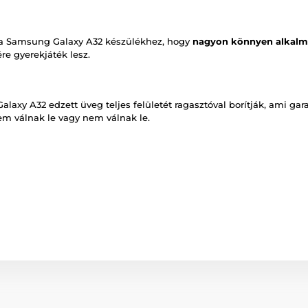
 a Samsung Galaxy A32 készülékhez, hogy
nagyon könnyen alkalm
re gyerekjáték lesz.
axy A32 edzett üveg teljes felületét ragasztóval borítják, ami gar
nem válnak le vagy nem válnak le.