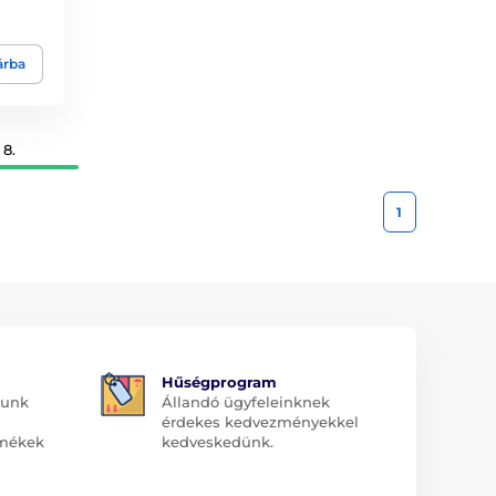
árba
 8.
1
Hűségprogram
dunk
Állandó ügyfeleinknek
érdekes kedvezményekkel
rmékek
kedveskedünk.