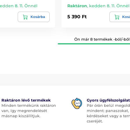
edden 8. 11. Önnél
Raktáron
,
kedden 8. 11. Önnél
5 390 Ft
Kosárba
Kos
Ön már 8 termékek -ból/-ből
Raktáron lévő termékek
Gyors ügyfélszolgálat
Minden termékünk raktáron
Pár órán belül megol
van, így megrendelését
mindent: panaszokat,
másnap kiszállítjuk.
kérdéseket vagy a te
cseréjét.