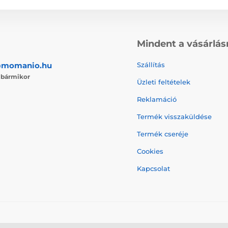
Mindent a vásárlás
@momanio.hu
Szállítás
j
bármikor
Üzleti feltételek
Reklamáció
Termék visszaküldése
Termék cseréje
Cookies
Kapcsolat
© 2026 momanio.hu ⦁ Webshop szolgáltatónk a
SIMPLIA.cz