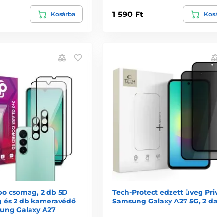
1 590 Ft
Kosárba
Kos
o csomag, 2 db 5D
Tech-Protect edzett üveg Pri
g és 2 db kameravédő
Samsung Galaxy A27 5G, 2 d
ung Galaxy A27