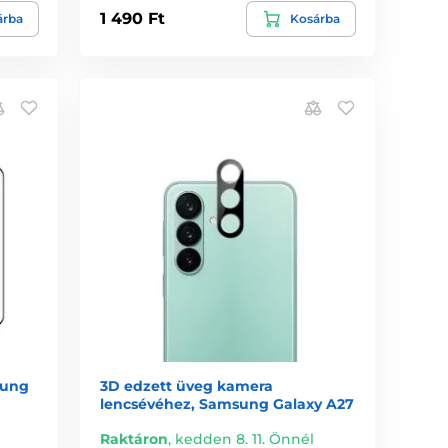
1 490 Ft
árba
Kosárba
sung
3D edzett üveg kamera
lencsévéhez, Samsung Galaxy A27
Raktáron
,
kedden 8. 11. Önnél