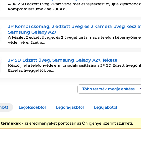
A JP 2,5D edzett üveg kiváló védelmet és fejlesztést nyújt a kijelződhöz
kompromisszumok nélkül. Az…
JP Kombi csomag, 2 edzett üveg és 2 kamera üveg készlet
Samsung Galaxy A27
A készlet 2 edzett üveget és 2 üveget tartalmaz a telefon képernyőjéne
védelmére. Ezek a…
JP 5D Edzett üveg, Samsung Galaxy A27, fekete
Készülj fel a telefonvédelem forradalmasítására a JP 5D Edzett üvegünk
Ezzel az üveggel többé…
Több termék megjelenítése
nlott
Legolcsóbbtól
Legdrágábbtól
Legújabbtól
8 termékek
- az eredményeket pontosan az Ön igényei szerint szűrheti.