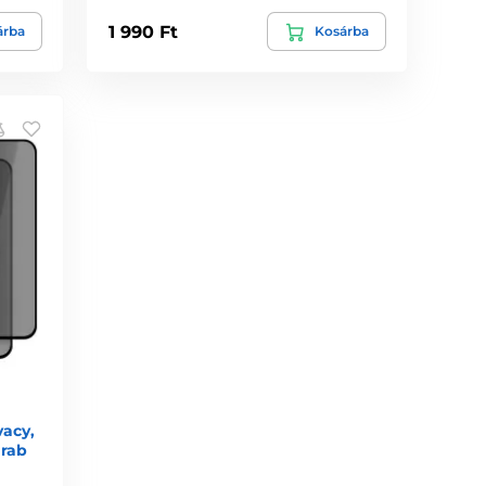
1 990 Ft
árba
Kosárba
vacy,
arab