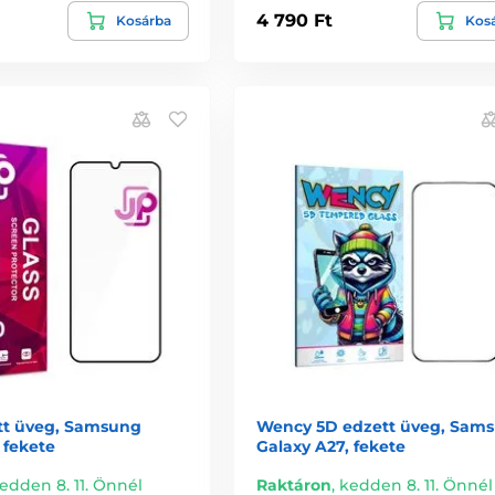
4 790 Ft
Kosárba
Kos
tt üveg, Samsung
Wency 5D edzett üveg, Sam
 fekete
Galaxy A27, fekete
edden 8. 11. Önnél
Raktáron
,
kedden 8. 11. Önnél