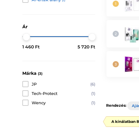
(1)
Ár
1 460 Ft
5 720 Ft
Márka
(3)
JP
(6)
Tech-Protect
(1)
Wency
(1)
Rendezés:
Ajá
A kínálatban 