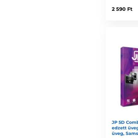
2 590 Ft
JP 5D Comb
edzett üve
üveg, Sams