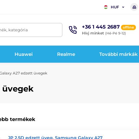
HUF
+36 1 445 2687
offline
mék, kategória
Hívj minket
(Hé-Pé 9-12)
Huawei
Realme
További márkák
alaxy A27 edzett üvegek
t üvegek
ebb termékek
JP 2,5D edzett üveg, Samsung Galaxy A27