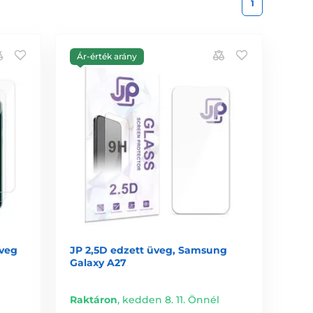
1
Ár-érték arány
üveg
JP 2,5D edzett üveg, Samsung
Galaxy A27
Raktáron
,
kedden 8. 11. Önnél