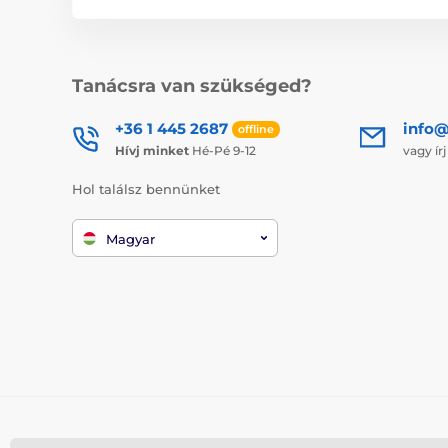
Tanácsra van szükséged?
+36 1 445 2687
info
offline
Hívj minket
Hé-Pé 9-12
vagy ír
Hol találsz bennünket
Magyar