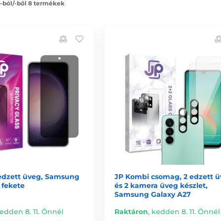
 -ból/-ből 8 termékek
 edzett üveg, Samsung
JP Kombi csomag, 2 edzett 
 fekete
és 2 kamera üveg készlet,
Samsung Galaxy A27
edden 8. 11. Önnél
Raktáron
,
kedden 8. 11. Önnél