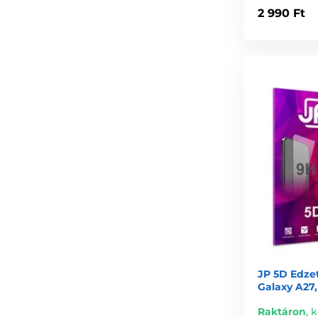
2 990 Ft
JP 5D Edze
Galaxy A27,
Raktáron
,
k