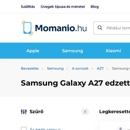
Szállítás
Üvegek típusa és méretei
Blog
Például ter
Apple
Samsung
Xiaomi
Bevezetés
Samsung
A sorozat
A27
Samsung G
Samsung Galaxy A27 edzet
Szűrő
Legkeresett
8
Ár-érték arány