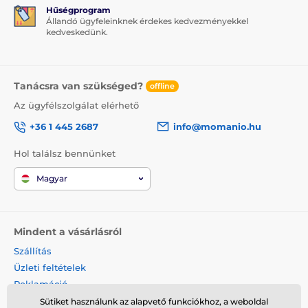
Hűségprogram
Állandó ügyfeleinknek érdekes kedvezményekkel
kedveskedünk.
Tanácsra van szükséged?
offline
Az ügyfélszolgálat elérhető
+36 1 445 2687
info@momanio.hu
Hol találsz bennünket
Magyar
Mindent a vásárlásról
Szállítás
Üzleti feltételek
Reklamáció
Termék visszaküldése
Sütiket használunk az alapvető funkciókhoz, a weboldal