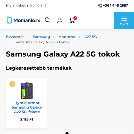
+36 1 445 2687
Hívj minket
(Hé-Pé 9-12)
0
Menü
Bevezetés
Samsung
A sorozat
A22 5G
Samsung Galaxy A22 5G tokok
Samsung Galaxy A22 5G tokok
Legkeresettebb termékek
Hybrid Armor
Samsung Galaxy
A22 5G, fekete
2 115 Ft