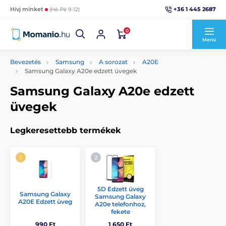
+36 1 445 2687
Hívj minket
(Hé-Pé 9-12)
0
Menü
Bevezetés
Samsung
A sorozat
A20E
Samsung Galaxy A20e edzett üvegek
Samsung Galaxy A20e edzett
üvegek
Legkeresettebb termékek
5D Edzett üveg
Samsung Galaxy
Samsung Galaxy
A20E Edzett üveg
A20e telefonhoz,
fekete
990 Ft
1 650 Ft