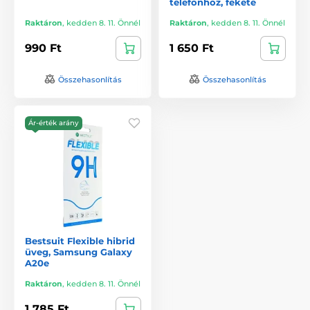
telefonhoz, fekete
Raktáron
,
kedden 8. 11. Önnél
Raktáron
,
kedden 8. 11. Önnél
990 Ft
1 650 Ft
Összehasonlítás
Összehasonlítás
Ár-érték arány
Bestsuit Flexible hibrid
üveg, Samsung Galaxy
A20e
Raktáron
,
kedden 8. 11. Önnél
1 785 Ft