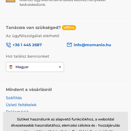
kedveskedünk.
Tanácsra van szükséged?
offline
Az ügyfélszolgálat elérhető
+36 1 445 2687
info@momanio.hu
Hol találsz bennünket
Magyar
Mindent a vásárlásról
Szállítás
Üzleti feltételek
Reklamáció
Termék visszaküldése
Sütiket használunk az alapvető funkciókhoz, a weboldal
élvezetesebb használatához, elemzési célokra és - hozzájárulás
Termék cseréje