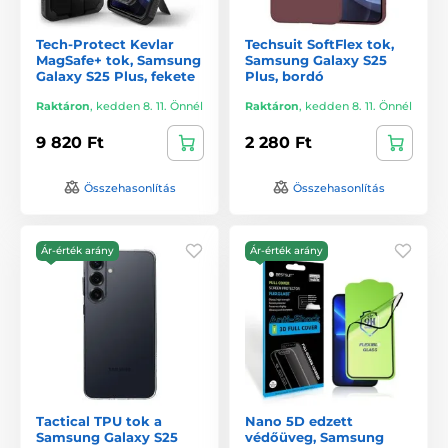
Tech-Protect Kevlar
Techsuit SoftFlex tok,
MagSafe+ tok, Samsung
Samsung Galaxy S25
Galaxy S25 Plus, fekete
Plus, bordó
Raktáron
,
kedden 8. 11. Önnél
Raktáron
,
kedden 8. 11. Önnél
9 820 Ft
2 280 Ft
Összehasonlítás
Összehasonlítás
Ár-érték arány
Ár-érték arány
Tactical TPU tok a
Nano 5D edzett
Samsung Galaxy S25
védőüveg, Samsung