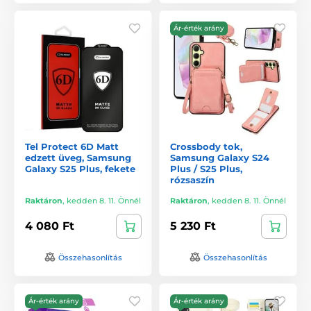
Ár-érték arány
Tel Protect 6D Matt
Crossbody tok,
edzett üveg, Samsung
Samsung Galaxy S24
Galaxy S25 Plus, fekete
Plus / S25 Plus,
rózsaszín
Raktáron
,
kedden 8. 11. Önnél
Raktáron
,
kedden 8. 11. Önnél
4 080 Ft
5 230 Ft
Összehasonlítás
Összehasonlítás
Ár-érték arány
Ár-érték arány