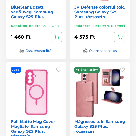
BlueStar Edzett
JP Defense colorful tok,
védőüveg, Samsung
Samsung Galaxy S25
Galaxy S25 Plus
Plus, rózsaszín
Raktáron
,
kedden 8. 11. Önnél
Raktáron
,
kedden 8. 11. Önnél
1 460 Ft
4 575 Ft
Összehasonlítás
Összehasonlítás
Alap
Ár-érték arány
Full Matte Mag Cover
Mágneses tok, Samsung
MagSafe, Samsung
Galaxy S25 Plus,
Galaxy S25 Plus,
rózsaszín
rózsaszín