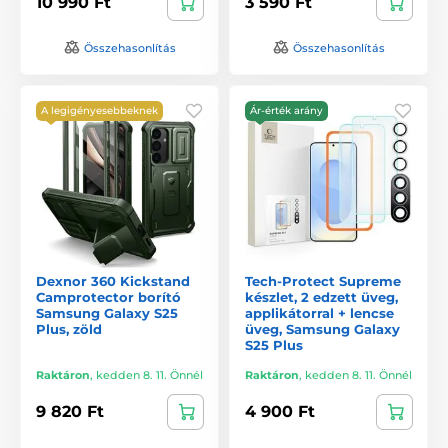
10 990 Ft
3 590 Ft
Összehasonlítás
Összehasonlítás
A legigényesebbeknek
Ár-érték arány
Dexnor 360 Kickstand
Tech-Protect Supreme
Camprotector borító
készlet, 2 edzett üveg,
Samsung Galaxy S25
applikátorral + lencse
Plus, zöld
üveg, Samsung Galaxy
S25 Plus
Raktáron
,
kedden 8. 11. Önnél
Raktáron
,
kedden 8. 11. Önnél
9 820 Ft
4 900 Ft