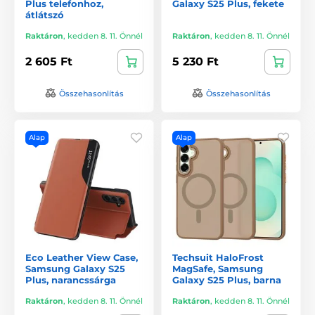
Plus telefonhoz,
Galaxy S25 Plus, fekete
átlátszó
Raktáron
,
kedden 8. 11. Önnél
Raktáron
,
kedden 8. 11. Önnél
2 605 Ft
5 230 Ft
Összehasonlítás
Összehasonlítás
Alap
Alap
Eco Leather View Case,
Techsuit HaloFrost
Samsung Galaxy S25
MagSafe, Samsung
Plus, narancssárga
Galaxy S25 Plus, barna
Raktáron
,
kedden 8. 11. Önnél
Raktáron
,
kedden 8. 11. Önnél