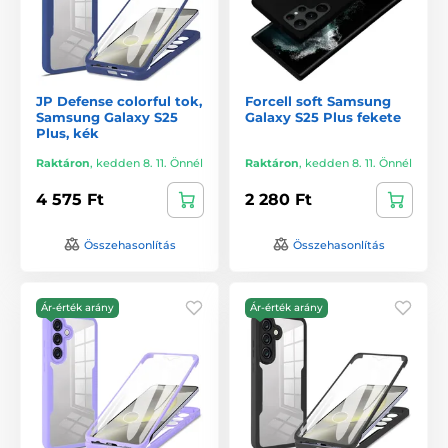
JP Defense colorful tok,
Forcell soft Samsung
Samsung Galaxy S25
Galaxy S25 Plus fekete
Plus, kék
Raktáron
,
kedden 8. 11. Önnél
Raktáron
,
kedden 8. 11. Önnél
4 575 Ft
2 280 Ft
Összehasonlítás
Összehasonlítás
Ár-érték arány
Ár-érték arány