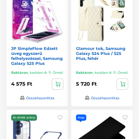
JP SimpleFlow Edzett
Glamour tok, Samsung
üveg egyszerű
Galaxy S24 Plus / S25
felhelyezéssel, Samsung
Plus, fehér
Galaxy S25 Plus
Raktáron
,
kedden 8. 11. Önnél
Raktáron
,
kedden 8. 11. Önnél
4 575 Ft
5 720 Ft
Összehasonlítás
Összehasonlítás
Ár-érték arány
Alap