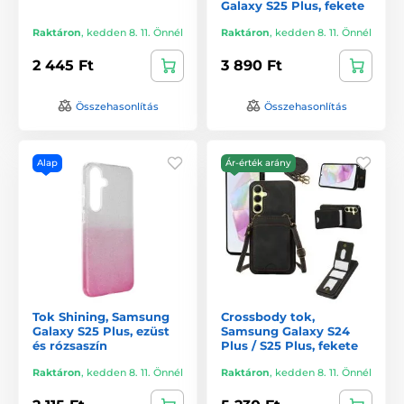
Galaxy S25 Plus, fekete
Raktáron
,
kedden 8. 11. Önnél
Raktáron
,
kedden 8. 11. Önnél
2 445 Ft
3 890 Ft
Összehasonlítás
Összehasonlítás
Alap
Ár-érték arány
Tok Shining, Samsung
Crossbody tok,
Galaxy S25 Plus, ezüst
Samsung Galaxy S24
és rózsaszín
Plus / S25 Plus, fekete
Raktáron
,
kedden 8. 11. Önnél
Raktáron
,
kedden 8. 11. Önnél