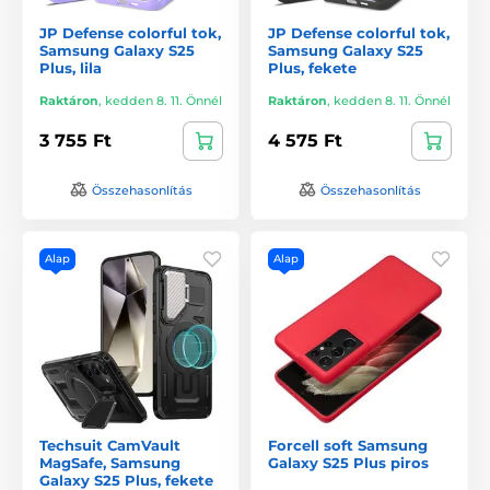
JP Defense colorful tok,
JP Defense colorful tok,
Samsung Galaxy S25
Samsung Galaxy S25
Plus, lila
Plus, fekete
Raktáron
,
kedden 8. 11. Önnél
Raktáron
,
kedden 8. 11. Önnél
3 755 Ft
4 575 Ft
Összehasonlítás
Összehasonlítás
Alap
Alap
Techsuit CamVault
Forcell soft Samsung
MagSafe, Samsung
Galaxy S25 Plus piros
Galaxy S25 Plus, fekete