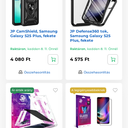
JP CamShield, Samsung
JP Defense360 tok,
Galaxy S25 Plus, fekete
Samsung Galaxy S25
Plus, fekete
Raktáron
,
kedden 8. 11. Önnél
Raktáron
,
kedden 8. 11. Önnél
4 080 Ft
4 575 Ft
Összehasonlítás
Összehasonlítás
Ár-érték arány
A legigényesebbeknek