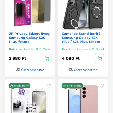
JP Privacy Edzett üveg,
Camslide Stand borító,
Samsung Galaxy S25
Samsung Galaxy S24
Plus, fekete
Plus / S25 Plus, fekete
Raktáron
,
kedden 8. 11. Önnél
Raktáron
,
kedden 8. 11. Önnél
2 980 Ft
4 080 Ft
Összehasonlítás
Összehasonlítás
Ár-érték arány
Ár-érték arány