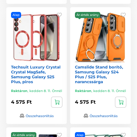
Alap
Ár-érték arány
Techsuit Luxury Crystal
Camslide Stand borító,
Crystal MagSafe,
Samsung Galaxy S24
Samsung Galaxy S25
Plus / S25 Plus,
Plus, piros
narancssárga
Raktáron
,
kedden 8. 11. Önnél
Raktáron
,
kedden 8. 11. Önnél
4 575 Ft
4 575 Ft
Összehasonlítás
Összehasonlítás
Ár-érték arány
Alap