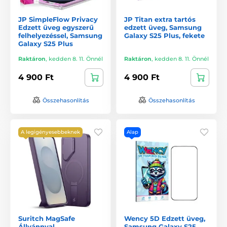
JP SimpleFlow Privacy
JP Titan extra tartós
Edzett üveg egyszerű
edzett üveg, Samsung
felhelyezéssel, Samsung
Galaxy S25 Plus, fekete
Galaxy S25 Plus
Raktáron
,
kedden 8. 11. Önnél
Raktáron
,
kedden 8. 11. Önnél
4 900 Ft
4 900 Ft
Összehasonlítás
Összehasonlítás
A legigényesebbeknek
Alap
Suritch MagSafe
Wency 5D Edzett üveg,
Állvánnyal
Samsung Galaxy S25