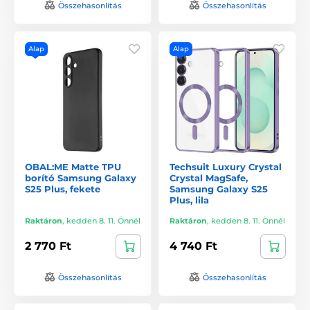
Összehasonlítás
Összehasonlítás
Alap
Alap
OBAL:ME Matte TPU
Techsuit Luxury Crystal
borító Samsung Galaxy
Crystal MagSafe,
S25 Plus, fekete
Samsung Galaxy S25
Plus, lila
Raktáron
,
kedden 8. 11. Önnél
Raktáron
,
kedden 8. 11. Önnél
2 770 Ft
4 740 Ft
Összehasonlítás
Összehasonlítás