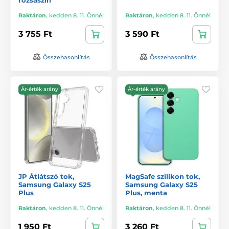
Raktáron
,
kedden 8. 11. Önnél
Raktáron
,
kedden 8. 11. Önnél
3 755 Ft
3 590 Ft
Összehasonlítás
Összehasonlítás
Ár-érték arány
Ár-érték arány
JP Átlátszó tok,
MagSafe szilikon tok,
Samsung Galaxy S25
Samsung Galaxy S25
Plus
Plus, menta
Raktáron
,
kedden 8. 11. Önnél
Raktáron
,
kedden 8. 11. Önnél
1 950 Ft
3 260 Ft