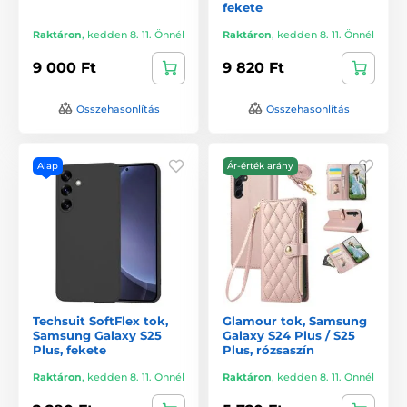
fekete
Raktáron
,
kedden 8. 11. Önnél
Raktáron
,
kedden 8. 11. Önnél
9 000 Ft
9 820 Ft
Összehasonlítás
Összehasonlítás
Alap
Ár-érték arány
Techsuit SoftFlex tok,
Glamour tok, Samsung
Samsung Galaxy S25
Galaxy S24 Plus / S25
Plus, fekete
Plus, rózsaszín
Raktáron
,
kedden 8. 11. Önnél
Raktáron
,
kedden 8. 11. Önnél