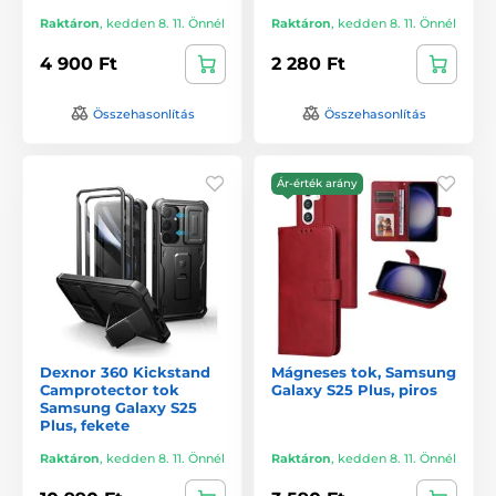
Raktáron
,
kedden 8. 11. Önnél
Raktáron
,
kedden 8. 11. Önnél
4 900 Ft
2 280 Ft
Összehasonlítás
Összehasonlítás
Ár-érték arány
Dexnor 360 Kickstand
Mágneses tok, Samsung
Camprotector tok
Galaxy S25 Plus, piros
Samsung Galaxy S25
Plus, fekete
Raktáron
,
kedden 8. 11. Önnél
Raktáron
,
kedden 8. 11. Önnél