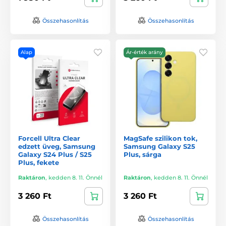
Összehasonlítás
Összehasonlítás
Alap
Ár-érték arány
Forcell Ultra Clear
MagSafe szilikon tok,
edzett üveg, Samsung
Samsung Galaxy S25
Galaxy S24 Plus / S25
Plus, sárga
Plus, fekete
Raktáron
,
kedden 8. 11. Önnél
Raktáron
,
kedden 8. 11. Önnél
3 260 Ft
3 260 Ft
Összehasonlítás
Összehasonlítás