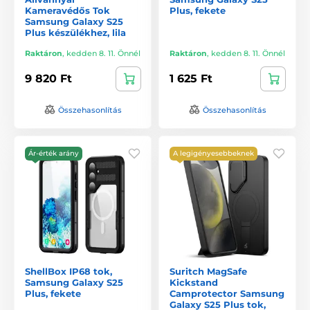
Kameravédős Tok
Plus, fekete
Samsung Galaxy S25
Plus készülékhez, lila
Raktáron
,
kedden 8. 11. Önnél
Raktáron
,
kedden 8. 11. Önnél
9 820 Ft
1 625 Ft
Összehasonlítás
Összehasonlítás
Ár-érték arány
A legigényesebbeknek
ShellBox IP68 tok,
Suritch MagSafe
Samsung Galaxy S25
Kickstand
Plus, fekete
Camprotector Samsung
Galaxy S25 Plus tok,