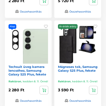
2 280 Ft
5 720 Ft
Összehasonlítás
Összehasonlítás
Alap
Ár-érték arány
Techsuit üveg kamera
Mágneses tok, Samsung
lencséhez, Samsung
Galaxy S25 Plus, fekete
Galaxy S25 Plus, fekete
Raktáron
,
kedden 8. 11. Önnél
Raktáron
,
kedden 8. 11. Önnél
2 280 Ft
3 590 Ft
Összehasonlítás
Összehasonlítás