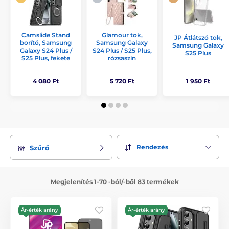
Camslide Stand
Glamour tok,
JP Átlátszó tok,
borító, Samsung
Samsung Galaxy
Samsung Galaxy
Galaxy S24 Plus /
S24 Plus / S25 Plus,
S25 Plus
S25 Plus, fekete
rózsaszín
4 080 Ft
5 720 Ft
1 950 Ft
Rendezés
Szűrő
Megjelenítés 1-70 -ból/-ből 83 termékek
Ár-érték arány
Ár-érték arány