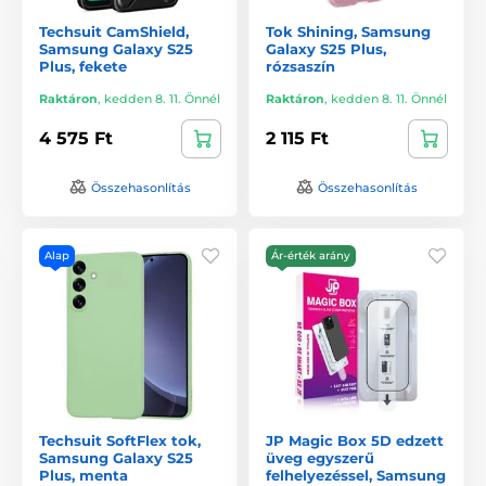
Techsuit CamShield,
Tok Shining, Samsung
Samsung Galaxy S25
Galaxy S25 Plus,
Plus, fekete
rózsaszín
Raktáron
,
kedden 8. 11. Önnél
Raktáron
,
kedden 8. 11. Önnél
4 575 Ft
2 115 Ft
Összehasonlítás
Összehasonlítás
Alap
Ár-érték arány
Techsuit SoftFlex tok,
JP Magic Box 5D edzett
Samsung Galaxy S25
üveg egyszerű
Plus, menta
felhelyezéssel, Samsung