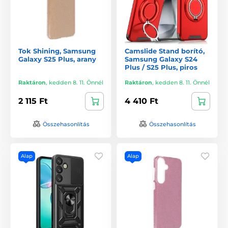
Tok Shining, Samsung
Camslide Stand borító,
Galaxy S25 Plus, arany
Samsung Galaxy S24
Plus / S25 Plus, piros
Raktáron
,
kedden 8. 11. Önnél
Raktáron
,
kedden 8. 11. Önnél
2 115 Ft
4 410 Ft
Összehasonlítás
Összehasonlítás
Alap
Alap