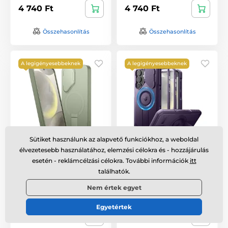
4 740 Ft
4 740 Ft
Összehasonlítás
Összehasonlítás
A legigényesebbeknek
A legigényesebbeknek
Sütiket használunk az alapvető funkciókhoz, a weboldal
Suritch MagSafe
Dexnor MagSafe 360
élvezetesebb használatához, elemzési célokra és - hozzájárulás
Kickstand
Kickstand
esetén - reklámcélzási célokra. További információk
itt
Camprotector Samsung
Camprotector borító
találhatók.
Galaxy S25 Plus tok,
Samsung Galaxy S25
zöld
Plus, lila
Nem értek egyet
Raktáron
,
kedden 8. 11. Önnél
Raktáron
,
kedden 8. 11. Önnél
Egyetértek
9 820 Ft
10 640 Ft