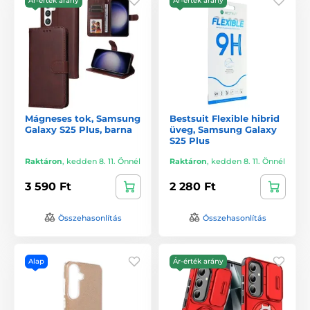
Ár-érték arány
Ár-érték arány
Mágneses tok, Samsung
Bestsuit Flexible hibrid
Galaxy S25 Plus, barna
üveg, Samsung Galaxy
S25 Plus
Raktáron
,
kedden 8. 11. Önnél
Raktáron
,
kedden 8. 11. Önnél
3 590 Ft
2 280 Ft
Összehasonlítás
Összehasonlítás
Alap
Ár-érték arány