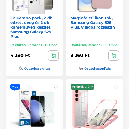
JP Combo pack, 2 db
MagSafe szilikon tok,
edzett üveg és 2 db
Samsung Galaxy S25
kameraüveg készlet,
Plus, világos rózsaszín
Samsung Galaxy S25
Plus
Raktáron
,
kedden 8. 11. Önnél
Raktáron
,
kedden 8. 11. Önnél
4 390 Ft
3 260 Ft
Összehasonlítás
Összehasonlítás
Alap
Ár-érték arány