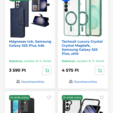
Mágneses tok, Samsung
Techsuit Luxury Crystal
Galaxy S25 Plus, kék
Crystal MagSafe,
Samsung Galaxy S25
Plus, zöld
Raktáron
,
kedden 8. 11. Önnél
Raktáron
,
kedden 8. 11. Önnél
3 590 Ft
4 575 Ft
Összehasonlítás
Összehasonlítás
Ár-érték arány
Ár-érték arány