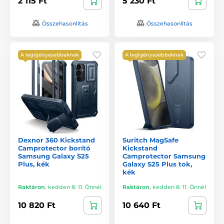
2 115 Ft
5 230 Ft
Összehasonlítás
Összehasonlítás
A legigényesebbeknek
A legigényesebbeknek
Dexnor 360 Kickstand
Suritch MagSafe
Camprotector borító
Kickstand
Samsung Galaxy S25
Camprotector Samsung
Plus, kék
Galaxy S25 Plus tok,
kék
Raktáron
,
kedden 8. 11. Önnél
Raktáron
,
kedden 8. 11. Önnél
10 820 Ft
10 640 Ft