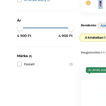
(1)
Ár
Rendezés:
Ajá
4 900 Ft
4 900 Ft
A kínálatban 
Megjelenítés 1-1
Márka
(1)
Forcell
(1)
Ár-érték ará