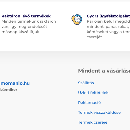
Raktáron lévő termékek
Gyors ügyfélszolgálat
Minden termékünk raktáron
Pár órán belül megol
van, így megrendelését
mindent: panaszokat,
másnap kiszállítjuk.
kérdéseket vagy a te
cseréjét.
Mindent a vásárlás
@momanio.hu
Szállítás
j
bármikor
Üzleti feltételek
Reklamáció
Termék visszaküldése
Termék cseréje