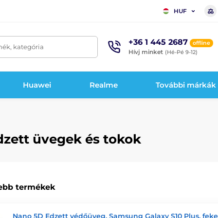
HUF
+36 1 445 2687
offline
mék, kategória
Hívj minket
(Hé-Pé 9-12)
Huawei
Realme
További márkák
dzett üvegek és tokok
ebb termékek
Nano 5D Edzett védőüveg, Samsung Galaxy S10 Plus, feke