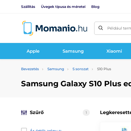
Szállítás
Üvegek típusa és méretei
Blog
Például ter
Apple
Samsung
Xiaomi
Bevezetés
Samsung
S sorozat
S10 Plus
Samsung Galaxy S10 Plus e
Szűrő
Legkeresett
1
Ár-érték arány