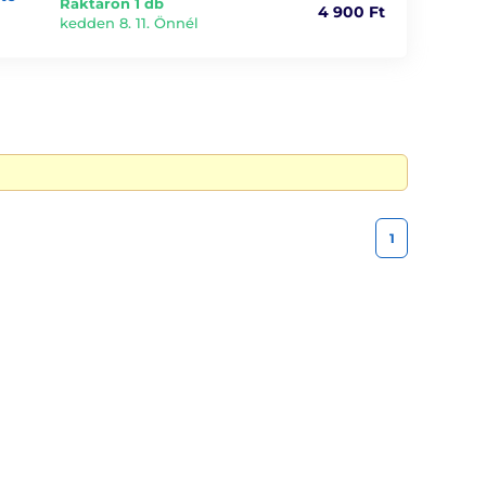
Raktáron 1 db
4 900 Ft
kedden 8. 11. Önnél
1