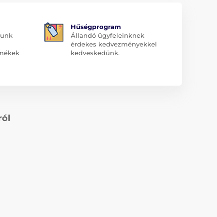
Hűségprogram
dunk
Állandó ügyfeleinknek
érdekes kedvezményekkel
rmékek
kedveskedünk.
ról