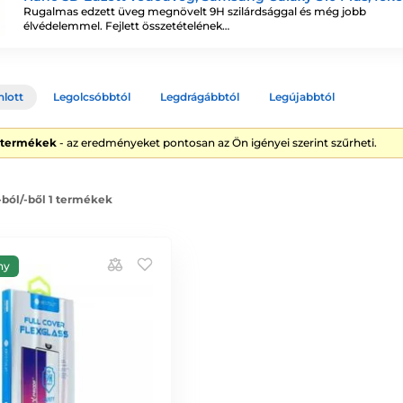
Rugalmas edzett üveg megnövelt 9H szilárdsággal és még jobb
élvédelemmel. Fejlett összetételének…
nlott
Legolcsóbbtól
Legdrágábbtól
Legújabbtól
1 termékek
- az eredményeket pontosan az Ön igényei szerint szűrheti.
 -ból/-ből 1 termékek
ny