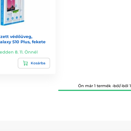
zett védőüveg,
laxy S10 Plus, fekete
edden 8. 11. Önnél
Kosárba
Ön már 1 termék -ból/-ből 1