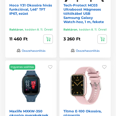
Hoco Y31 Okosóra hívás
Tech-Protect MC03
funkcióval, 1,46" TFT
Ultraboost Mágneses
IP67, ezüst
töltőkábel USB
Samsung Galaxy
Watch-hoz, 1 m, fekete
Raktáron
,
kedden 8. 11. Önnél
Raktáron
,
kedden 8. 11. Önnél
11 460 Ft
3 260 Ft
Összehasonlítás
Összehasonlítás
Ingyenes szállítás
Maxlife MXKW-350
Titmo E-100 Okosóra,
okosóra gyerekeknek,
rózsaszín