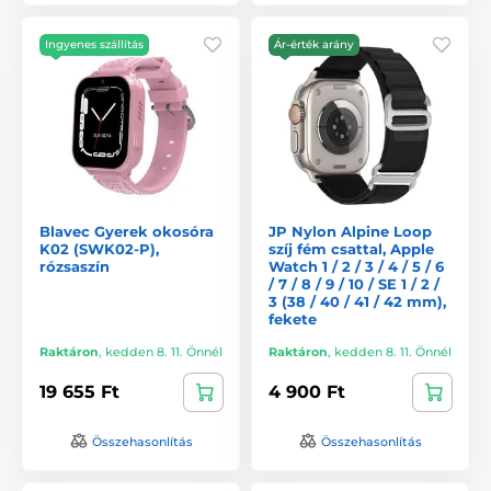
Ingyenes szállítás
Ár-érték arány
Blavec Gyerek okosóra
JP Nylon Alpine Loop
K02 (SWK02-P),
szíj fém csattal, Apple
rózsaszín
Watch 1 / 2 / 3 / 4 / 5 / 6
/ 7 / 8 / 9 / 10 / SE 1 / 2 /
3 (38 / 40 / 41 / 42 mm),
fekete
Raktáron
,
kedden 8. 11. Önnél
Raktáron
,
kedden 8. 11. Önnél
19 655 Ft
4 900 Ft
Összehasonlítás
Összehasonlítás