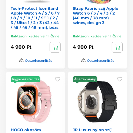
Tech-Protect IconBand
Strap Fabric szíj Apple
Apple Watch 4 / 5 / 6 / 7
Watch 6 / 5 / 4 / 3 / 2
/ 8 / 9 / 10 / 11 / SE 1 / 2 /
(40 mm / 38 mm)
3 / Ultra 1 / 2 / 3 (42 / 44
színes, design 3
/ 45 / 46 / 49 mm), bézs
Raktáron
,
kedden 8. 11. Önnél
Raktáron
,
kedden 8. 11. Önnél
4 900 Ft
4 900 Ft
Összehasonlítás
Összehasonlítás
Ingyenes szállítás
Ár-érték arány
HOCO okosóra
JP Luxus nylon szíj