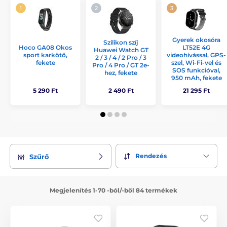
Gyerek okosóra
Szilikon szíj
Hoco GA08 Okos
LT52E 4G
Huawei Watch GT
sport karkötő,
videohívással, GPS-
2 / 3 / 4 / 2 Pro / 3
fekete
szel, Wi-Fi-vel és
Pro / 4 Pro / GT 2e-
SOS funkcióval,
hez, fekete
950 mAh, fekete
5 290 Ft
2 490 Ft
21 295 Ft
Rendezés
Szűrő
Megjelenítés 1-70 -ból/-ből 84 termékek