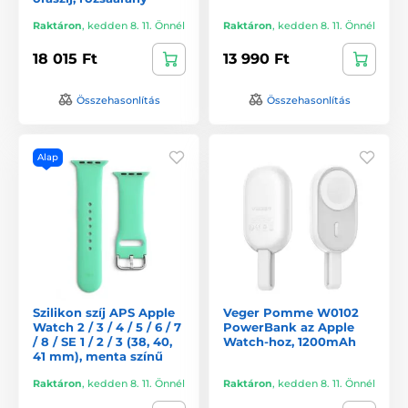
Raktáron
,
kedden 8. 11. Önnél
Raktáron
,
kedden 8. 11. Önnél
18 015 Ft
13 990 Ft
Összehasonlítás
Összehasonlítás
Alap
Szilikon szíj APS Apple
Veger Pomme W0102
Watch 2 / 3 / 4 / 5 / 6 / 7
PowerBank az Apple
/ 8 / SE 1 / 2 / 3 (38, 40,
Watch-hoz, 1200mAh
41 mm), menta színű
Raktáron
,
kedden 8. 11. Önnél
Raktáron
,
kedden 8. 11. Önnél