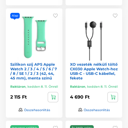
Alap
Szilikon szíj APS Apple
XO vezeték nélküli töltő
Watch 2 / 3 / 4 / 5 / 6 / 7
CX030 Apple Watch-hoz
/ 8 / SE 1 / 2 / 3 (42, 44,
USB-C - USB-C kábellel,
45 mm), menta színű
fekete
Raktáron
,
kedden 8. 11. Önnél
Raktáron
,
kedden 8. 11. Önnél
2 115 Ft
4 690 Ft
Összehasonlítás
Összehasonlítás
Ingyenes szállítás
Ár-érték arány