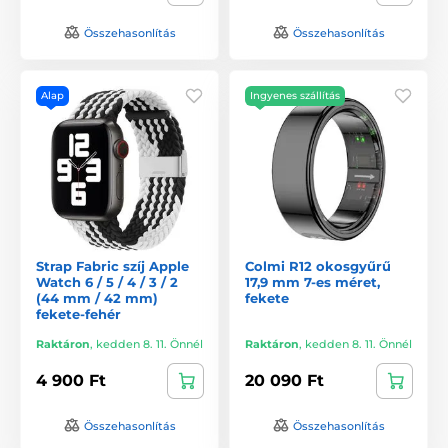
Összehasonlítás
Összehasonlítás
Alap
Ingyenes szállítás
Strap Fabric szíj Apple
Colmi R12 okosgyűrű
Watch 6 / 5 / 4 / 3 / 2
17,9 mm 7-es méret,
(44 mm / 42 mm)
fekete
fekete-fehér
Raktáron
,
kedden 8. 11. Önnél
Raktáron
,
kedden 8. 11. Önnél
4 900 Ft
20 090 Ft
Összehasonlítás
Összehasonlítás