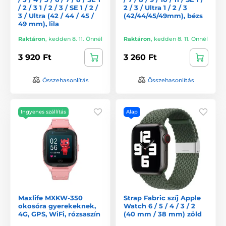
/ 2 / 3 1 / 2 / 3 / SE 1 / 2 /
2 / 3 / Ultra 1 / 2 / 3
3 / Ultra (42 / 44 / 45 /
(42/44/45/49mm), bézs
49 mm), lila
Raktáron
,
kedden 8. 11. Önnél
Raktáron
,
kedden 8. 11. Önnél
3 920 Ft
3 260 Ft
Összehasonlítás
Összehasonlítás
Ingyenes szállítás
Alap
Maxlife MXKW-350
Strap Fabric szíj Apple
okosóra gyerekeknek,
Watch 6 / 5 / 4 / 3 / 2
4G, GPS, WiFi, rózsaszín
(40 mm / 38 mm) zöld