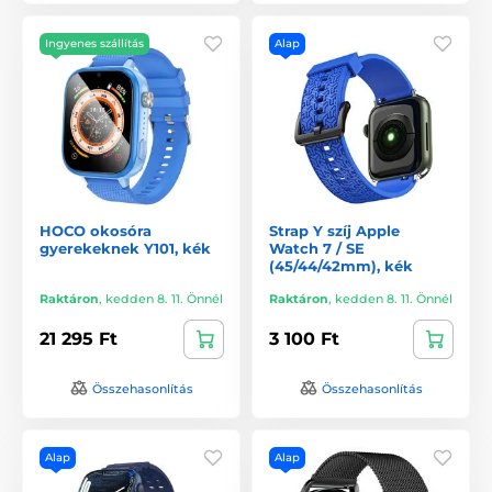
Ingyenes szállítás
Alap
HOCO okosóra
Strap Y szíj Apple
gyerekeknek Y101, kék
Watch 7 / SE
(45/44/42mm), kék
Raktáron
,
kedden 8. 11. Önnél
Raktáron
,
kedden 8. 11. Önnél
21 295 Ft
3 100 Ft
Összehasonlítás
Összehasonlítás
Alap
Alap