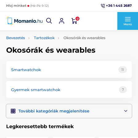
+36 1 445 2687
Hívj minket
(Hé-Pé 9-12)
0
Menü
Bevezetés
Tartozékok
Okosórák és wearables
Okosórák és wearables
Smartwatchok
11
Gyermek smartwatchok
7
További kategóriák megjelenítése
Legkeresettebb termékek