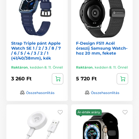
Strap Triple pánt Apple
F-Design FS11 Acél
Watch SE 1 / 2 / 3 / 8 / 7
óraszíj Samsung Watch-
/ 6 / 5 / 4 / 3 / 2 / 1
hoz 20 mm, fekete
(41/40/38mm), kék
Raktáron
,
kedden 8. 11. Önnél
Raktáron
,
kedden 8. 11. Önnél
3 260 Ft
5 720 Ft
Összehasonlítás
Összehasonlítás
Ár-érték arány