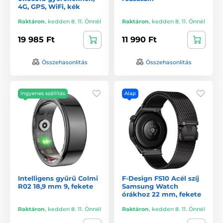
4G, GPS, WiFi, kék
Raktáron
,
kedden 8. 11. Önnél
Raktáron
,
kedden 8. 11. Önnél
19 985 Ft
11 990 Ft
Összehasonlítás
Összehasonlítás
Ingyenes szállítás
Alap
Intelligens gyűrű Colmi
F-Design FS10 Acél szíj
R02 18,9 mm 9, fekete
Samsung Watch
órákhoz 22 mm, fekete
Raktáron
,
kedden 8. 11. Önnél
Raktáron
,
kedden 8. 11. Önnél