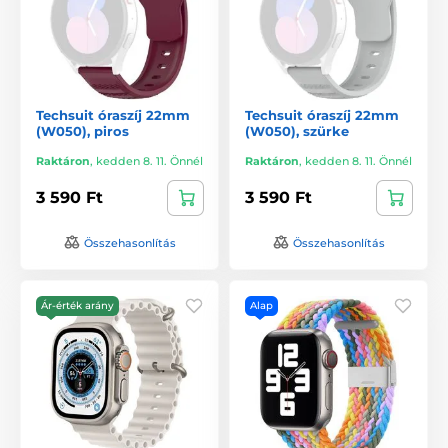
Techsuit óraszíj 22mm
Techsuit óraszíj 22mm
(W050), piros
(W050), szürke
Raktáron
,
kedden 8. 11. Önnél
Raktáron
,
kedden 8. 11. Önnél
3 590 Ft
3 590 Ft
Összehasonlítás
Összehasonlítás
Ár-érték arány
Alap