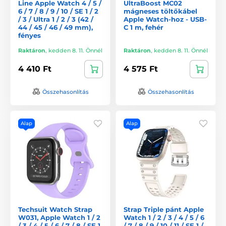
Line Apple Watch 4 / 5 /
UltraBoost MC02
6 / 7 / 8 / 9 / 10 / SE 1 / 2
mágneses töltőkábel
/ 3 / Ultra 1 / 2 / 3 (42 /
Apple Watch-hoz - USB-
44 / 45 / 46 / 49 mm),
C 1 m, fehér
fényes
Raktáron
,
kedden 8. 11. Önnél
Raktáron
,
kedden 8. 11. Önnél
4 410 Ft
4 575 Ft
Összehasonlítás
Összehasonlítás
Alap
Alap
Techsuit Watch Strap
Strap Triple pánt Apple
W031, Apple Watch 1 / 2
Watch 1 / 2 / 3 / 4 / 5 / 6
/ 3 / 4 / 5 / 6 / 7 / 8 / SE 1
/ 7 / 8 / 9 / 10 / 11 / SE 1 /