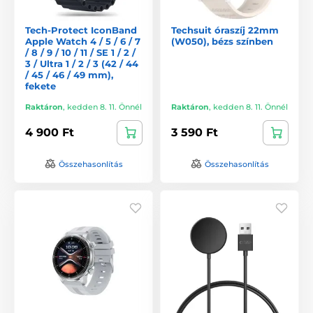
Tech-Protect IconBand
Techsuit óraszíj 22mm
Apple Watch 4 / 5 / 6 / 7
(W050), bézs színben
/ 8 / 9 / 10 / 11 / SE 1 / 2 /
3 / Ultra 1 / 2 / 3 (42 / 44
/ 45 / 46 / 49 mm),
fekete
Raktáron
,
kedden 8. 11. Önnél
Raktáron
,
kedden 8. 11. Önnél
4 900 Ft
3 590 Ft
Összehasonlítás
Összehasonlítás