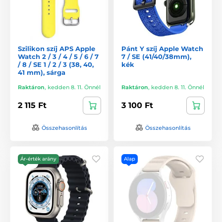
Szilikon szíj APS Apple
Pánt Y szíj Apple Watch
Watch 2 / 3 / 4 / 5 / 6 / 7
7 / SE (41/40/38mm),
/ 8 / SE 1 / 2 / 3 (38, 40,
kék
41 mm), sárga
Raktáron
,
kedden 8. 11. Önnél
Raktáron
,
kedden 8. 11. Önnél
2 115 Ft
3 100 Ft
Összehasonlítás
Összehasonlítás
Ár-érték arány
Alap