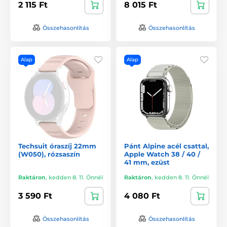
2 115 Ft
8 015 Ft
Összehasonlítás
Összehasonlítás
Alap
Alap
Techsuit óraszíj 22mm
Pánt Alpine acél csattal,
(W050), rózsaszín
Apple Watch 38 / 40 /
41 mm, ezüst
Raktáron
,
kedden 8. 11. Önnél
Raktáron
,
kedden 8. 11. Önnél
3 590 Ft
4 080 Ft
Összehasonlítás
Összehasonlítás