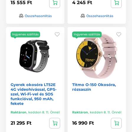
15 555 Ft
4 245 Ft
Összehasonlítás
Összehasonlítás
Ingyenes szállítás
Ingyenes szállítás
Gyerek okosóra LT52E
Titmo O-150 Okosóra,
4G videohívással, GPS-
rózsaszín
szel, Wi-Fi-vel és SOS
funkcióval, 950 mAh,
fekete
Raktáron
,
kedden 8. 11. Önnél
Raktáron
,
kedden 8. 11. Önnél
21 295 Ft
16 990 Ft