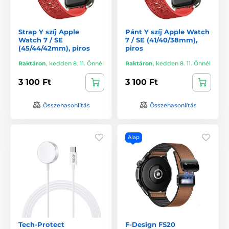
Strap Y szíj Apple
Pánt Y szíj Apple Watch
Watch 7 / SE
7 / SE (41/40/38mm),
(45/44/42mm), piros
piros
Raktáron
,
kedden 8. 11. Önnél
Raktáron
,
kedden 8. 11. Önnél
3 100 Ft
3 100 Ft
Összehasonlítás
Összehasonlítás
Alap
Tech-Protect
F-Design FS20