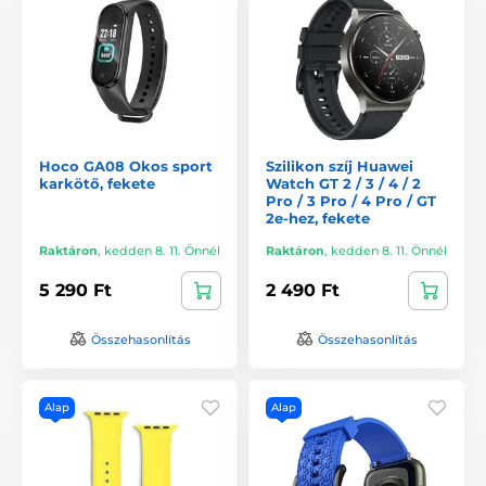
Hoco GA08 Okos sport
Szilikon szíj Huawei
karkötő, fekete
Watch GT 2 / 3 / 4 / 2
Pro / 3 Pro / 4 Pro / GT
2e-hez, fekete
Raktáron
,
kedden 8. 11. Önnél
Raktáron
,
kedden 8. 11. Önnél
5 290 Ft
2 490 Ft
Összehasonlítás
Összehasonlítás
Alap
Alap