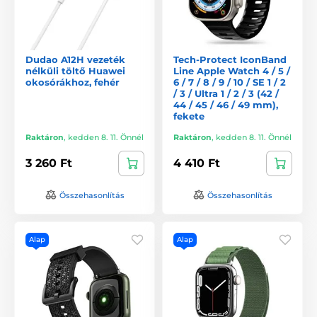
Dudao A12H vezeték
Tech-Protect IconBand
nélküli töltő Huawei
Line Apple Watch 4 / 5 /
okosórákhoz, fehér
6 / 7 / 8 / 9 / 10 / SE 1 / 2
/ 3 / Ultra 1 / 2 / 3 (42 /
44 / 45 / 46 / 49 mm),
fekete
Raktáron
,
kedden 8. 11. Önnél
Raktáron
,
kedden 8. 11. Önnél
3 260 Ft
4 410 Ft
Összehasonlítás
Összehasonlítás
Alap
Alap