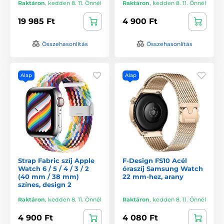
Raktáron
,
kedden 8. 11. Önnél
Raktáron
,
kedden 8. 11. Önnél
19 985 Ft
4 900 Ft
Összehasonlítás
Összehasonlítás
Alap
Alap
Strap Fabric szíj Apple
F-Design FS10 Acél
Watch 6 / 5 / 4 / 3 / 2
óraszíj Samsung Watch
(40 mm / 38 mm)
22 mm-hez, arany
színes, design 2
Raktáron
,
kedden 8. 11. Önnél
Raktáron
,
kedden 8. 11. Önnél
4 900 Ft
4 080 Ft