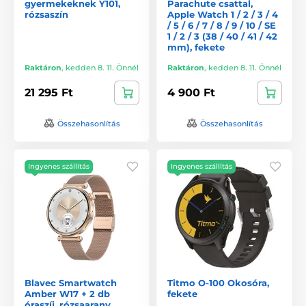
gyermekeknek Y101,
Parachute csattal,
rózsaszín
Apple Watch 1 / 2 / 3 / 4
/ 5 / 6 / 7 / 8 / 9 / 10 / SE
1 / 2 / 3 (38 / 40 / 41 / 42
mm), fekete
Raktáron
,
kedden 8. 11. Önnél
Raktáron
,
kedden 8. 11. Önnél
21 295 Ft
4 900 Ft
Összehasonlítás
Összehasonlítás
Ingyenes szállítás
Ingyenes szállítás
Blavec Smartwatch
Titmo O-100 Okosóra,
Amber W17 + 2 db
fekete
óraszíj, rózsaarany