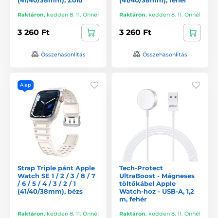
Raktáron
,
kedden 8. 11. Önnél
Raktáron
,
kedden 8. 11. Önnél
3 260 Ft
3 260 Ft
Összehasonlítás
Összehasonlítás
Alap
Strap Triple pánt Apple
Tech-Protect
Watch SE 1 / 2 / 3 / 8 / 7
UltraBoost - Mágneses
/ 6 / 5 / 4 / 3 / 2 / 1
töltőkábel Apple
(41/40/38mm), bézs
Watch-hoz - USB-A, 1,2
m, fehér
Raktáron
,
kedden 8. 11. Önnél
Raktáron
,
kedden 8. 11. Önnél