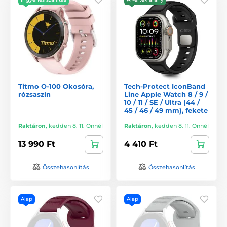
Titmo O-100 Okosóra,
Tech-Protect IconBand
rózsaszín
Line Apple Watch 8 / 9 /
10 / 11 / SE / Ultra (44 /
45 / 46 / 49 mm), fekete
Raktáron
,
kedden 8. 11. Önnél
Raktáron
,
kedden 8. 11. Önnél
13 990 Ft
4 410 Ft
Összehasonlítás
Összehasonlítás
Alap
Alap