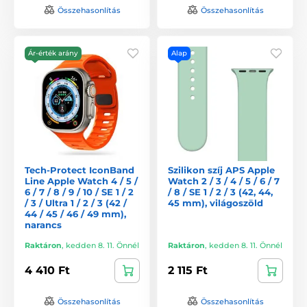
Összehasonlítás
Összehasonlítás
Ár-érték arány
Alap
Tech-Protect IconBand
Szilikon szíj APS Apple
Line Apple Watch 4 / 5 /
Watch 2 / 3 / 4 / 5 / 6 / 7
6 / 7 / 8 / 9 / 10 / SE 1 / 2
/ 8 / SE 1 / 2 / 3 (42, 44,
/ 3 / Ultra 1 / 2 / 3 (42 /
45 mm), világoszöld
44 / 45 / 46 / 49 mm),
narancs
Raktáron
,
kedden 8. 11. Önnél
Raktáron
,
kedden 8. 11. Önnél
4 410 Ft
2 115 Ft
Összehasonlítás
Összehasonlítás