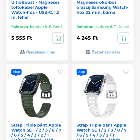
UltraBoost - Mágneses
Mágneses öko-bőr
töltőkábel Apple
óraszíj Samsung Watch-
Watch-hoz - USB-C, 1,2
hoz 22 mm, barna
m, fehér
Raktáron
,
kedden 8. 11. Önnél
Raktáron
,
kedden 8. 11. Önnél
5 555 Ft
4 245 Ft
Összehasonlítás
Összehasonlítás
Alap
Alap
Strap Triple pánt Apple
Strap Triple pánt Apple
Watch SE 1 / 2 / 3 / 8 / 7
Watch SE 1 / 2 / 3 / 8 / 7
/ 6 / 5 / 4 / 3 / 2 / 1
/ 6 / 5 / 4 / 3 / 2 / 1
(41/40/38mm), Zöld
(41/40/38mm), fehér