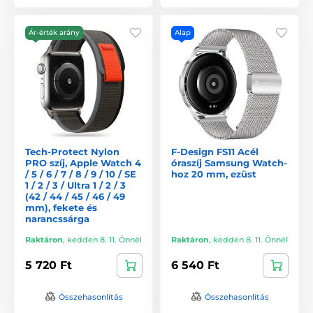
Ár-érték arány
Alap
Tech-Protect Nylon
F-Design FS11 Acél
PRO szíj, Apple Watch 4
óraszíj Samsung Watch-
/ 5 / 6 / 7 / 8 / 9 / 10 / SE
hoz 20 mm, ezüst
1 / 2 / 3 / Ultra 1 / 2 / 3
(42 / 44 / 45 / 46 / 49
mm), fekete és
narancssárga
Raktáron
,
kedden 8. 11. Önnél
Raktáron
,
kedden 8. 11. Önnél
5 720 Ft
6 540 Ft
Összehasonlítás
Összehasonlítás