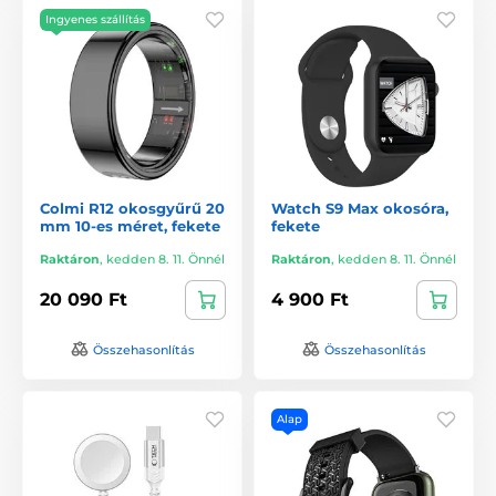
Ingyenes szállítás
Colmi R12 okosgyűrű 20
Watch S9 Max okosóra,
mm 10-es méret, fekete
fekete
Raktáron
,
kedden 8. 11. Önnél
Raktáron
,
kedden 8. 11. Önnél
20 090 Ft
4 900 Ft
Összehasonlítás
Összehasonlítás
Alap