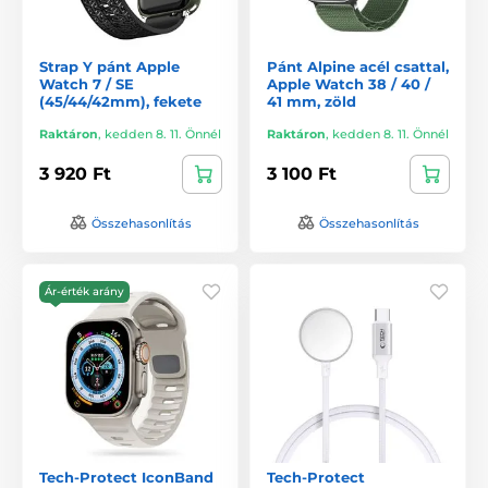
Strap Y pánt Apple
Pánt Alpine acél csattal,
Watch 7 / SE
Apple Watch 38 / 40 /
(45/44/42mm), fekete
41 mm, zöld
Raktáron
,
kedden 8. 11. Önnél
Raktáron
,
kedden 8. 11. Önnél
3 920 Ft
3 100 Ft
Összehasonlítás
Összehasonlítás
Ár-érték arány
Tech-Protect IconBand
Tech-Protect