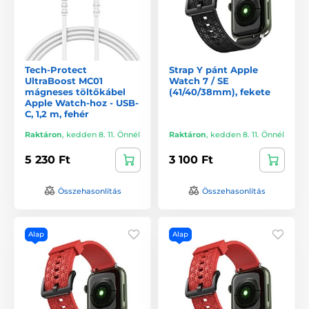
Tech-Protect
Strap Y pánt Apple
UltraBoost MC01
Watch 7 / SE
mágneses töltőkábel
(41/40/38mm), fekete
Apple Watch-hoz - USB-
C, 1,2 m, fehér
Raktáron
,
kedden 8. 11. Önnél
Raktáron
,
kedden 8. 11. Önnél
5 230 Ft
3 100 Ft
Összehasonlítás
Összehasonlítás
Alap
Alap