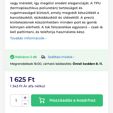
vagy méretét, így megőrzi eredeti eleganciáját. A TPU
(termoplasztikus poliuretán) tartósságot és
rugalmasságot biztosít, amely megvédi készülékét a
karcolásoktól, rázkódásoktól és ütésektől. A precíz
kivitelezésnek köszönhetően minden port és gomb
könnyen elérhető. A tok felszerelése egyszerű – csak rá
kell pattintani, és telefonja használatra kész.
További információk ›
Szállítási módok ›
Raktáron 2 db
Megrendelések 16:00, várható kézbesítés:
Önnél kedden 8. 11.
1 625 Ft
1 343 Ft Ár áfa nélkül
Hozzáadás a kosárhoz