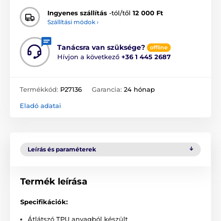
Ingyenes szállítás
-tól/től
12 000 Ft
Szállítási módok ›
Tanácsra van szüksége?
offline
Hívjon a következő
+36 1 445 2687
Termékkód:
P27136
Garancia:
24 hónap
Eladó adatai
Leírás és paraméterek
Termék leírása
Specifikációk:
Átlátszó TPU anyagból készült