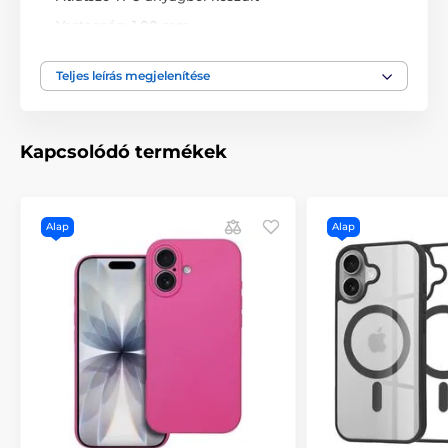
Vastagság: 1,00 mm
Súly: 16 g
Teljes leírás megjelenítése
Precíz kivágások a portokhoz
Könnyen elérhető gombok
Egyszerűen felhelyezhető és levehető
Kapcsolódó termékek
Alap
Alap