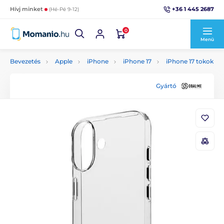
+36 1 445 2687
Hívj minket
(Hé-Pé 9-12)
0
Menü
Bevezetés
Apple
iPhone
iPhone 17
iPhone 17 tokok
Gyártó