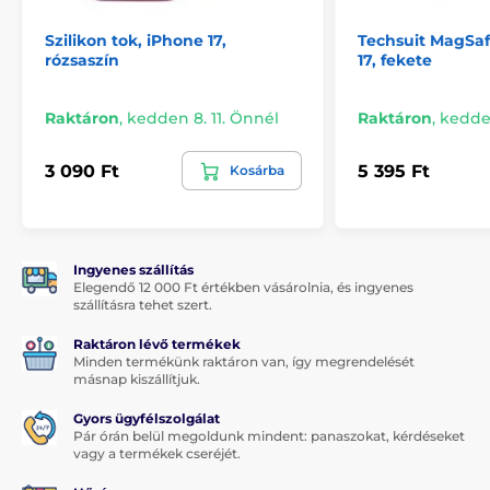
Szilikon tok, iPhone 17,
Techsuit MagSaf
rózsaszín
17, fekete
Raktáron
,
kedden 8. 11. Önnél
Raktáron
,
kedden
3 090 Ft
5 395 Ft
Kosárba
Ingyenes szállítás
Elegendő 12 000 Ft értékben vásárolnia, és ingyenes
szállításra tehet szert.
Raktáron lévő termékek
Minden termékünk raktáron van, így megrendelését
másnap kiszállítjuk.
Gyors ügyfélszolgálat
Pár órán belül megoldunk mindent: panaszokat, kérdéseket
vagy a termékek cseréjét.