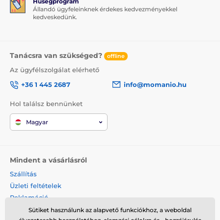
Hűségprogram
Állandó ügyfeleinknek érdekes kedvezményekkel
kedveskedünk.
Tanácsra van szükséged?
offline
Az ügyfélszolgálat elérhető
+36 1 445 2687
info@momanio.hu
Hol találsz bennünket
Magyar
Mindent a vásárlásról
Szállítás
Üzleti feltételek
Reklamáció
Termék visszaküldése
Sütiket használunk az alapvető funkciókhoz, a weboldal