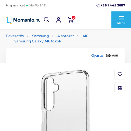
+36 1 445 2687
Hívj minket
(Hé-Pé 9-12)
0
Menü
Bevezetés
Samsung
A sorozat
A16
Samsung Galaxy A16 tokok
Gyártó