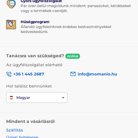
Gyors ügyfélszolgálat
Pár órán belül megoldunk mindent: panaszokat, kérdéseket
vagy a termékek cseréjét.
Hűségprogram
Állandó ügyfeleinknek érdekes kedvezményekkel
kedveskedünk.
Tanácsra van szükséged?
online
Az ügyfélszolgálat elérhető
+36 1 445 2687
info@momanio.hu
Hol találsz bennünket
Magyar
Mindent a vásárlásról
Szállítás
Üzleti feltételek