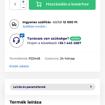
Hozzáadás a kosárhoz
Ingyenes szállítás
-tól/től
12 000 Ft
Szállítási módok ›
Tanácsra van szüksége?
online
Hívjon a következő
+36 1 445 2687
Termékkód:
P22448
Garancia:
24 hónap
Eladó adatai
Leírás és paraméterek
Termék leírása