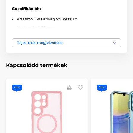
Specifikációk:
Átlátszó TPU anyagból készült
Vastagság 1.00mm
Súly 16g
Teljes leírás megjelenítése
Precíziós kivágások a portok számára
Könnyen hozzáférhető gombok
Könnyen telepíthető és eltávolítható
Kapcsolódó termékek
Alap
Alap