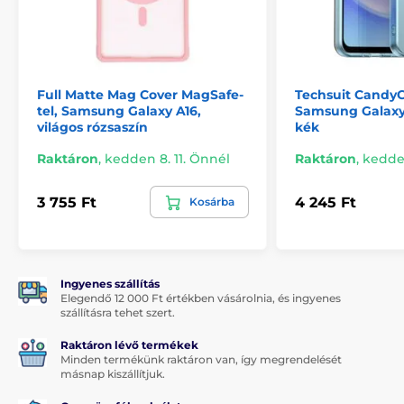
Full Matte Mag Cover MagSafe-
Techsuit Candy
tel, Samsung Galaxy A16,
Samsung Galaxy 
világos rózsaszín
kék
Raktáron
,
kedden 8. 11. Önnél
Raktáron
,
kedden
3 755 Ft
4 245 Ft
Kosárba
Ingyenes szállítás
Elegendő 12 000 Ft értékben vásárolnia, és ingyenes
szállításra tehet szert.
Raktáron lévő termékek
Minden termékünk raktáron van, így megrendelését
másnap kiszállítjuk.