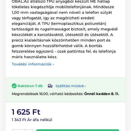
OBAL:Az átlátszó TPU anyagból készült ME hátlap
tökéletes kiegészítője mobiltelefonjának. Mindössze
1,00 mm vastagságával nem növeli a telefon súlyát
vagy térfogatát, így az megőrizheti eredeti
eleganciáját. A TPU (termoplasztikus poliuretán)
tartósságot és rugalmasságot biztosít, amely megvédi
készülékét a karcolásoktól, ütésektől és ütésektől. A
precíz kialakításnak köszönhetően minden port és
gomb könnyen hozzáférhetővé válik. A borítás
felszerelése egyszerű - csak pattintsa fel, és telefonja
máris használatra kész.
További információk ›
Szállítási módok ›
Raktáron 7 db
Megrendelések 16:00, várható kézbesítés:
Önnél kedden 8. 11.
1 625 Ft
1 343 Ft Ár áfa nélkül