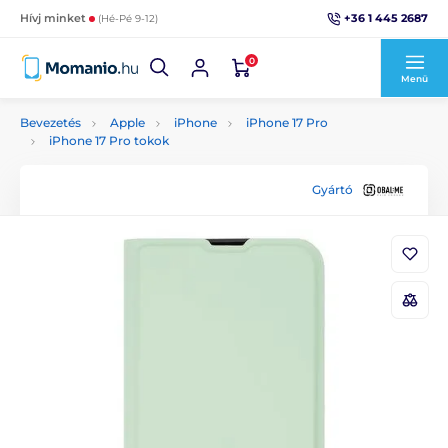
+36 1 445 2687
Hívj minket
(Hé-Pé 9-12)
0
Menü
Bevezetés
Apple
iPhone
iPhone 17 Pro
iPhone 17 Pro tokok
Gyártó