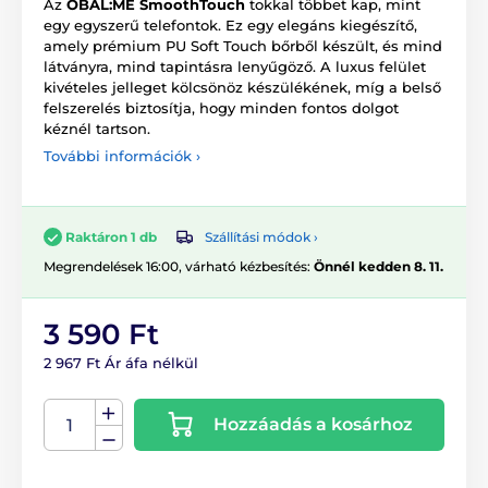
Az
OBAL:ME SmoothTouch
tokkal többet kap, mint
egy egyszerű telefontok. Ez egy elegáns kiegészítő,
amely prémium PU Soft Touch bőrből készült, és mind
látványra, mind tapintásra lenyűgöző. A luxus felület
kivételes jelleget kölcsönöz készülékének, míg a belső
felszerelés biztosítja, hogy minden fontos dolgot
kéznél tartson.
További információk ›
Szállítási módok ›
Raktáron 1 db
Megrendelések 16:00, várható kézbesítés:
Önnél kedden 8. 11.
3 590 Ft
2 967 Ft Ár áfa nélkül
Hozzáadás a kosárhoz