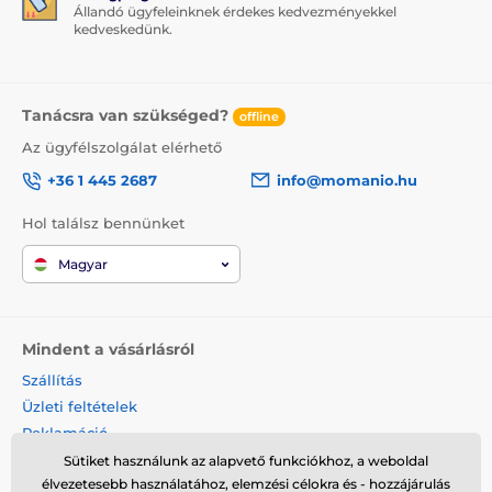
Állandó ügyfeleinknek érdekes kedvezményekkel
kedveskedünk.
Tanácsra van szükséged?
offline
Az ügyfélszolgálat elérhető
+36 1 445 2687
info@momanio.hu
Hol találsz bennünket
Magyar
Mindent a vásárlásról
Szállítás
Üzleti feltételek
Reklamáció
Termék visszaküldése
Sütiket használunk az alapvető funkciókhoz, a weboldal
élvezetesebb használatához, elemzési célokra és - hozzájárulás
Termék cseréje