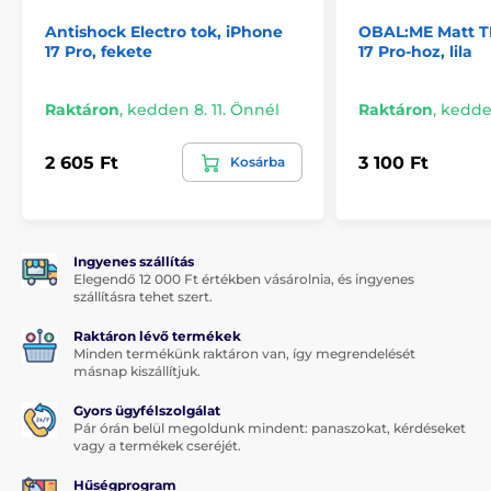
Antishock Electro tok, iPhone
OBAL:ME Matt T
17 Pro, fekete
17 Pro-hoz, lila
Raktáron
,
kedden 8. 11. Önnél
Raktáron
,
kedden
2 605 Ft
3 100 Ft
Kosárba
Ingyenes szállítás
Elegendő 12 000 Ft értékben vásárolnia, és ingyenes
szállításra tehet szert.
Raktáron lévő termékek
Minden termékünk raktáron van, így megrendelését
másnap kiszállítjuk.
Gyors ügyfélszolgálat
Pár órán belül megoldunk mindent: panaszokat, kérdéseket
vagy a termékek cseréjét.
Hűségprogram