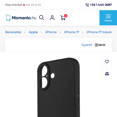
+36 1 445 2687
Hívj minket
(Hé-Pé 9-12)
0
Menü
Bevezetés
Apple
iPhone
iPhone 17
iPhone 17 tokok
Gyártó