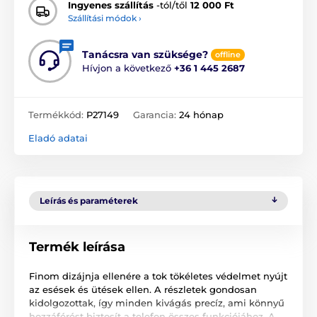
Ingyenes szállítás
-tól/től
12 000 Ft
Szállítási módok ›
Tanácsra van szüksége?
offline
Hívjon a következő
+36 1 445 2687
Termékkód:
P27149
Garancia:
24 hónap
Eladó adatai
Leírás és paraméterek
Termék leírása
Finom dizájnja ellenére a tok tökéletes védelmet nyújt
az esések és ütések ellen. A részletek gondosan
kidolgozottak, így minden kivágás precíz, ami könnyű
hozzáférést biztosít a telefon összes funkciójához. A