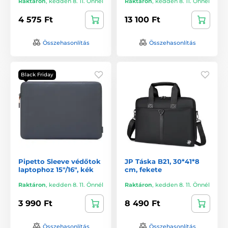
Raktáron
,
kedden 8. 11. Önnél
Raktáron
,
kedden 8. 11. Önnél
4 575 Ft
13 100 Ft
Összehasonlítás
Összehasonlítás
Black Friday
Pipetto Sleeve védőtok
JP Táska B21, 30*41*8
laptophoz 15"/16", kék
cm, fekete
Raktáron
,
kedden 8. 11. Önnél
Raktáron
,
kedden 8. 11. Önnél
3 990 Ft
8 490 Ft
Összehasonlítás
Összehasonlítás