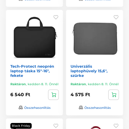
Tech-Protect neoprén
Univerzális
laptop táska 15"-16",
laptophüvely 15,6'',
fekete
szürke
Raktáron
,
kedden 8. 11. Önnél
Raktáron
,
kedden 8. 11. Önnél
6 540 Ft
4 575 Ft
Összehasonlítás
Összehasonlítás
Black Friday