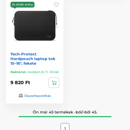
Ár-érték arány
Tech-Protect
Hardpouch laptop tok
15–16", fekete
Raktáron
,
kedden 8. 11. Önnél
9 820 Ft
Összehasonlítás
Ön már 45 termékek -ból/-ből 45.
1