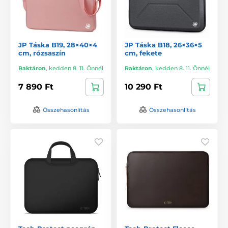
JP Táska B19, 28×40×4
JP Táska B18, 26×36×5
cm, rózsaszín
cm, fekete
Raktáron
,
kedden 8. 11. Önnél
Raktáron
,
kedden 8. 11. Önnél
7 890 Ft
10 290 Ft
Összehasonlítás
Összehasonlítás