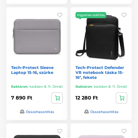
Ingyenes szállítás
Tech-Protect Sleeve
Tech-Protect Defender
Laptop 15-16, szürke
VR notebook táska 15-
16", fekete
Raktáron
,
kedden 8. 11. Önnél
Raktáron
,
kedden 8. 11. Önnél
7 890 Ft
12 280 Ft
Összehasonlítás
Összehasonlítás