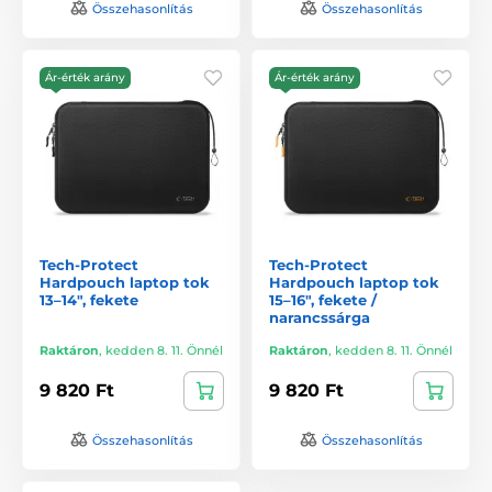
Összehasonlítás
Összehasonlítás
Ár-érték arány
Ár-érték arány
Tech-Protect
Tech-Protect
Hardpouch laptop tok
Hardpouch laptop tok
13–14", fekete
15–16", fekete /
narancssárga
Raktáron
,
kedden 8. 11. Önnél
Raktáron
,
kedden 8. 11. Önnél
9 820 Ft
9 820 Ft
Összehasonlítás
Összehasonlítás