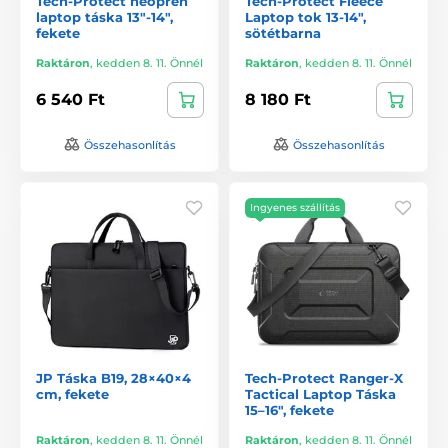
Tech-Protect neoprén
Tech-Protect Fleece
laptop táska 13"-14",
Laptop tok 13-14",
fekete
sötétbarna
Raktáron
,
kedden 8. 11. Önnél
Raktáron
,
kedden 8. 11. Önnél
6 540 Ft
8 180 Ft
Összehasonlítás
Összehasonlítás
Ingyenes szállítás
JP Táska B19, 28×40×4
Tech-Protect Ranger-X
cm, fekete
Tactical Laptop Táska
15–16", fekete
Raktáron
,
kedden 8. 11. Önnél
Raktáron
,
kedden 8. 11. Önnél