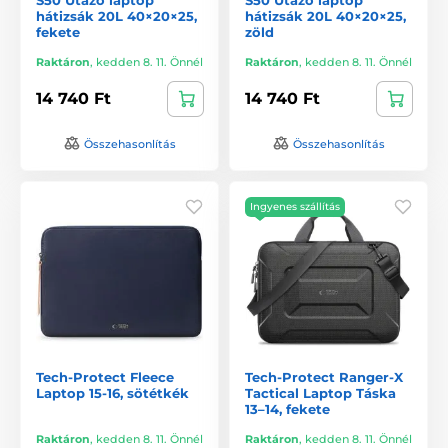
hátizsák 20L 40×20×25,
hátizsák 20L 40×20×25,
fekete
zöld
Raktáron
,
kedden 8. 11. Önnél
Raktáron
,
kedden 8. 11. Önnél
14 740 Ft
14 740 Ft
Összehasonlítás
Összehasonlítás
Ingyenes szállítás
Tech-Protect Fleece
Tech-Protect Ranger-X
Laptop 15-16, sötétkék
Tactical Laptop Táska
13–14, fekete
Raktáron
,
kedden 8. 11. Önnél
Raktáron
,
kedden 8. 11. Önnél