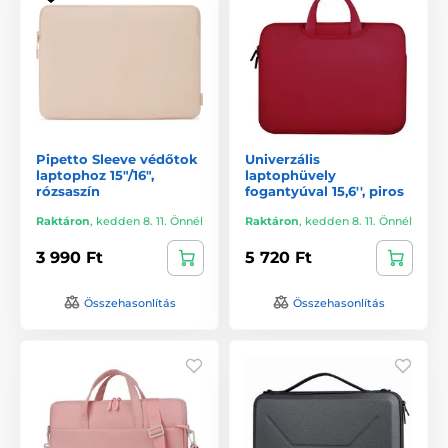
Pipetto Sleeve védőtok
Univerzális
laptophoz 15"/16",
laptophüvely
rózsaszín
fogantyúval 15,6'', piros
Raktáron
,
kedden 8. 11. Önnél
Raktáron
,
kedden 8. 11. Önnél
3 990 Ft
5 720 Ft
Összehasonlítás
Összehasonlítás