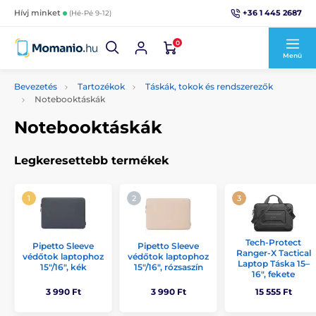
+36 1 445 2687
Hívj minket
(Hé-Pé 9-12)
0
Menü
Bevezetés
Tartozékok
Táskák, tokok és rendszerezők
Notebooktáskák
Notebooktáskák
Legkeresettebb termékek
Tech-Protect
Pipetto Sleeve
Pipetto Sleeve
Ranger-X Tactical
védőtok laptophoz
védőtok laptophoz
Laptop Táska 15–
15"/16", kék
15"/16", rózsaszín
16", fekete
3 990 Ft
3 990 Ft
15 555 Ft