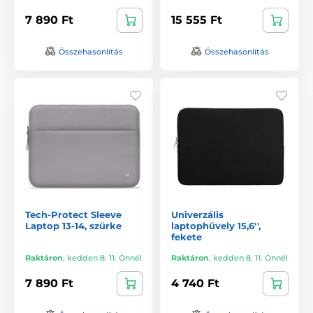
7 890 Ft
15 555 Ft
Összehasonlítás
Összehasonlítás
Tech-Protect Sleeve
Univerzális
Laptop 13-14, szürke
laptophüvely 15,6'',
fekete
Raktáron
,
kedden 8. 11. Önnél
Raktáron
,
kedden 8. 11. Önnél
7 890 Ft
4 740 Ft