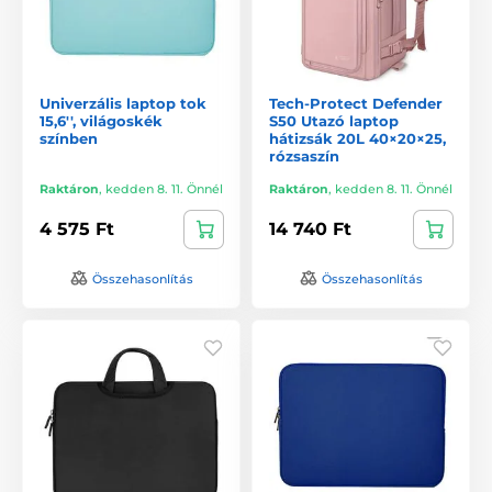
Univerzális laptop tok
Tech-Protect Defender
15,6'', világoskék
S50 Utazó laptop
színben
hátizsák 20L 40×20×25,
rózsaszín
Raktáron
,
kedden 8. 11. Önnél
Raktáron
,
kedden 8. 11. Önnél
4 575 Ft
14 740 Ft
Összehasonlítás
Összehasonlítás