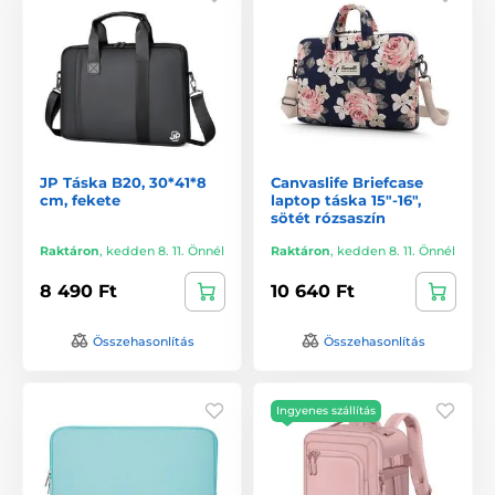
JP Táska B20, 30*41*8
Canvaslife Briefcase
cm, fekete
laptop táska 15"-16",
sötét rózsaszín
Raktáron
,
kedden 8. 11. Önnél
Raktáron
,
kedden 8. 11. Önnél
8 490 Ft
10 640 Ft
Összehasonlítás
Összehasonlítás
Ingyenes szállítás