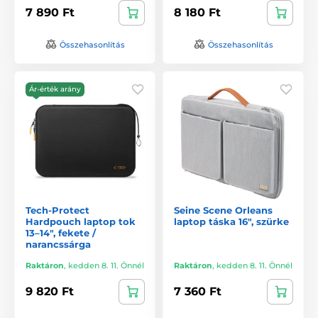
7 890 Ft
8 180 Ft
Összehasonlítás
Összehasonlítás
Ár-érték arány
Tech-Protect
Seine Scene Orleans
Hardpouch laptop tok
laptop táska 16", szürke
13–14", fekete /
narancssárga
Raktáron
,
kedden 8. 11. Önnél
Raktáron
,
kedden 8. 11. Önnél
9 820 Ft
7 360 Ft