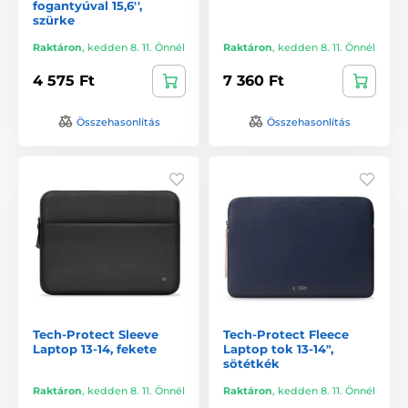
fogantyúval 15,6'',
szürke
Raktáron
,
kedden 8. 11. Önnél
Raktáron
,
kedden 8. 11. Önnél
4 575 Ft
7 360 Ft
Összehasonlítás
Összehasonlítás
Tech-Protect Sleeve
Tech-Protect Fleece
Laptop 13-14, fekete
Laptop tok 13-14",
sötétkék
Raktáron
,
kedden 8. 11. Önnél
Raktáron
,
kedden 8. 11. Önnél