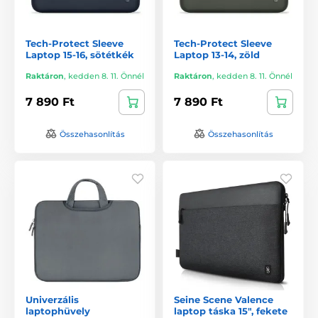
Tech-Protect Sleeve
Tech-Protect Sleeve
Laptop 15-16, sötétkék
Laptop 13-14, zöld
Raktáron
,
kedden 8. 11. Önnél
Raktáron
,
kedden 8. 11. Önnél
7 890 Ft
7 890 Ft
Összehasonlítás
Összehasonlítás
Univerzális
Seine Scene Valence
laptophüvely
laptop táska 15", fekete