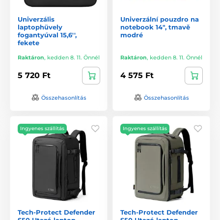
Univerzális
Univerzální pouzdro na
laptophüvely
notebook 14", tmavě
fogantyúval 15,6'',
modré
fekete
Raktáron
,
kedden 8. 11. Önnél
Raktáron
,
kedden 8. 11. Önnél
5 720 Ft
4 575 Ft
Összehasonlítás
Összehasonlítás
Ingyenes szállítás
Ingyenes szállítás
Tech-Protect Defender
Tech-Protect Defender
S50 Utazó laptop
S50 Utazó laptop