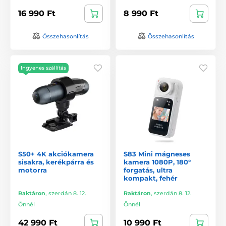
16 990 Ft
8 990 Ft
Összehasonlítás
Összehasonlítás
Ingyenes szállítás
S50+ 4K akciókamera
S83 Mini mágneses
sisakra, kerékpárra és
kamera 1080P, 180°
motorra
forgatás, ultra
kompakt, fehér
Raktáron
,
szerdán 8. 12.
Raktáron
,
szerdán 8. 12.
Önnél
Önnél
42 990 Ft
10 990 Ft