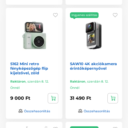
Ingyenes szállítás
S162 Mini retro
SAW10 4K akciókamera
fényképezőgép flip
érintőképernyővel
kijelzővel, zöld
Raktáron
,
szerdán 8. 12.
Raktáron
,
szerdán 8. 12.
Önnél
Önnél
9 000 Ft
31 490 Ft
Összehasonlítás
Összehasonlítás