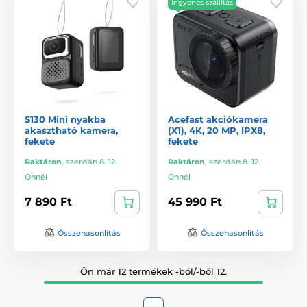
Ingyenes szállítás
S130 Mini nyakba
Acefast akciókamera
akasztható kamera,
(X1), 4K, 20 MP, IPX8,
fekete
fekete
Raktáron
,
szerdán 8. 12.
Raktáron
,
szerdán 8. 12.
Önnél
Önnél
7 890 Ft
45 990 Ft
Összehasonlítás
Összehasonlítás
Ön már 12 termékek -ból/-ből 12.