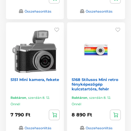
Összehasonlítás
Összehasonlítás
S151 Mini kamera, fekete
S168 Stílusos Mini retro
fényképezőgép
kulcstartóra, fehér
Raktáron
,
szerdán 8. 12.
Raktáron
,
szerdán 8. 12.
Önnél
Önnél
7 790 Ft
8 890 Ft
Összehasonlítás
Összehasonlítás