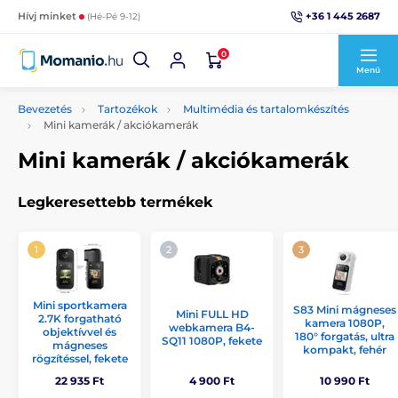
+36 1 445 2687
Hívj minket
(Hé-Pé 9-12)
0
Menü
Bevezetés
Tartozékok
Multimédia és tartalomkészítés
Mini kamerák / akciókamerák
Mini kamerák / akciókamerák
Legkeresettebb termékek
Mini sportkamera
S83 Mini mágneses
Mini FULL HD
2.7K forgatható
kamera 1080P,
webkamera B4-
objektívvel és
180° forgatás, ultra
SQ11 1080P, fekete
mágneses
kompakt, fehér
rögzítéssel, fekete
22 935 Ft
4 900 Ft
10 990 Ft