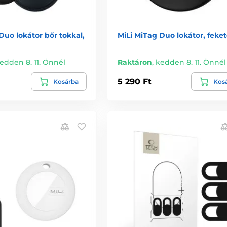
Duo lokátor bőr tokkal,
MiLi MiTag Duo lokátor, feke
edden 8. 11. Önnél
Raktáron
,
kedden 8. 11. Önnél
5 290 Ft
Kosárba
Kos