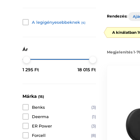
Rendezés:
Ajá
A legigényesebbeknek
(4)
A kínálatban 
Ár
Megjelenítés 1-7
1 295 Ft
18 015 Ft
Márka
(15)
Benks
(3)
Deerma
(1)
ER Power
(3)
Forcell
(8)