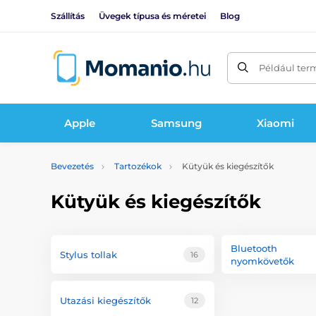
Szállítás
Üvegek típusa és méretei
Blog
Például ter
Apple
Samsung
Xiaomi
Bevezetés
Tartozékok
Kütyük és kiegészítők
Kütyük és kiegészítők
Bluetooth
Stylus tollak
16
nyomkövetők
Utazási kiegészítők
12