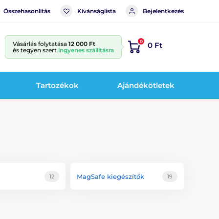
Összehasonlítás
Kívánságlista
Bejelentkezés
0
Vásárlás folytatása
12 000 Ft
0 Ft
és tegyen szert
ingyenes szállításra
Tartozékok
Ajándékötletek
MagSafe kiegészítők
12
19