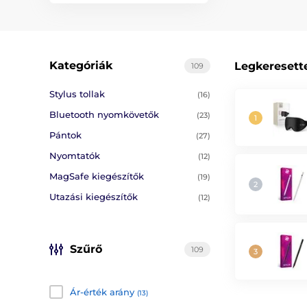
Kategóriák
Legkeresett
109
Stylus tollak
(16)
Bluetooth nyomkövetők
(23)
Pántok
(27)
Nyomtatók
(12)
MagSafe kiegészítők
(19)
Utazási kiegészítők
(12)
Szűrő
109
Ár-érték arány
(13)