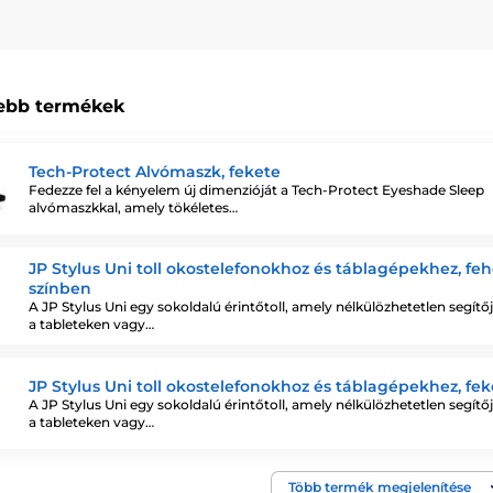
ebb termékek
Tech-Protect Alvómaszk, fekete
Fedezze fel a kényelem új dimenzióját a Tech-Protect Eyeshade Sleep
alvómaszkkal, amely tökéletes…
JP Stylus Uni toll okostelefonokhoz és táblagépekhez, feh
színben
A JP Stylus Uni egy sokoldalú érintőtoll, amely nélkülözhetetlen segítőj
a tableteken vagy…
JP Stylus Uni toll okostelefonokhoz és táblagépekhez, fek
A JP Stylus Uni egy sokoldalú érintőtoll, amely nélkülözhetetlen segítőj
a tableteken vagy…
Több termék megjelenítése