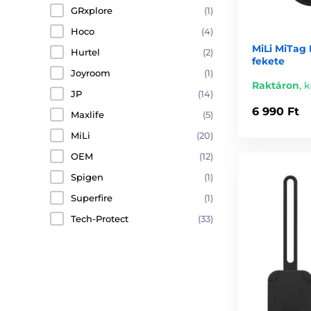
GRxplore
(1)
Hoco
(4)
MiLi MiTag 
Hurtel
(2)
fekete
Joyroom
(1)
Raktáron
,
k
JP
(14)
6 990 Ft
Maxlife
(5)
MiLi
(20)
OEM
(12)
Spigen
(1)
Superfire
(1)
Tech-Protect
(33)