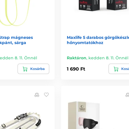
Strap mágneses
Maxlife 5 darabos görgőkészl
kpánt, sárga
hőnyomtatókhoz
edden 8. 11. Önnél
Raktáron
,
kedden 8. 11. Önnél
1 690 Ft
Kosárba
Kos