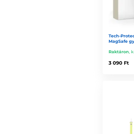
Tech-Prote
MagSafe gy
Raktáron
,
k
3 090 Ft