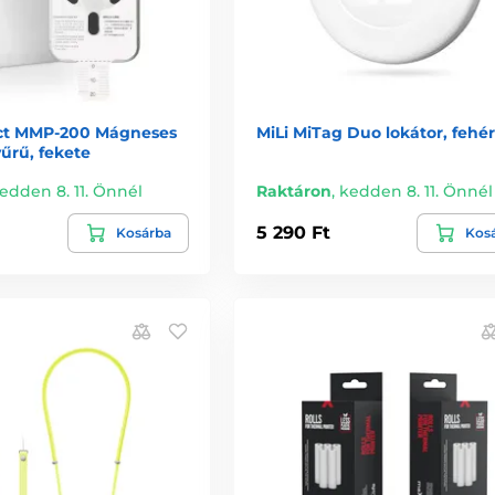
ct MMP-200 Mágneses
MiLi MiTag Duo lokátor, fehér
űrű, fekete
edden 8. 11. Önnél
Raktáron
,
kedden 8. 11. Önnél
5 290 Ft
Kosárba
Kos