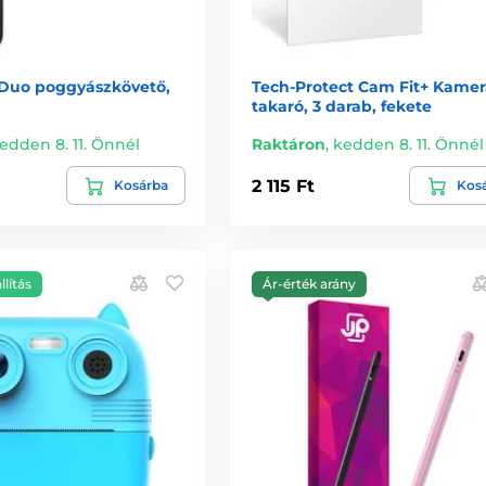
 Duo poggyászkövető,
Tech-Protect Cam Fit+ Kamer
takaró, 3 darab, fekete
edden 8. 11. Önnél
Raktáron
,
kedden 8. 11. Önnél
2 115 Ft
Kosárba
Kos
llítás
Ár-érték arány