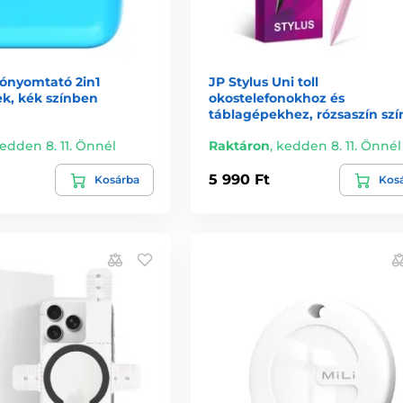
otónyomtató 2in1
JP Stylus Uni toll
k, kék színben
okostelefonokhoz és
táblagépekhez, rózsaszín sz
edden 8. 11. Önnél
Raktáron
,
kedden 8. 11. Önnél
5 990 Ft
Kosárba
Kos