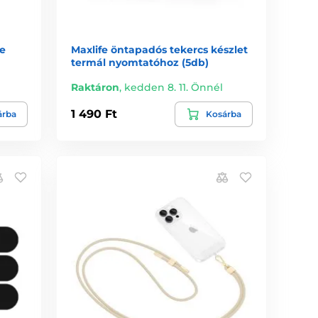
te
Maxlife öntapadós tekercs készlet
termál nyomtatóhoz (5db)
Raktáron
,
kedden 8. 11. Önnél
1 490 Ft
árba
Kosárba