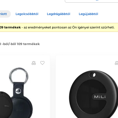
nlott
Legolcsóbbtól
Legdrágábbtól
Legújabbtól
109 termékek
- az eredményeket pontosan az Ön igényei szerint szűrheti.
0 -ból/-ből 109 termékek