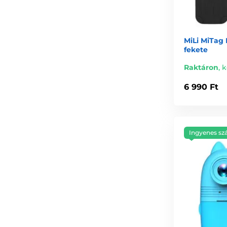
MiLi MiTag
fekete
Raktáron
,
k
6 990 Ft
Ingyenes szá