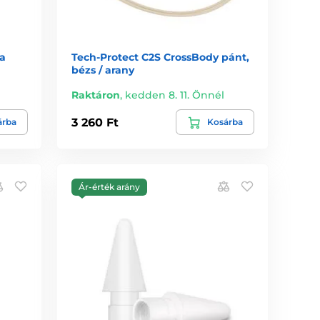
a
Tech-Protect C2S CrossBody pánt,
bézs / arany
Raktáron
,
kedden 8. 11. Önnél
3 260 Ft
árba
Kosárba
Ár-érték arány