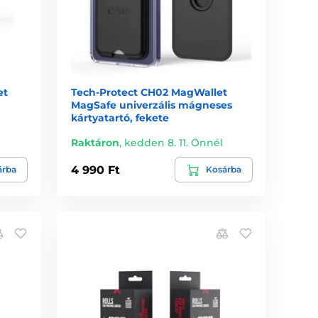
et
Tech-Protect CH02 MagWallet
MagSafe univerzális mágneses
kártyatartó, fekete
Raktáron
,
kedden 8. 11. Önnél
4 990 Ft
árba
Kosárba