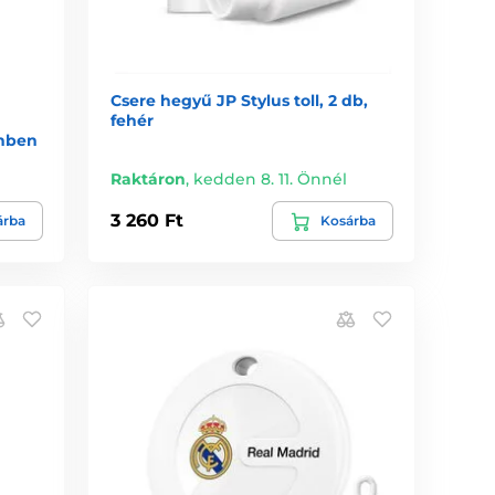
Csere hegyű JP Stylus toll, 2 db,
fehér
ínben
Raktáron
,
kedden 8. 11. Önnél
3 260 Ft
árba
Kosárba