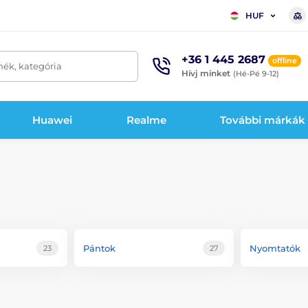
HUF
+36 1 445 2687
offline
mék, kategória
Hívj minket
(Hé-Pé 9-12)
Huawei
Realme
További márkák
Pántok
Nyomtatók
23
27