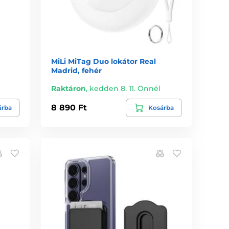
MiLi MiTag Duo lokátor Real
Madrid, fehér
Raktáron
,
kedden 8. 11. Önnél
8 890 Ft
árba
Kosárba