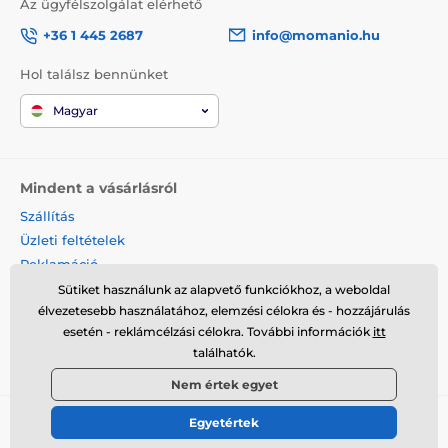
Az ügyfélszolgálat elérhető
+36 1 445 2687
info@momanio.hu
Hol találsz bennünket
Magyar
Mindent a vásárlásról
Szállítás
Üzleti feltételek
Reklamáció
Termék visszaküldése
Sütiket használunk az alapvető funkciókhoz, a weboldal
élvezetesebb használatához, elemzési célokra és - hozzájárulás
Termék cseréje
esetén - reklámcélzási célokra. További információk
itt
Cookies
találhatók.
Kapcsolat
Nem értek egyet
Egyetértek
© 2026 momanio.hu ⦁ Webshop szolgáltatónk a
SIMPLIA.cz