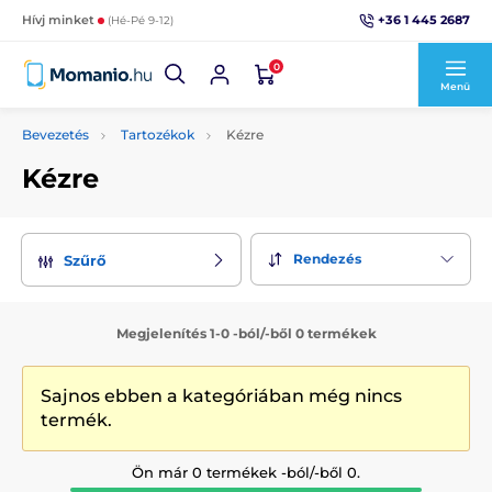
+36 1 445 2687
Hívj minket
(Hé-Pé 9-12)
0
Menü
Bevezetés
Tartozékok
Kézre
Kézre
Rendezés
Szűrő
Megjelenítés 1-0 -ból/-ből 0 termékek
Sajnos ebben a kategóriában még nincs
termék.
Ön már 0 termékek -ból/-ből 0.